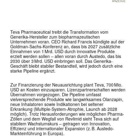
ANZEIGE
Teva Pharmaceutical treibt die Transformation vom
Generika-Hersteller zum biopharmazeutischen
Unternehmen voran. CEO Richard Francis kündigte auf der
Goldman-Sachs-Konferenz an, dass bis 2027 zusätzliche
Einnahmen von 1 Mrd. USD durch innovative Produkte
erzielt werden sollen – allen voran durch Austedo, das bis
2030 über 3 Mrd. USD einbringen soll. Das Generika-
Geschäft bleibt stabiler Bestandteil, wird jedoch durch eine
starke Pipeline ergänzt.
Zur Finanzierung der Neuausrichtung plant Teva, 700 Mio.
USD an Kosten einzusparen. Lizenzpartnerschaften werden
Übernahmen vorgezogen. Die Pipeline umfasst
vielversprechende Produkte wie langwirksames Olanzapin,
neue Inhalatoren sowie Indikationen bei seltener
Erkrankung (Multiple-System-Atrophie, Launch ab 2028
möglich). Trotz Herausforderungen wie möglichen Pharma-
Zöllen und dem Wegfall von Revlimid sieht Teva sich auf
stabilem Wachstumskurs – getragen von Innovation,
Effizienz und internationaler Expansion (z. B. Austedo-
Markteinführung in Europa).