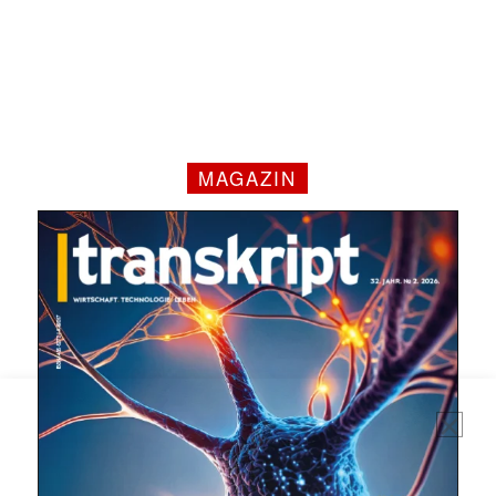
MAGAZIN
Mit dem |transkript-Newsletter
jede Woche aktuell informiert.
E-
Mail
(erforderlich)