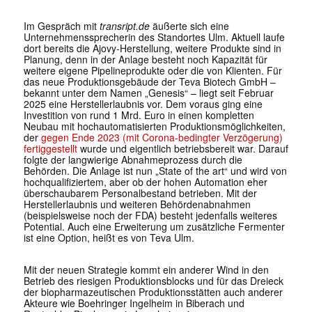
Im Gespräch mit
transript.de
äußerte sich eine
Unternehmenssprecherin des Standortes Ulm. Aktuell laufe
dort bereits die Ajovy-Herstellung, weitere Produkte sind in
Planung, denn in der Anlage besteht noch Kapazität für
weitere eigene Pipelineprodukte oder die von Klienten. Für
das neue Produktionsgebäude der Teva Biotech GmbH –
bekannt unter dem Namen „Genesis“ – liegt seit Februar
2025 eine Herstellerlaubnis vor. Dem voraus ging eine
Investition von rund 1 Mrd. Euro in einen kompletten
Neubau mit hochautomatisierten Produktionsmöglichkeiten,
der
gegen Ende 2023 (mit Corona-bedingter Verzögerung)
fertiggestellt
wurde und eigentlich betriebsbereit war. Darauf
folgte der langwierige Abnahmeprozess durch die
Behörden. Die Anlage ist nun „State of the art“ und wird von
hochqualifiziertem, aber ob der hohen Automation eher
überschaubarem Personalbestand betrieben. Mit der
Herstellerlaubnis und weiteren Behördenabnahmen
(beispielsweise noch der FDA) besteht jedenfalls weiteres
Potential. Auch eine Erweiterung um zusätzliche Fermenter
ist eine Option, heißt es von Teva Ulm.
Mit der neuen Strategie kommt ein anderer Wind in den
Betrieb des riesigen Produktionsblocks und für das Dreieck
der biopharmazeutischen Produktionsstätten auch anderer
Akteure wie Boehringer Ingelheim in Biberach und