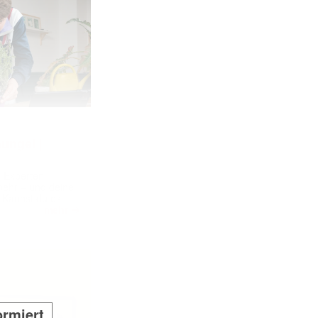
ungel |
m Experten
 mehr – und deine
 Kannst du es
➔
mehr
ormiert.