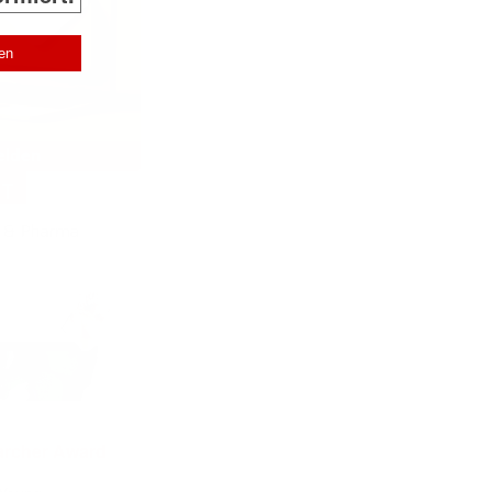
NT
archer Award