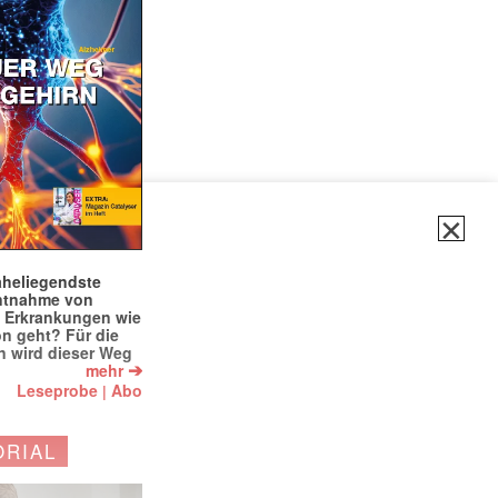
✕
naheliegendste
ntnahme von
f Erkrankungen wie
on geht? Für die
 wird dieser Weg
➔
mehr
Leseprobe
Abo
|
ORIAL