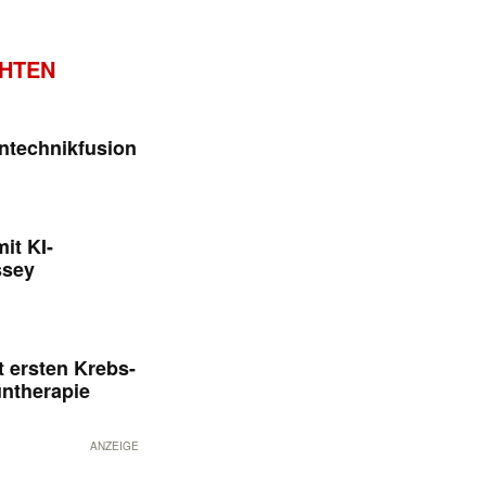
CHTEN
ntechnikfusion
it KI-
ssey
 ersten Krebs-
untherapie
ANZEIGE