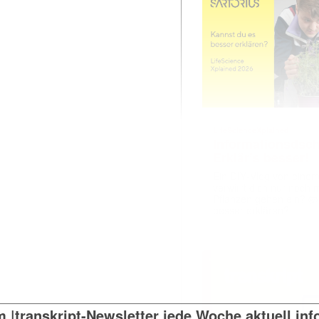
LifeScienceXplained
Informationsdsch
Erklär’s besser!
Ein DIY‑Vlog von eine
verwirrt dich nur noch
Pflanzen gehen ein? 🤯
besser erklären?
 |transkript-Newsletter jede Woche aktuell inf