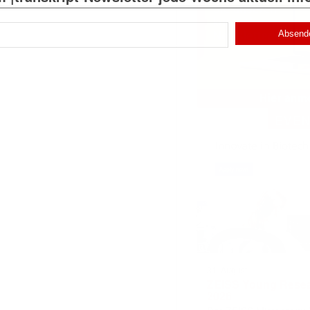
)
EVE
31. August
ZEISS Young Rese
2026