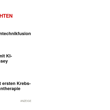
CHTEN
ntechnikfusion
it KI-
ssey
 ersten Krebs-
untherapie
ANZEIGE