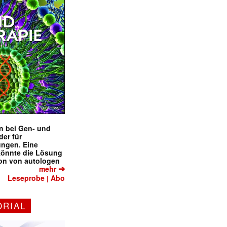
en bei Gen- und
der für
ungen. Eine
könnte die Lösung
ion von autologen
➔
mehr
Leseprobe
Abo
|
ORIAL