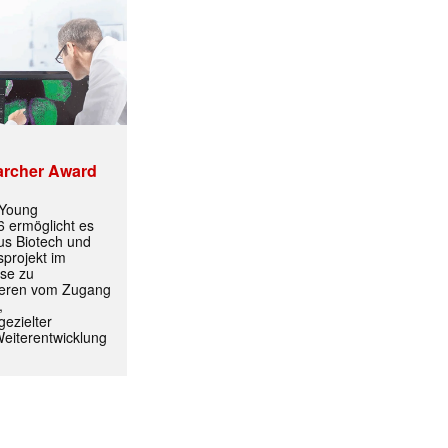
✕
archer Award
 Young
 ermöglicht es
aus Biotech und
projekt im
yse zu
itieren vom Zugang
,
ezielter
Weiterentwicklung