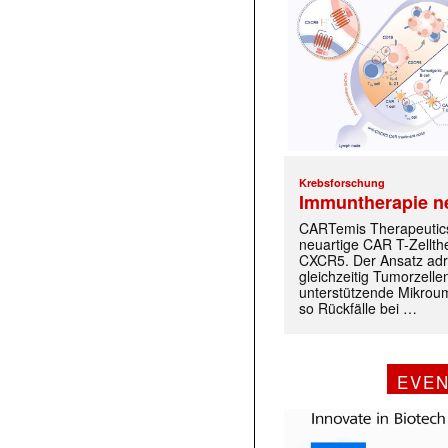
Krebsforschung
Immuntherapie n
CARTemis Therapeutics
neuartige CAR T-Zellth
CXCR5. Der Ansatz adr
gleichzeitig Tumorzelle
unterstützende Mikrou
so Rückfälle bei …
EVE