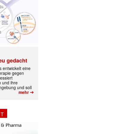
eu gedacht
 entwickelt eine
erapie gegen
essiert
n und ihre
mgebung und soll
➔
mehr
NT