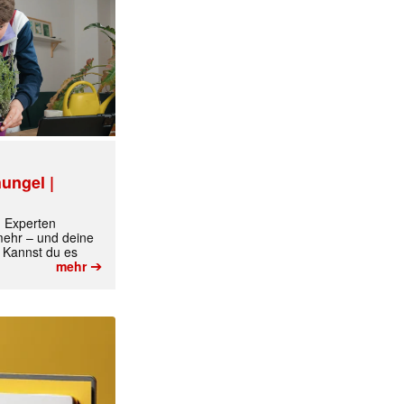
ungel |
m Experten
 mehr – und deine
 Kannst du es
➔
mehr
✕