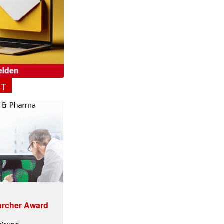
NT
archer Award