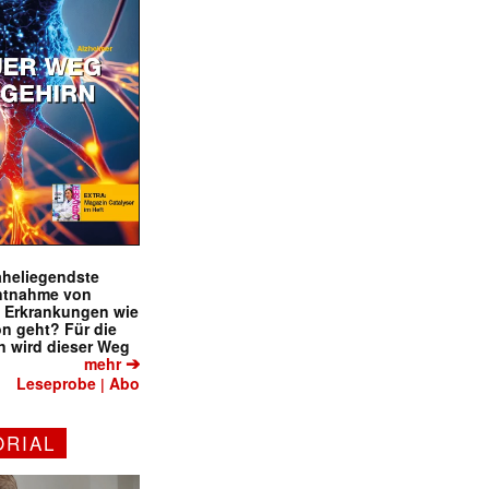
naheliegendste
ntnahme von
f Erkrankungen wie
on geht? Für die
 wird dieser Weg
➔
mehr
Leseprobe
Abo
|
ORIAL