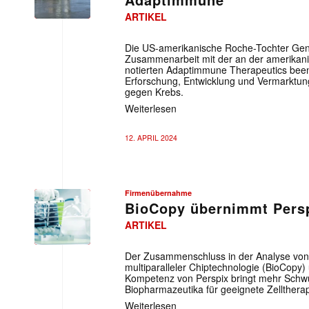
ARTIKEL
Die US-amerikanische Roche-Tochter Gene
Zusammenarbeit mit der an der amerikan
notierten Adaptimmune Therapeutics been
Erforschung, Entwicklung und Vermarktun
gegen Krebs.
Weiterlesen
12. APRIL 2024
Firmenübernahme
BioCopy übernimmt Pers
ARTIKEL
Der Zusammenschluss in der Analyse von W
multiparalleler Chiptechnologie (BioCopy)
Kompetenz von Perspix bringt mehr Schwu
Biopharmazeutika für geeignete Zelltherap
Weiterlesen