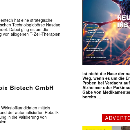
ntech hat eine strategische
ischen Technologiebörse Nasdaq
det. Dabei ging es um die
g von allogenen T-Zell-Therapien
Ist nicht die Nase der 
Weg, wenn es um die E
Proben bei Verdacht au
pix Biotech GmbH
Alzheimer oder Parkins
Gabe von Medikamenten
bereits …
irkstoffkandidaten mittels
 und der automatisierten Robotik-
ng in die Validierung von
ADVERT
ien.