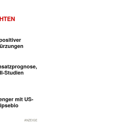
CHTEN
positiver
kürzungen
msatzprognose,
II-Studien
enger mit US-
ipsebio
ANZEIGE