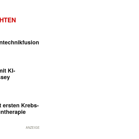
CHTEN
ntechnikfusion
it KI-
ssey
 ersten Krebs-
untherapie
ANZEIGE