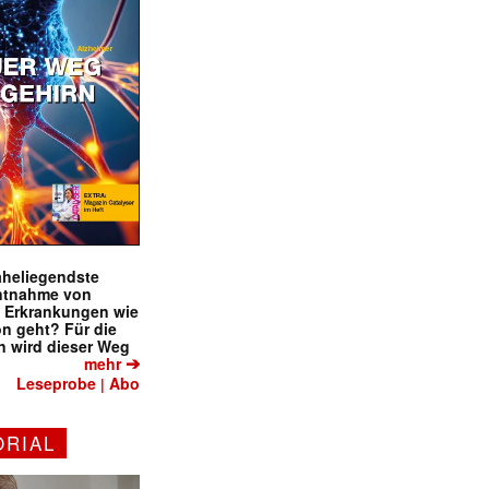
naheliegendste
ntnahme von
f Erkrankungen wie
on geht? Für die
 wird dieser Weg
➔
mehr
Leseprobe
Abo
|
ORIAL