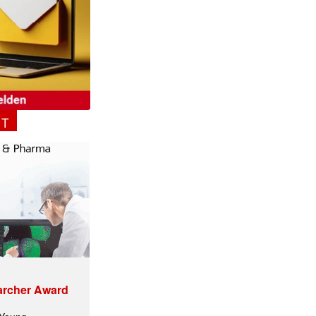
NT
archer Award