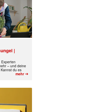
ungel |
m Experten
 mehr – und deine
 Kannst du es
➔
mehr