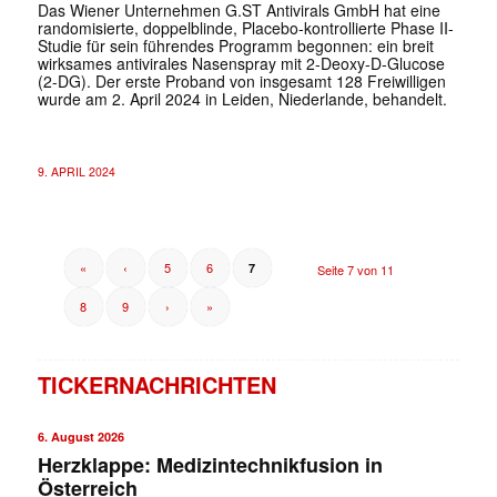
Das Wiener Unternehmen G.ST Antivirals GmbH hat eine
randomisierte, doppelblinde, Placebo-kontrollierte Phase II-
Studie für sein führendes Programm begonnen: ein breit
wirksames antivirales Nasenspray mit 2-Deoxy-D-Glucose
(2-DG). Der erste Proband von insgesamt 128 Freiwilligen
wurde am 2. April 2024 in Leiden, Niederlande, behandelt.
9. APRIL 2024
«
‹
5
6
7
Seite 7 von 11
8
9
›
»
TICKERNACHRICHTEN
6. August 2026
Herzklappe: Medizintechnikfusion in
Österreich