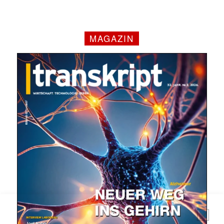
Mit dem |transkript-Newsletter
MAGAZIN
jede Woche aktuell informiert.
E-
Mail
(erforderlich)