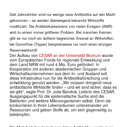
Seit Jahrzehnten sind nur wenige neue Antibiotika auf den Markt
gekommen – es werden überwiegend bekannte Wirkstoffe
modifiziert. Die Antibiotikaresistenz von vielen Erregern (AMR)
wird zu einem immer größeren Problem. Bei manchen Keimen
gibt es nur noch ein äußerst begrenztes Arsenal an Wirkstoffen,
bei Gonorrhoe (Tripper) beispielsweise nur noch einen einzigen
Reservewirkstoff.
Der Aufbau von
CESAR an der Universität Bochum
wurde
vom Europäischen Fonds für regionale Entwicklung und
dem Land NRW mit rund 4 Mio. Euro gefördert. In
Kooperation mit anderen akademischen Gruppen und
Wirtschaftsunternehmen aus dem In- und Ausland soll
diese Infrastruktur nun für die Antibiotikaforschung und -
entwicklung genutzt werden. „Wir müssen dringend neue
antibiotische Wirkstoffe finden – und wir sind sicher, dass es
sie gibt“, sagte Prof. Dr. Julia Bandow, Leiterin des CESAR.
Ausgangspunkt für die systematische Suche sind die
Bakterien und weitere Mikroorganismen selbst. Denn sie
konkurrieren in ihren Lebensräumen untereinander um
Ressourcen und geben Stoffe ab, um sich gegenseitig zu
bekämpfen.