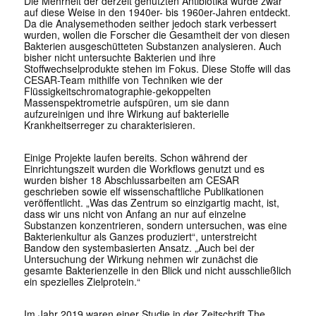
Die Mehrheit der derzeit genutzten Antibiotika wurde zwar
auf diese Weise in den 1940er- bis 1960er-Jahren entdeckt.
Da die Analysemethoden seither jedoch stark verbessert
wurden, wollen die Forscher die Gesamtheit der von diesen
Bakterien ausgeschütteten Substanzen analysieren. Auch
bisher nicht untersuchte Bakterien und ihre
Stoffwechselprodukte stehen im Fokus. Diese Stoffe will das
CESAR-Team mithilfe von Techniken wie der
Flüssigkeitschromatographie-gekoppelten
Massenspektrometrie aufspüren, um sie dann
aufzureinigen und ihre Wirkung auf bakterielle
Krankheitserreger zu charakterisieren.
Einige Projekte laufen bereits. Schon während der
Einrichtungszeit wurden die Workflows genutzt und es
wurden bisher 18 Abschlussarbeiten am CESAR
geschrieben sowie elf wissenschaftliche Publikationen
veröffentlicht. „Was das Zentrum so einzigartig macht, ist,
dass wir uns nicht von Anfang an nur auf einzelne
Substanzen konzentrieren, sondern untersuchen, was eine
Bakterienkultur als Ganzes produziert“, unterstreicht
Bandow den systembasierten Ansatz. „Auch bei der
Untersuchung der Wirkung nehmen wir zunächst die
gesamte Bakterienzelle in den Blick und nicht ausschließlich
ein spezielles Zielprotein.“
Im Jahr 2019 waren einer Studie in der Zeitschrift
The