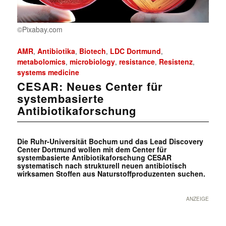
©Pixabay.com
AMR
Antibiotika
Biotech
LDC Dortmund
,
,
,
,
metabolomics
microbiology
resistance
Resistenz
,
,
,
,
systems medicine
CESAR: Neues Center für
systembasierte
Antibiotikaforschung
Die Ruhr-Universität Bochum und das Lead Discovery
Center Dortmund wollen mit dem Center für
systembasierte Antibiotikaforschung CESAR
systematisch nach strukturell neuen antibiotisch
wirksamen Stoffen aus Naturstoffproduzenten suchen.
ANZEIGE