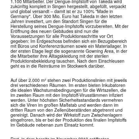
1.100 Mitarbeiter. Der Dengue-Impfstoff von Takeda wird
zukünftig komplett in Singen hergestellt, abgefüllt, verpackt
und global versandt – damit ist er zu 100% "Made in
Germany". Über 300 Mio. Euro hat Takeda in den letzten
Jahren investiert, um den Standort Singen für die
Herstellung seines Dengue-Impfstoffs vorzubereiten. Mit der
Eröffnung des neuen Gebäudes sind nun die
Voraussetzungen für alle Produktionsschritte vor Ort
gegeben: Im Erdgeschoss befinden sich ein Bezugsbereich
mit Büros und Konferenzräumen sowie ein Materiallager. In
der ersten Etage liegt die sogenannte Gowning Area, in der
die Mitarbeiter ihre Alltagskleidung mit der sterilen
Produktionsbekleidung tauschen. Nach dem Einschleusen
geht es in die Reinräume im Stockwerk darüber.
Auf über 2.000 m² stehen zwei Produktionslinien mit jeweils
drei verschiedenen Räumen. Im ersten bieten Inkubatoren
die idealen Wachstumsbedingungen für die Wirtszellen, die
im zweiten Raum mit den Impfstoff-Virusstämmen infiziert
werden. Unter höchsten Sicherheitsstandards vermehren
sich die Viren im großen Maßstab und werden dann im
dritten Raum von den Zellenüberständen abgetrennt und
gereinigt. Danach wird der Wirkstoff zum Zwischenlagern
eingefroren, bis er bei der Produktion des finalen Impfstoffs
im Gebäude nebenan zum Einsatz kommt.