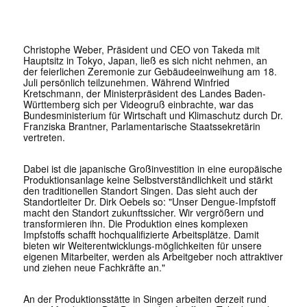
Christophe Weber, Präsident und CEO von Takeda mit
Hauptsitz in Tokyo, Japan, ließ es sich nicht nehmen, an
der feierlichen Zeremonie zur Gebäudeeinweihung am 18.
Juli persönlich teilzunehmen. Während Winfried
Kretschmann, der Ministerpräsident des Landes Baden-
Württemberg sich per Videogruß einbrachte, war das
Bundesministerium für Wirtschaft und Klimaschutz durch Dr.
Franziska Brantner, Parlamentarische Staatssekretärin
vertreten.
Dabei ist die japanische Großinvestition in eine europäische
Produktionsanlage keine Selbstverständlichkeit und stärkt
den traditionellen Standort Singen. Das sieht auch der
Standortleiter Dr. Dirk Oebels so: "Unser Dengue-Impfstoff
macht den Standort zukunftssicher. Wir vergrößern und
transformieren ihn. Die Produktion eines komplexen
Impfstoffs schafft hochqualifizierte Arbeitsplätze. Damit
bieten wir Weiterentwicklungs-möglichkeiten für unsere
eigenen Mitarbeiter, werden als Arbeitgeber noch attraktiver
und ziehen neue Fachkräfte an."
An der Produktionsstätte in Singen arbeiten derzeit rund