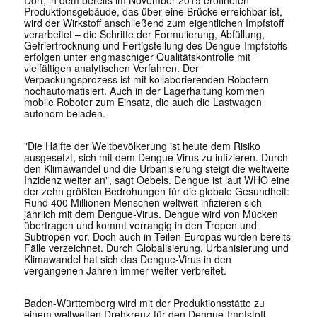
Dort, in dem bereits im November 2019 eröffneten
Produktionsgebäude, das über eine Brücke erreichbar ist,
wird der Wirkstoff anschließend zum eigentlichen Impfstoff
verarbeitet – die Schritte der Formulierung, Abfüllung,
Gefriertrocknung und Fertigstellung des Dengue-Impfstoffs
erfolgen unter engmaschiger Qualitätskontrolle mit
vielfältigen analytischen Verfahren. Der
Verpackungsprozess ist mit kollaborierenden Robotern
hochautomatisiert. Auch in der Lagerhaltung kommen
mobile Roboter zum Einsatz, die auch die Lastwagen
autonom beladen.
"Die Hälfte der Weltbevölkerung ist heute dem Risiko
ausgesetzt, sich mit dem Dengue-Virus zu infizieren. Durch
den Klimawandel und die Urbanisierung steigt die weltweite
Inzidenz weiter an", sagt Oebels. Dengue ist laut WHO eine
der zehn größten Bedrohungen für die globale Gesundheit:
Rund 400 Millionen Menschen weltweit infizieren sich
jährlich mit dem Dengue-Virus. Dengue wird von Mücken
übertragen und kommt vorrangig in den Tropen und
Subtropen vor. Doch auch in Teilen Europas wurden bereits
Fälle verzeichnet. Durch Globalisierung, Urbanisierung und
Klimawandel hat sich das Dengue-Virus in den
vergangenen Jahren immer weiter verbreitet.
Baden-Württemberg wird mit der Produktionsstätte zu
einem weltweiten Drehkreuz für den Dengue-Impfstoff.