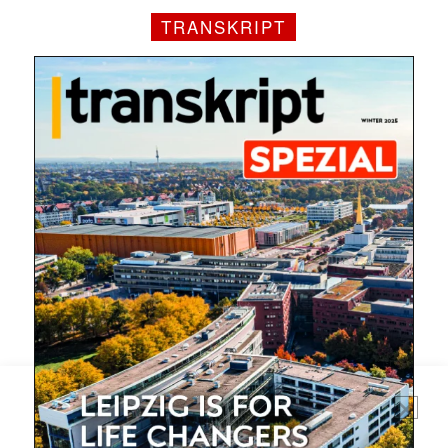
TRANSKRIPT
Mit dem |transkript-Newsletter
jede Woche aktuell informiert.
E-
Mail
(erforderlich)