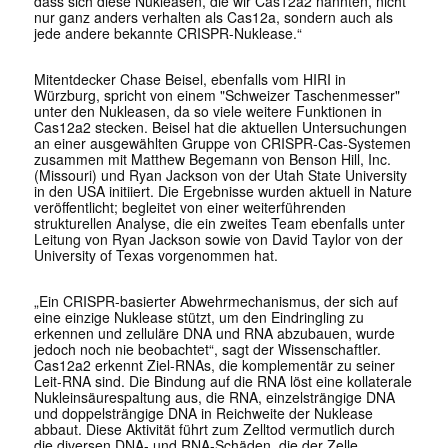
dass sich diese Nukleasen, die wir Cas12a2 nannten, nicht
nur ganz anders verhalten als Cas12a, sondern auch als
jede andere bekannte CRISPR-Nuklease.“
Mitentdecker Chase Beisel, ebenfalls vom HIRI in
Würzburg, spricht von einem "Schweizer Taschenmesser"
unter den Nukleasen, da so viele weitere Funktionen in
Cas12a2 stecken. Beisel hat die aktuellen Untersuchungen
an einer ausgewählten Gruppe von CRISPR-Cas-Systemen
zusammen mit Matthew Begemann von Benson Hill, Inc.
(Missouri) und Ryan Jackson von der Utah State University
in den USA initiiert. Die Ergebnisse wurden aktuell in
Nature
veröffentlicht; begleitet von einer weiterführenden
strukturellen Analyse, die ein zweites Team ebenfalls unter
Leitung von Ryan Jackson sowie von David Taylor von der
University of Texas vorgenommen hat.
„Ein CRISPR-basierter Abwehrmechanismus, der sich auf
eine einzige Nuklease stützt, um den Eindringling zu
erkennen und zelluläre DNA und RNA abzubauen, wurde
jedoch noch nie beobachtet“, sagt der Wissenschaftler.
Cas12a2 erkennt Ziel-RNAs, die komplementär zu seiner
Leit-RNA sind. Die Bindung auf die RNA löst eine kollaterale
Nukleinsäurespaltung aus, die RNA, einzelsträngige DNA
und doppelsträngige DNA in Reichweite der Nuklease
abbaut. Diese Aktivität führt zum Zelltod vermutlich durch
die diversen DNA- und RNA-Schäden, die der Zelle