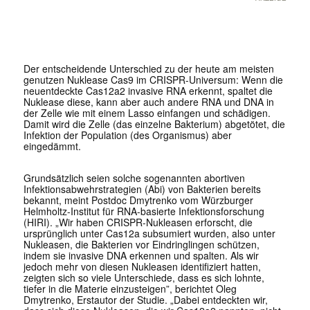
Der entscheidende Unterschied zu der heute am meisten
genutzen Nuklease Cas9 im CRISPR-Universum: Wenn die
neuentdeckte Cas12a2 invasive RNA erkennt, spaltet die
Nuklease diese, kann aber auch andere RNA und DNA in
der Zelle wie mit einem Lasso einfangen und schädigen.
Damit wird die Zelle (das einzelne Bakterium) abgetötet, die
Infektion der Population (des Organismus) aber
eingedämmt.
Grundsätzlich seien solche sogenannten abortiven
Infektionsabwehrstrategien (Abi) von Bakterien bereits
bekannt, meint Postdoc Dmytrenko vom Würzburger
Helmholtz-Institut für RNA-basierte Infektionsforschung
(HIRI). „Wir haben CRISPR-Nukleasen erforscht, die
ursprünglich unter Cas12a subsumiert wurden, also unter
Nukleasen, die Bakterien vor Eindringlingen schützen,
indem sie invasive DNA erkennen und spalten. Als wir
jedoch mehr von diesen Nukleasen identifiziert hatten,
zeigten sich so viele Unterschiede, dass es sich lohnte,
tiefer in die Materie einzusteigen”, berichtet Oleg
Dmytrenko, Erstautor der Studie. „Dabei entdeckten wir,