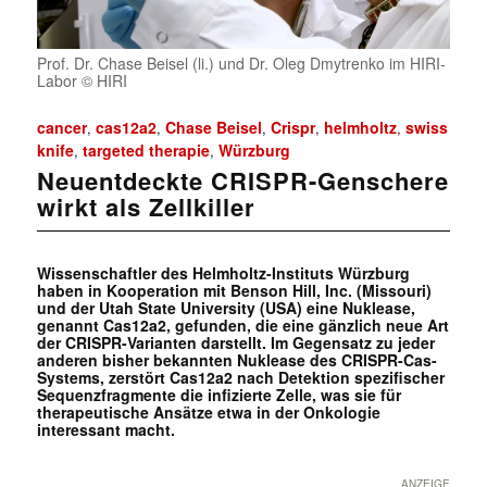
Prof. Dr. Chase Beisel (li.) und Dr. Oleg Dmytrenko im HIRI-
Labor © HIRI
cancer
cas12a2
Chase Beisel
Crispr
helmholtz
swiss
,
,
,
,
,
knife
targeted therapie
Würzburg
,
,
Neuentdeckte CRISPR-Genschere
wirkt als Zellkiller
Wissenschaftler des Helmholtz-Instituts Würzburg
haben in Kooperation mit Benson Hill, Inc. (Missouri)
und der Utah State University (USA) eine Nuklease,
genannt Cas12a2, gefunden, die eine gänzlich neue Art
der CRISPR-Varianten darstellt. Im Gegensatz zu jeder
anderen bisher bekannten Nuklease des CRISPR-Cas-
Systems, zerstört Cas12a2 nach Detektion spezifischer
Sequenzfragmente die infizierte Zelle, was sie für
therapeutische Ansätze etwa in der Onkologie
interessant macht.
ANZEIGE