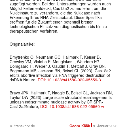
zugefügt werden. Bei den Untersuchungen wurden auch
Möglichkeiten entdeckt, Cas12a2 zu mutieren, um die
Nukleinsäure zu verändern, die die Nuklease nach
Erkennung ihres RNA-Ziels abbaut. Diese Spezifika
eröffnen für die Zukunft einen potentiell breiten
technologischen Einsatz von diagnostischen bis hin zu
therapeutischen Verfahren.
Originalartikel:
Dmytrenko O, Neumann GC, Hallmark T, Keiser DJ,
Crowley VM, Vialetto E, Mougiakos I, Wandera KG,
Domgaard H, Weber J, Gaudin T, Metcalf J, Gray BN,
Begemann MB, Jackson RN, Beisel CL (2023) Cas12a2
elicits abortive infection via RNA-triggered destruction of
dsDNA Nature,
DOI: 10.1038/s41586-022-05559-3
Bravo JPK, Hallmark T, Naegle B, Beisel CL, Jackson RN,
Taylor DW (2023) Large-scale structural rearrangements
unleash indiscriminate nuclease activity by CRISPR-
Cas12a2Nature,
DOI: 10.1038/s41586-022-05560-w
© |transkript.de
Georg Kääb
9. Januar 2023