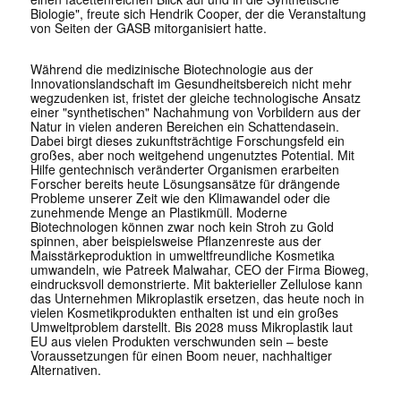
Biologie", freute sich Hendrik Cooper, der die Veranstaltung
von Seiten der GASB mitorganisiert hatte.
Während die medizinische Biotechnologie aus der
Innovationslandschaft im Gesundheitsbereich nicht mehr
wegzudenken ist, fristet der gleiche technologische Ansatz
einer "synthetischen" Nachahmung von Vorbildern aus der
Natur in vielen anderen Bereichen ein Schattendasein.
Dabei birgt dieses zukunftsträchtige Forschungsfeld ein
großes, aber noch weitgehend ungenutztes Potential. Mit
Hilfe gentechnisch veränderter Organismen erarbeiten
Forscher bereits heute Lösungsansätze für drängende
Probleme unserer Zeit wie den Klimawandel oder die
zunehmende Menge an Plastikmüll. Moderne
Biotechnologen können zwar noch kein Stroh zu Gold
spinnen, aber beispielsweise Pflanzenreste aus der
Maisstärkeproduktion in umweltfreundliche Kosmetika
umwandeln, wie Patreek Malwahar, CEO der Firma Bioweg,
eindrucksvoll demonstrierte. Mit bakterieller Zellulose kann
das Unternehmen Mikroplastik ersetzen, das heute noch in
vielen Kosmetikprodukten enthalten ist und ein großes
Umweltproblem darstellt. Bis 2028 muss Mikroplastik laut
EU aus vielen Produkten verschwunden sein – beste
Voraussetzungen für einen Boom neuer, nachhaltiger
Alternativen.