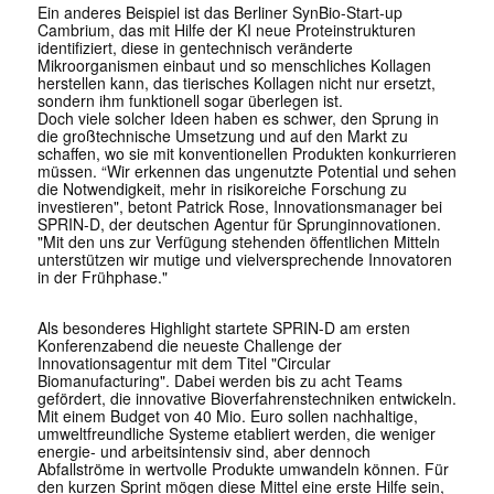
Ein anderes Beispiel ist das Berliner SynBio-Start-up
Cambrium, das mit Hilfe der KI neue Proteinstrukturen
identifiziert, diese in gentechnisch veränderte
Mikroorganismen einbaut und so menschliches Kollagen
herstellen kann, das tierisches Kollagen nicht nur ersetzt,
sondern ihm funktionell sogar überlegen ist.
Doch viele solcher Ideen haben es schwer, den Sprung in
die großtechnische Umsetzung und auf den Markt zu
schaffen, wo sie mit konventionellen Produkten konkurrieren
müssen. “Wir erkennen das ungenutzte Potential und sehen
die Notwendigkeit, mehr in risikoreiche Forschung zu
investieren", betont Patrick Rose, Innovationsmanager bei
SPRIN-D, der deutschen Agentur für Sprunginnovationen.
"Mit den uns zur Verfügung stehenden öffentlichen Mitteln
unterstützen wir mutige und vielversprechende Innovatoren
in der Frühphase."
Als besonderes Highlight startete SPRIN-D am ersten
Konferenzabend die neueste Challenge der
Innovationsagentur mit dem Titel "Circular
Biomanufacturing". Dabei werden bis zu acht Teams
gefördert, die innovative Bioverfahrenstechniken entwickeln.
Mit einem Budget von 40 Mio. Euro sollen nachhaltige,
umweltfreundliche Systeme etabliert werden, die weniger
energie- und arbeitsintensiv sind, aber dennoch
Abfallströme in wertvolle Produkte umwandeln können. Für
den kurzen Sprint mögen diese Mittel eine erste Hilfe sein,