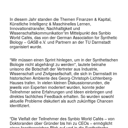
In diesem Jahr standen die Themen Finanzen & Kapital,
Künstliche Intelligenz & Maschinelles Lernen,
Innovationstransfer, Nachhaltigkeit und
Wissenschaftskommunikation”im Mittelpunkt des Synbio
World Cafés, das von der German Association for Synthetic
Biology – GASB e.V. und Partnern an der TU Darmstadt
organisiert wurde.
"Wir müssen einen Sprint hinlegen, um in der Synthetischen
Biologie nicht abgehängt zu werden", lautete beinahe
unisono die Botschaft der Vertreter aus Industrie,
Wissenschaft und Zivilgesellschaft, die sich in Darmstadt im
historischen Ambiente des Georg-Christoph-Lichtenberg-
Hauses trafen. In vielen kleinen Diskussionsrunden, die
jeweils von Experten moderiert wurden, konnte jeder
Teilnehmer seine Erfahrungen und Ideen einbringen und
direktes fachliches Feedback erhalten. So wurden sowohl
aktuelle Probleme diskutiert als auch zukünftige Chancen
identifiziert.
"Die Vielfalt der Teilnehmer des Synbio World Cafés – von
Doktoranden über Gründer bis hin zu CEOs – ermöglicht
einen facettenreichen Blick auf und in die Synthetische