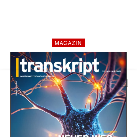
MAGAZIN
Mit dem |transkript-Newsletter
jede Woche aktuell informiert.
E-
Mail
(erforderlich)