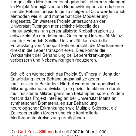
zur gezielten Medikamentenabgabe bei Lebererkrankungen
im Projekt Nano@Liver, um Nebenwirkungen zu reduzieren
und die Behandlungserfolge zu steigern. Dazu werden auch
Methoden wie KI und mathematische Modellierung
eingesetzt. Ein weiteres Projekt untersucht an der
Universität Tübingen menschliche Modelle des
Immunsystems, um personalisierte Krebstherapien zu
entwickeln. An der Johannes Gutenberg-Universität Mainz
und der Friedrich-Schiller-Universität Jena wird die
Entwicklung von Nanopartikeln erforscht, die Medikamente
direkt in die Leber transportieren. Dies könnte die
Wirksamkeit der Behandlung bei Lebererkrankungen
verbessern und Nebenwirkungen reduzieren.
Schließlich widmet sich das Projekt SynThera in Jena der
Entwicklung neuer Behandlungsansätze gegen
multiresistente Bakterien. Hierbei werden therapeutische
Mikroorganismen entwickelt, die gezielt Infektionen durch
mutliresistente Mikroorganismen bekämpfen sollen. Zudem
forscht das Projekt InteReg an der Universität Mainz an
synthetischen Biomaterialien zur Behandlung
neurologischer Erkrankungen wie Multiple Sklerose, die
Zellregeneration fördern und eine kontrollierte
Medikamentenfreisetzung ermöglichen.
Die
Carl-Zeiss-Stiftung
hat seit 2007 in über 1.000