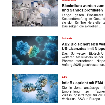
Biosimilars werden zu
und Sandoz profitieren
Lange galten Biosimilar
Kostendämpfung im Gesundh
sie sich für ihre Herstelle
Das zeigen die aktuellen …
Schweiz
AB2 Bio sichert sich wei
US-Lizenzdeal mit Nipp
Das Schweizer Biotech-
weiteren Meilenstein seiner
Pharmaunternehmen Nipp
Anfang 2025 geschlossenen,
AAV
InflaRx spricht mit EMA
Die in Jena ansässige In
Empfehlung zu Tavne
Zulassungsstrategie für die
Vaskulitis (AAV) in Europa.