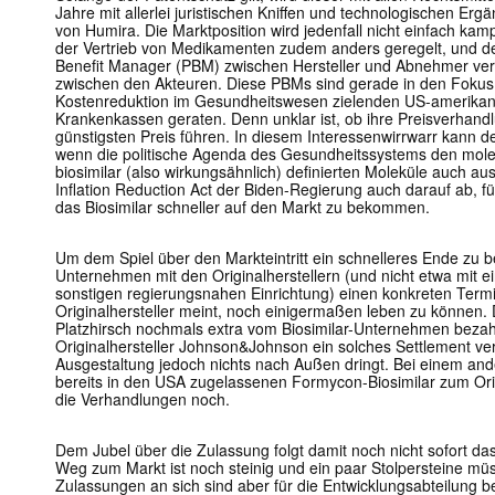
Jahre mit allerlei juristischen Kniffen und technologischen Erg
von Humira. Die Marktposition wird jedenfall nicht einfach kam
der Vertrieb von Medikamenten zudem anders geregelt, und d
Benefit Manager (PBM) zwischen Hersteller und Abnehmer vermi
zwischen den Akteuren. Diese PBMs sind gerade in den Fokus
Kostenreduktion im Gesundheitswesen zielenden US-amerikan
Krankenkassen geraten. Denn unklar ist, ob ihre Preisverhand
günstigsten Preis führen. In diesem Interessenwirrwarr kann de
wenn die politische Agenda des Gesundheitssystems den mole
biosimilar (also wirkungsähnlich) definierten Moleküle auch ausd
Inflation Reduction Act der Biden-Regierung auch darauf ab, f
das Biosimilar schneller auf den Markt zu bekommen.
Um dem Spiel über den Markteintritt ein schnelleres Ende zu be
Unternehmen mit den Originalherstellern (und nicht etwa mit 
sonstigen regierungsnahen Einrichtung) einen konkreten Termin
Originalhersteller meint, noch einigermaßen leben zu können. D
Platzhirsch nochmals extra vom Biosimilar-Unternehmen beza
Originalhersteller Johnson&Johnson ein solches Settlement ve
Ausgestaltung jedoch nichts nach Außen dringt. Bei einem and
bereits in den USA zugelassenen Formycon-Biosimilar zum Ori
die Verhandlungen noch.
Dem Jubel über die Zulassung folgt damit noch nicht sofort da
Weg zum Markt ist noch steinig und ein paar Stolpersteine mü
Zulassungen an sich sind aber für die Entwicklungsabteilung b