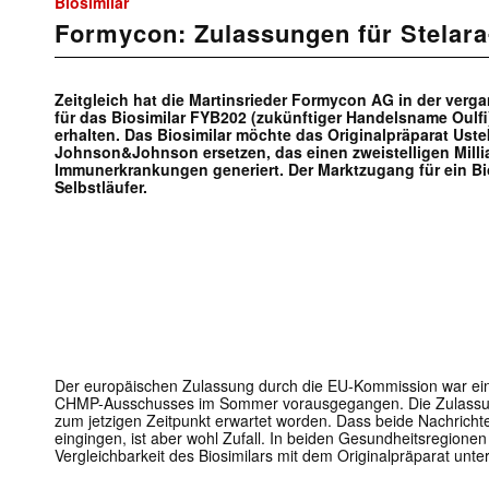
Biosimilar
Formycon: Zulassungen für Stelara
Zeitgleich hat die Martinsrieder Formycon AG in der ve
für das Biosimilar FYB202 (zukünftiger Handelsname Oulf
erhalten. Das Biosimilar möchte das Originalpräparat Ust
Johnson&Johnson ersetzen, das einen zweistelligen Mill
Immunerkrankungen generiert. Der Marktzugang für ein Bio
Selbstläufer.
Der europäischen Zulassung durch die EU-Kommission war e
CHMP-Ausschusses im Sommer vorausgegangen. Die Zulassung
zum jetzigen Zeitpunkt erwartet worden. Dass beide Nachrich
eingingen, ist aber wohl Zufall. In beiden Gesundheitsregionen
Vergleichbarkeit des Biosimilars mit dem Originalpräparat unte