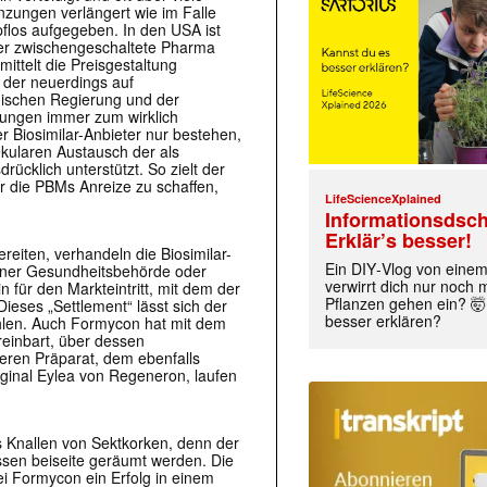
änzungen verlängert wie im Falle
pflos aufgegeben. In den USA ist
er zwischengeschaltete Pharma
ttelt die Preisgestaltung
 der neuerdings auf
ischen Regierung und der
lungen immer zum wirklich
r Biosimilar-Anbieter nur bestehen,
kularen Austausch der als
rücklich unterstützt. So zielt der
ür die PBMs Anreize zu schaffen,
LifeScienceXplained
Informationsdsch
Erklär’s besser!
reiten, verhandeln die Biosimilar-
Ein DIY‑Vlog von eine
einer Gesundheitsbehörde oder
verwirrt dich nur noch
 für den Markteintritt, mit dem der
Pflanzen gehen ein? 🤯
ieses „Settlement“ lässt sich der
besser erklären?
hlen. Auch Formycon hat mit dem
reinbart, über dessen
eren Präparat, dem ebenfalls
ginal Eylea von Regeneron, laufen
s Knallen von Sektkorken, denn der
ssen beiseite geräumt werden. Die
ei Formycon ein Erfolg in einem