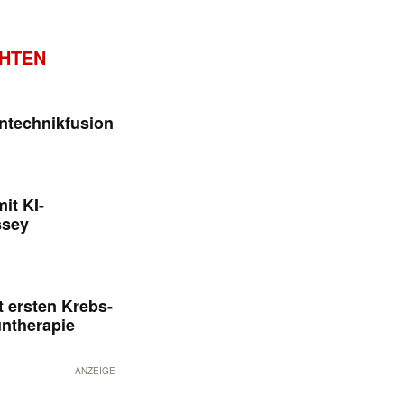
CHTEN
ntechnikfusion
it KI-
ssey
 ersten Krebs-
untherapie
ANZEIGE