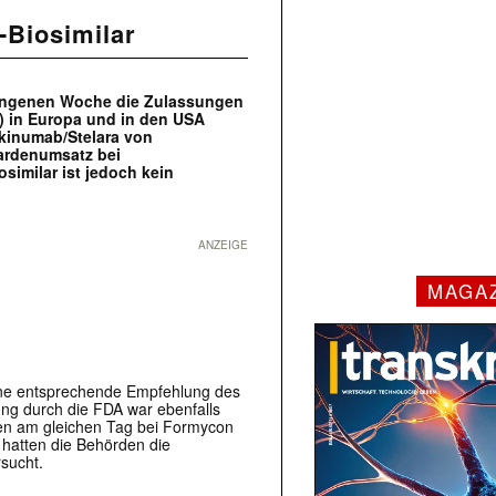
-Biosimilar
rgangenen Woche die Zulassungen
i) in Europa und in den USA
ekinumab/Stelara von
iardenumsatz bei
similar ist jedoch kein
ANZEIGE
MAGA
ine entsprechende Empfehlung des
 durch die FDA war ebenfalls
ten am gleichen Tag bei Formycon
 hatten die Behörden die
rsucht.