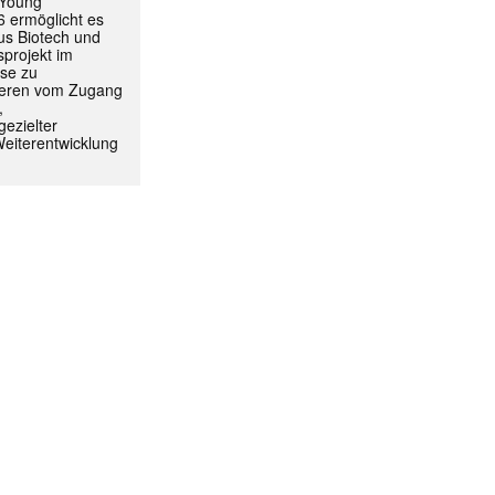
 Young
 ermöglicht es
aus Biotech und
projekt im
yse zu
itieren vom Zugang
,
ezielter
Weiterentwicklung