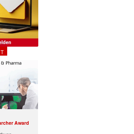
NT
ormiert.
archer Award