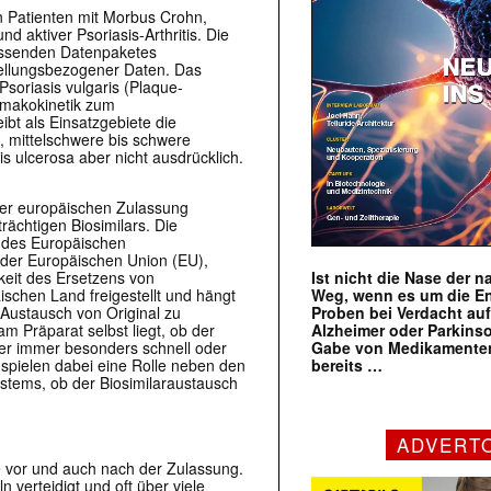
n Patienten mit Morbus Crohn,
nd aktiver Psoriasis-Arthritis. Die
assenden Datenpaketes
rstellungsbezogener Daten. Das
Psoriasis vulgaris (Plaque-
armakokinetik zum
bt als Einsatzgebiete die
, mittelschwere bis schwere
tis ulcerosa aber nicht ausdrücklich.
er europäischen Zulassung
rächtigen Biosimilars. Die
n des Europäischen
n der Europäischen Union (EU),
keit des Ersetzens von
Ist nicht die Nase der 
schen Land freigestellt und hängt
Weg, wenn es um die E
 Austausch von Original zu
Proben bei Verdacht au
am Präparat selbst liegt, ob der
Alzheimer oder Parkins
der immer besonders schnell oder
Gabe von Medikamenten
 spielen dabei eine Rolle neben den
bereits …
tems, ob der Biosimilaraustausch
ADVERT
de vor und auch nach der Zulassung.
n verteidigt und oft über viele