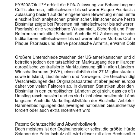
FYB202/Otulfi™ erhielt die FDA-Zulassung zur Behandlung vo
Colitis ulcerosa, mittelschwerer bis schwerer Plaque-Psoriasis u
Zulassung basiert auf der eingehenden Bewertung eines umf
einschließlich analytischer, präklinischer, klinischer sowie he
Biosimilar zeigte bei Patienten mit mittelschwerer bis schwerer 
Psoriasis) eine vergleichbare Wirksamkeit, Sicherheit und Ph
Referenzarzneimittel Stelara®. Auch die EU-Zulassung beschrei
Indikationen mittelschwerer bis schwerer aktiver Morbus Crohn
Plaque-Psoriasis und aktive psoriatische Arthritis, erwähnt Coli
Größere Unterschiede zwischen der US-amerikanischen und d
betreffen jedoch den tatsächlichen Marktzugang des milliardent
europäische zentralisierte Marktzulassung gilt in allen Länder
Wirtschaftsraums (EWR), einschließlich der 27 Mitgliedstaate
sowie in Island, Liechtenstein und Norwegen. Die Geschwindig
Verschreibungen des Originalpräparates ist aber jedem europäi
daher von vielen Faktoren ab. In diversen Statistiken über den
Biosimilar in den europäischen Ländern zeigt sich, dass es oft 
Umstieg rasch passiert und es sind nicht etwa bestimmte Län
langsam. Auch die Marketingaktivitäten der Biosimilar-Anbieter
Rahmenbedingungen des jeweiligen nationalen Gesundheitssys
forciert oder auch extra incentiviert wird.
Patent: Schutzschild und Abwehrbollwerk
Doch meistens ist der Orginalhersteller selbst die größte Hür
Solange der Patentschutz gilt, wird dieser mit allen Rechtsmittel