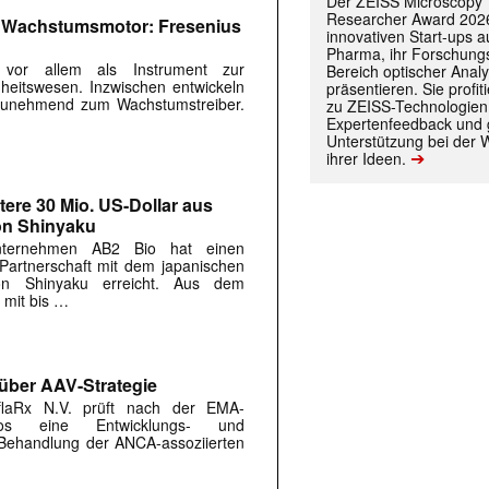
Der ZEISS Microscopy
Researcher Award 2026
m Wachstumsmotor: Fresenius
innovativen Start-ups 
Pharma, ihr Forschungs
s vor allem als Instrument zur
Bereich optischer Anal
eitswesen. Inzwischen entwickeln
präsentieren. Sie prof
r zunehmend zum Wachstumstreiber.
zu ZEISS-Technologien
Expertenfeedback und g
Unterstützung bei der 
➔
ihrer Ideen.
tere 30 Mio. US-Dollar aus
on Shinyaku
Unternehmen AB2 Bio hat einen
 Partnerschaft mit dem japanischen
on Shinyaku erreicht. Aus dem
 mit bis …
 über AAV-Strategie
flaRx N.V. prüft nach der EMA-
os eine Entwicklungs- und
 Behandlung der ANCA-assoziierten