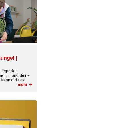
ungel |
m Experten
 mehr – und deine
 Kannst du es
➔
mehr