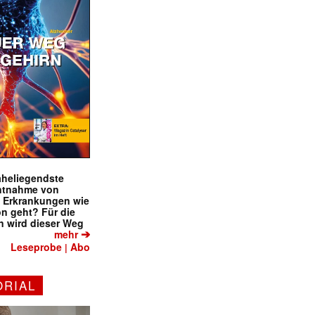
naheliegendste
ntnahme von
f Erkrankungen wie
on geht? Für die
 wird dieser Weg
➔
mehr
Leseprobe
Abo
|
ORIAL
✕