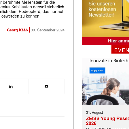
r berühmte Meilenstein für die
enius Kabi laufen derweil sicherlich
hnlich dem Rodeopferd, das nur auf
e loswerden zu können.
Georg Kääb
30. September 2024
EVE
 |transkript-Newsletter jede Woche aktuell inf
)
31. August
ZEISS Young Rese
2026