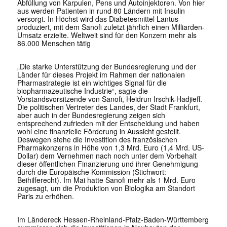
Abfüllung von Karpulen, Pens und Autoinjektoren. Von hier
aus werden Patienten in rund 80 Ländern mit Insulin
versorgt. In Höchst wird das Diabetesmittel Lantus
produziert, mit dem Sanofi zuletzt jährlich einen Milliarden-
Umsatz erzielte. Weltweit sind für den Konzern mehr als
86.000 Menschen tätig
„Die starke Unterstützung der Bundesregierung und der
Länder für dieses Projekt im Rahmen der nationalen
Pharmastrategie ist ein wichtiges Signal für die
biopharmazeutische Industrie“, sagte die
Vorstandsvorsitzende von Sanofi, Heidrun Irschik-Hadjieff.
Die politischen Vertreter des Landes, der Stadt Frankfurt,
aber auch in der Bundesregierung zeigen sich
entsprechend zufrieden mit der Entscheidung und haben
wohl eine finanzielle Förderung in Aussicht gestellt.
Deswegen stehe die Investition des französischen
Pharmakonzerns in Höhe von 1,3 Mrd. Euro (1,4 Mrd. US-
Dollar) dem Vernehmen nach noch unter dem Vorbehalt
dieser öffentlichen Finanzierung und ihrer Genehmigung
durch die Europäische Kommission (Stichwort:
Beihilferecht). Im Mai hatte Sanofi mehr als 1 Mrd. Euro
zugesagt, um die Produktion von Biologika am Standort
Paris zu erhöhen.
Im Ländereck Hessen-Rheinland-Pfalz-Baden-Württemberg