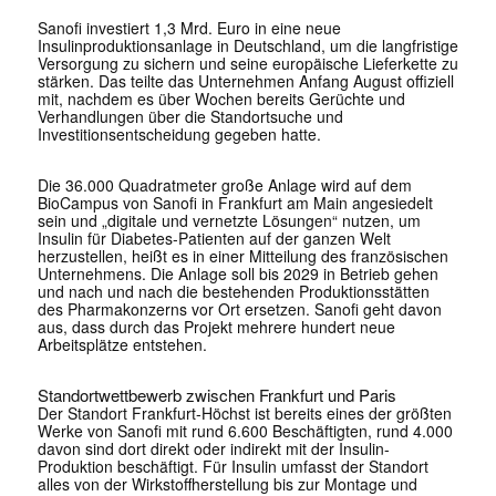
Sanofi investiert 1,3 Mrd. Euro in eine neue
Insulinproduktionsanlage in Deutschland, um die langfristige
Versorgung zu sichern und seine europäische Lieferkette zu
stärken. Das teilte das Unternehmen Anfang August offiziell
mit, nachdem es über Wochen bereits Gerüchte und
Verhandlungen über die Standortsuche und
Investitionsentscheidung gegeben hatte.
Die 36.000 Quadratmeter große Anlage wird auf dem
BioCampus von Sanofi in Frankfurt am Main angesiedelt
sein und „digitale und vernetzte Lösungen“ nutzen, um
Insulin für Diabetes-Patienten auf der ganzen Welt
herzustellen, heißt es in einer Mitteilung des französischen
Unternehmens. Die Anlage soll bis 2029 in Betrieb gehen
und nach und nach die bestehenden Produktionsstätten
des Pharmakonzerns vor Ort ersetzen. Sanofi geht davon
aus, dass durch das Projekt mehrere hundert neue
Arbeitsplätze entstehen.
Standortwettbewerb zwischen Frankfurt und Paris
Der Standort Frankfurt-Höchst ist bereits eines der größten
Werke von Sanofi mit rund 6.600 Beschäftigten, rund 4.000
davon sind dort direkt oder indirekt mit der Insulin-
Produktion beschäftigt. Für Insulin umfasst der Standort
alles von der Wirkstoffherstellung bis zur Montage und