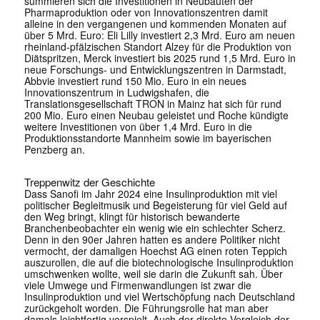
summieren sich die Investitionen in Neubauten der
Pharmaproduktion oder von Innovationszentren damit
alleine in den vergangenen und kommenden Monaten auf
über 5 Mrd. Euro: Eli Lilly investiert 2,3 Mrd. Euro am neuen
rheinland-pfälzischen Standort Alzey für die Produktion von
Diätspritzen, Merck investiert bis 2025 rund 1,5 Mrd. Euro in
neue Forschungs- und Entwicklungszentren in Darmstadt,
Abbvie investiert rund 150 Mio. Euro in ein neues
Innovationszentrum in Ludwigshafen, die
Translationsgesellschaft TRON in Mainz hat sich für rund
200 Mio. Euro einen Neubau geleistet und Roche kündigte
weitere Investitionen von über 1,4 Mrd. Euro in die
Produktionsstandorte Mannheim sowie im bayerischen
Penzberg an.
Treppenwitz der Geschichte
Dass Sanofi im Jahr 2024 eine Insulinproduktion mit viel
politischer Begleitmusik und Begeisterung für viel Geld auf
den Weg bringt, klingt für historisch bewanderte
Branchenbeobachter ein wenig wie ein schlechter Scherz.
Denn in den 90er Jahren hatten es andere Politiker nicht
vermocht, der damaligen Hoechst AG einen roten Teppich
auszurollen, die auf die biotechnologische Insulinproduktion
umschwenken wollte, weil sie darin die Zukunft sah. Über
viele Umwege und Firmenwandlungen ist zwar die
Insulinproduktion und viel Wertschöpfung nach Deutschland
zurückgeholt worden. Die Führungsrolle hat man aber
damals leichtfertig verspielt. Auch der direkte Vergleich der