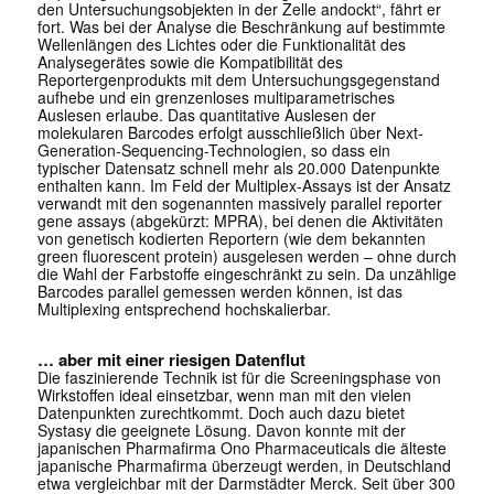
den Untersuchungsobjekten in der Zelle andockt“, fährt er
fort. Was bei der Analyse die Beschränkung auf bestimmte
Wellenlängen des Lichtes oder die Funktionalität des
Analysegerätes sowie die Kompatibilität des
Reportergenprodukts mit dem Untersuchungsgegenstand
aufhebe und ein grenzenloses multiparametrisches
Auslesen erlaube. Das quantitative Auslesen der
molekularen Barcodes erfolgt ausschließlich über Next-
Generation-Sequencing-Technologien, so dass ein
typischer Datensatz schnell mehr als 20.000 Datenpunkte
enthalten kann. Im Feld der Multiplex-Assays ist der Ansatz
verwandt mit den sogenannten massively parallel reporter
gene assays (abgekürzt: MPRA), bei denen die Aktivitäten
von genetisch kodierten Reportern (wie dem bekannten
green fluorescent protein) ausgelesen werden – ohne durch
die Wahl der Farbstoffe eingeschränkt zu sein. Da unzählige
Barcodes parallel gemessen werden können, ist das
Multiplexing entsprechend hochskalierbar.
… aber mit einer riesigen Datenflut
Die faszinierende Technik ist für die Screeningsphase von
Wirkstoffen ideal einsetzbar, wenn man mit den vielen
Datenpunkten zurechtkommt. Doch auch dazu bietet
Systasy die geeignete Lösung. Davon konnte mit der
japanischen Pharmafirma Ono Pharmaceuticals die älteste
japanische Pharmafirma überzeugt werden, in Deutschland
etwa vergleichbar mit der Darmstädter Merck. Seit über 300