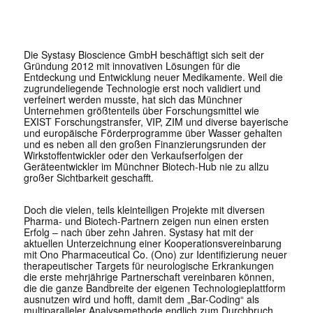
Die Systasy Bioscience GmbH beschäftigt sich seit der
Gründung 2012 mit innovativen Lösungen für die
Entdeckung und Entwicklung neuer Medikamente. Weil die
zugrundeliegende Technologie erst noch validiert und
verfeinert werden musste, hat sich das Münchner
Unternehmen größtenteils über Forschungsmittel wie
EXIST Forschungstransfer, VIP, ZIM und diverse bayerische
und europäische Förderprogramme über Wasser gehalten
und es neben all den großen Finanzierungsrunden der
Wirkstoffentwickler oder den Verkaufserfolgen der
Geräteentwickler im Münchner Biotech-Hub nie zu allzu
großer Sichtbarkeit geschafft.
Doch die vielen, teils kleinteiligen Projekte mit diversen
Pharma- und Biotech-Partnern zeigen nun einen ersten
Erfolg – nach über zehn Jahren. Systasy hat mit der
aktuellen Unterzeichnung einer Kooperationsvereinbarung
mit Ono Pharmaceutical Co. (Ono) zur Identifizierung neuer
therapeutischer Targets für neurologische Erkrankungen
die erste mehrjährige Partnerschaft vereinbaren können,
die die ganze Bandbreite der eigenen Technologieplattform
ausnutzen wird und hofft, damit dem „Bar-Coding“ als
multiparalleler Analysemethode endlich zum Durchbruch