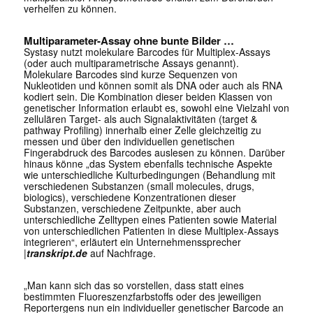
verhelfen zu können.
Multiparameter-Assay ohne bunte Bilder …
Systasy nutzt molekulare Barcodes für Multiplex-Assays
(oder auch multiparametrische Assays genannt).
Molekulare Barcodes sind kurze Sequenzen von
Nukleotiden und können somit als DNA oder auch als RNA
kodiert sein. Die Kombination dieser beiden Klassen von
genetischer Information erlaubt es, sowohl eine Vielzahl von
zellulären Target- als auch Signalaktivitäten (target &
pathway Profiling) innerhalb einer Zelle gleichzeitig zu
messen und über den individuellen genetischen
Fingerabdruck des Barcodes auslesen zu können. Darüber
hinaus könne „das System ebenfalls technische Aspekte
wie unterschiedliche Kulturbedingungen (Behandlung mit
verschiedenen Substanzen (small molecules, drugs,
biologics), verschiedene Konzentrationen dieser
Substanzen, verschiedene Zeitpunkte, aber auch
unterschiedliche Zelltypen eines Patienten sowie Material
von unterschiedlichen Patienten in diese Multiplex-Assays
integrieren“, erläutert ein Unternehmenssprecher
|
transkript.de
auf Nachfrage.
„Man kann sich das so vorstellen, dass statt eines
bestimmten Fluoreszenzfarbstoffs oder des jeweiligen
Reportergens nun ein individueller genetischer Barcode an