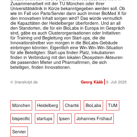
Zusammenarbeit mit der TU München oder ihrer
Universitätsklinik in Kürze bekanntgegeben werden soll. Ob
wie im Fall von Paris/Servier dann auch immer BioMed X für
den innovativen Inhalt sorgen wird? Das würde vermutlich
die Kapazitäten der Heidelberger überfordern. Und an all
den Standorten, die für ein BioLabs in Europa im Gespräch
sind, gäbe es auch Clusterorganisationen oder Initiativen
für Training und Begleitung von Start-ups, die die
Innovationstreiber von morgen in die BioLabs-Gebäude
einbringen könnten. Eigentlich eine Win-Win-Win-Situation
für alle Beteiligten: Start-ups finden Platz, Inkubatoren
finden in Verbindung mit den lokalen Ökosystem-Akteuren
die passenden Mieter und Pharmafirmen, die sich
beteiligen, finden Innovationen.
© |transkript.de
Georg Kääb
9. Juli 2025
München
Heidelberg
Charité
BioLabs
TUM
bispecific
startups
Ipsen
Johannes Frühauf
Servier