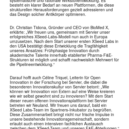
systematische und rationale Wirkstoffentwicklung. Es
besteht ein klarer Bedarf an neuen Plattformen, die diese
strukturellen Herausforderungen gezielt adressieren und
das Design solcher Antikörper optimieren.
Dr. Christian Tidona, Gründer und CEO von BioMed X,
erklärte: „Wir freuen uns, gemeinsam mit Servier unser
erfolgreiches XSeed-Labs-Modell nun auch in Europa
umzusetzen. Nach dem Start unserer ersten XSeed Labs in
den USA bestätigt diese Entwicklung die Tragfähigkeit
unseres Ansatzes: Frühphasige Innovation durch
akademische Talente innerhalb etablierter Pharma-F&E-
Strukturen ist möglich und schafft nachweislich Mehrwert für
die Pipelineentwicklung.“
Darauf hofft auch Céline Triquel, Leiterin für Open
Innovation in der Forschung bei Servier, die dabei die
besonderen Innovationskultur von Servier betont: „Wie
können wir Innovation von Extern auf eine Weise kreieren
wie wir selbst gewohnt sind zu innovieren? Mit dem Start
dieser neuen offenen Innovationsplattform bei Servier
betreten wir Neuland. Wir freuen uns darauf, bald ein
XSeed Labs-Team im Spartners-Inkubator zu begrüßen.
Diese Zusammenarbeit bringt nicht nur frische Impulse in
unsere bestehende Innovationsgemeinschaft, sondern
erlaubt auch einen intensiven fachlichen Austausch
zwischen dem XSeed-Team und unseren F&E-Abteilungen.“