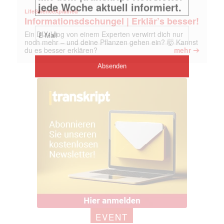
LifeScienceXplained
Informationsdschungel | Erklär’s besser!
Ein DIY‑Vlog von einem Experten verwirrt dich nur
noch mehr – und deine Pflanzen gehen ein? 🤯 Kannst
➔
du es besser erklären?
mehr
EVENT