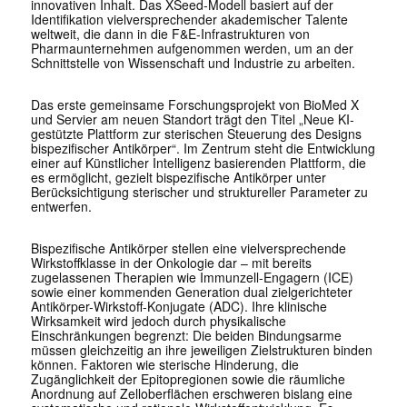
innovativen Inhalt. Das XSeed-Modell basiert auf der
Identifikation vielversprechender akademischer Talente
weltweit, die dann in die F&E-Infrastrukturen von
Pharmaunternehmen aufgenommen werden, um an der
Schnittstelle von Wissenschaft und Industrie zu arbeiten.
Das erste gemeinsame Forschungsprojekt von BioMed X
und Servier am neuen Standort trägt den Titel „Neue KI-
gestützte Plattform zur sterischen Steuerung des Designs
bispezifischer Antikörper“. Im Zentrum steht die Entwicklung
einer auf Künstlicher Intelligenz basierenden Plattform, die
es ermöglicht, gezielt bispezifische Antikörper unter
Berücksichtigung sterischer und struktureller Parameter zu
entwerfen.
Bispezifische Antikörper stellen eine vielversprechende
Wirkstoffklasse in der Onkologie dar – mit bereits
zugelassenen Therapien wie Immunzell-Engagern (ICE)
sowie einer kommenden Generation dual zielgerichteter
Antikörper-Wirkstoff-Konjugate (ADC). Ihre klinische
Wirksamkeit wird jedoch durch physikalische
Einschränkungen begrenzt: Die beiden Bindungsarme
müssen gleichzeitig an ihre jeweiligen Zielstrukturen binden
können. Faktoren wie sterische Hinderung, die
Zugänglichkeit der Epitopregionen sowie die räumliche
Anordnung auf Zelloberflächen erschweren bislang eine