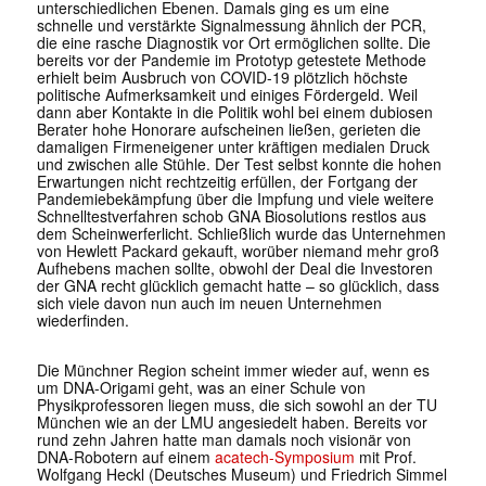
unterschiedlichen Ebenen. Damals ging es um eine
schnelle und verstärkte Signalmessung ähnlich der PCR,
die eine rasche Diagnostik vor Ort ermöglichen sollte. Die
bereits vor der Pandemie im Prototyp getestete Methode
erhielt beim Ausbruch von COVID-19 plötzlich höchste
politische Aufmerksamkeit und einiges Fördergeld. Weil
dann aber Kontakte in die Politik wohl bei einem dubiosen
Berater hohe Honorare aufscheinen ließen, gerieten die
damaligen Firmeneigener unter kräftigen medialen Druck
und zwischen alle Stühle. Der Test selbst konnte die hohen
Erwartungen nicht rechtzeitig erfüllen, der Fortgang der
Pandemiebekämpfung über die Impfung und viele weitere
Schnelltestverfahren schob GNA Biosolutions restlos aus
dem Scheinwerferlicht. Schließlich wurde das Unternehmen
von Hewlett Packard gekauft, worüber niemand mehr groß
Aufhebens machen sollte, obwohl der Deal die Investoren
der GNA recht glücklich gemacht hatte – so glücklich, dass
sich viele davon nun auch im neuen Unternehmen
wiederfinden.
Die Münchner Region scheint immer wieder auf, wenn es
um DNA-Origami geht, was an einer Schule von
Physikprofessoren liegen muss, die sich sowohl an der TU
München wie an der LMU angesiedelt haben. Bereits vor
rund zehn Jahren hatte man damals noch visionär von
DNA-Robotern auf einem
acatech-Symposium
mit Prof.
Wolfgang Heckl (Deutsches Museum) und Friedrich Simmel