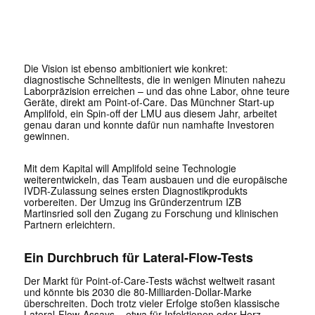
Die Vision ist ebenso ambitioniert wie konkret:
diagnostische Schnelltests, die in wenigen Minuten nahezu
Laborpräzision erreichen – und das ohne Labor, ohne teure
Geräte, direkt am Point-of-Care. Das Münchner Start-up
Amplifold, ein Spin-off der LMU aus diesem Jahr, arbeitet
genau daran und konnte dafür nun namhafte Investoren
gewinnen.
Mit dem Kapital will Amplifold seine Technologie
weiterentwickeln, das Team ausbauen und die europäische
IVDR-Zulassung seines ersten Diagnostikprodukts
vorbereiten. Der Umzug ins Gründerzentrum IZB
Martinsried soll den Zugang zu Forschung und klinischen
Partnern erleichtern.
Ein Durchbruch für Lateral-Flow-Tests
Der Markt für Point-of-Care-Tests wächst weltweit rasant
und könnte bis 2030 die 80-Milliarden-Dollar-Marke
überschreiten. Doch trotz vieler Erfolge stoßen klassische
Lateral-Flow-Assays – etwa für Infektionen oder Herz-