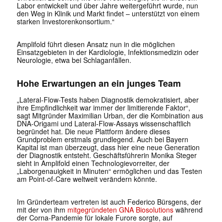
Labor entwickelt und über Jahre weitergeführt wurde, nun
den Weg in Klinik und Markt findet – unterstützt von einem
starken Investorenkonsortium.“
Amplifold führt diesen Ansatz nun in die möglichen
Einsatzgebieten in der Kardiologie, Infektionsmedizin oder
Neurologie, etwa bei Schlaganfällen.
Hohe Erwartungen an ein junges Team
„Lateral-Flow-Tests haben Diagnostik demokratisiert, aber
ihre Empfindlichkeit war immer der limitierende Faktor“,
sagt Mitgründer Maximilian Urban, der die Kombination aus
DNA-Origami und Lateral-Flow-Assays wissenschaftlich
begründet hat. Die neue Plattform ändere dieses
Grundproblem erstmals grundlegend. Auch bei Bayern
Kapital ist man überzeugt, dass hier eine neue Generation
der Diagnostik entsteht. Geschäftsführerin Monika Steger
sieht in Amplifold einen Technologievorreiter, der
„Laborgenauigkeit in Minuten“ ermöglichen und das Testen
am Point-of-Care weltweit verändern könnte.
Im Gründerteam vertreten ist auch Federico Bürsgens, der
mit der von ihm
mitgegründeten GNA Biosolutions
während
der Corna-Pandemie für lokale Furore sorgte, auf