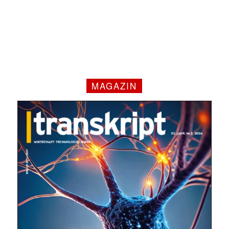
MAGAZIN
Mit dem |transkript-Newsletter
jede Woche aktuell informiert.
E-
Mail
(erforderlich)