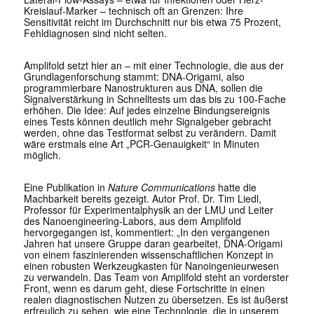
Kreislauf-Marker – technisch oft an Grenzen: Ihre
Sensitivität reicht im Durchschnitt nur bis etwa 75 Prozent,
Fehldiagnosen sind nicht selten.
Amplifold setzt hier an – mit einer Technologie, die aus der
Grundlagenforschung stammt: DNA-Origami, also
programmierbare Nanostrukturen aus DNA, sollen die
Signalverstärkung in Schnelltests um das bis zu 100-Fache
erhöhen. Die Idee: Auf jedes einzelne Bindungsereignis
eines Tests können deutlich mehr Signalgeber gebracht
werden, ohne das Testformat selbst zu verändern. Damit
wäre erstmals eine Art „PCR-Genauigkeit“ in Minuten
möglich.
Eine Publikation in
Nature Communications
hatte die
Machbarkeit bereits gezeigt. Autor Prof. Dr. Tim Liedl,
Professor für Experimentalphysik an der LMU und Leiter
des Nanoengineering-Labors, aus dem Amplifold
hervorgegangen ist, kommentiert: „In den vergangenen
Jahren hat unsere Gruppe daran gearbeitet, DNA-Origami
von einem faszinierenden wissenschaftlichen Konzept in
einen robusten Werkzeugkasten für Nanoingenieurwesen
zu verwandeln. Das Team von Amplifold steht an vorderster
Front, wenn es darum geht, diese Fortschritte in einen
realen diagnostischen Nutzen zu übersetzen. Es ist äußerst
erfreulich zu sehen, wie eine Technologie, die in unserem