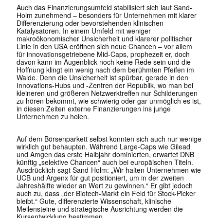
Auch das Finanzierungsumfeld stabilisiert sich laut Sand-
Holm zunehmend – besonders für Unternehmen mit klarer
Differenzierung oder bevorstehenden klinischen
Katalysatoren. In einem Umfeld mit weniger
makroökonomischer Unsicherheit und klarerer politischer
Linie in den USA eröffnen sich neue Chancen – vor allem
für innovationsgetriebene Mid-Caps, prophezeit er, doch
davon kann im Augenblick noch keine Rede sein und die
Hoffnung klingt ein wenig nach dem berühmten Pfeifen im
Walde. Denn die Unsicherheit ist spürbar, gerade in den
Innovations-Hubs und -Zentren der Republik, wo man bei
kleineren und größeren Netzwerktreffen nur Schilderungen
zu hören bekommt, wie schwierig oder gar unmöglich es ist,
in diesen Zeiten externe Finanzierungen ins junge
Unternehmen zu holen.
Auf dem Börsenparkett selbst konnten sich auch nur wenige
wirklich gut behaupten. Während Large-Caps wie Gilead
und Amgen das erste Halbjahr dominierten, erwartet DNB
künftig „selektive Chancen“ auch bei europäischen Titeln.
Ausdrücklich sagt Sand-Holm: „Wir halten Unternehmen wie
UCB und Argenx für gut positioniert, um in der zweiten
Jahreshälfte wieder an Wert zu gewinnen.“ Er gibt jedoch
auch zu, dass „der Biotech-Markt ein Feld für Stock-Picker
bleibt.“ Gute, differenzierte Wissenschaft, klinische
Meilensteine und strategische Ausrichtung werden die
Kursentwicklung bestimmen.