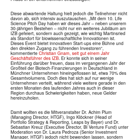
Diese abwartende Haltung hielt jedoch die Teilnehmer nicht
davon ab, sich intensiv auszutauschen. „Mit dem 10. Life
Science Pitch Day haben wir dieses Jahr – neben unserem
30-jährigen Bestehen – nicht nur ein weiteres Jubiläum am
IZB gefeiert, sondern auch gezeigt, wie wichtig Martinsried
als Standort für biowissenschaftliche Innovationen ist.
Dieses Event bietet innovativen Start-ups eine Bühne und
den direkten Zugang zu führenden Investoren“,
kommentierte
Christian Gnam, seit gut einem Jahr
Geschäftsführer des IZB
. Er konnte sich in seiner
Einführung darüber freuen, dass im vergangenen Jahr der
Großteil der Biotech-Finanzierungen in Deutschland in
Münchner Unternehmen hineingeflossen ist, etwa 70% des
Gesamtvolumens. Doch dies hat sich auf nur wenige
Unternehmen verteilt, während viele weitere gerade in den
ersten Monaten des laufenden Jahres auch in dieser
Region durchaus Schwierigkeiten haben, neue Gelder
hereinzuholen.
Damit wollten es die Mitveranstalter Dr. Achim Plum
(Managing Director, HTGF), Ingo Klöckner (Head of
Portfolio Strategy & Reporting, Leaps by Bayer) und Dr.
Sebastian Kreuz (Executive Director, BI Venture Fund) unter
Moderation von Dr. Laura Pedroza (Senior Investment
Manager, HTGF) jedoch nicht bewenden lassen, sondern