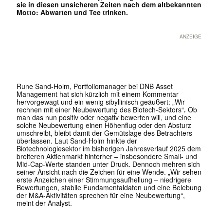
sie in diesen unsicheren Zeiten nach dem altbekannten
Motto: Abwarten und Tee trinken.
ANZEIGE
Rune Sand-Holm, Portfoliomanager bei DNB Asset
Management hat sich kürzlich mit einem Kommentar
hervorgewagt und ein wenig sibyllinisch geäußert: „Wir
rechnen mit einer Neubewertung des Biotech-Sektors“
.
Ob
man das nun positiv oder negativ bewerten will, und eine
solche Neubewertung einen Höhenflug oder den Absturz
umschreibt, bleibt damit der Gemütslage des Betrachters
überlassen. Laut Sand-Holm hinkte der
Biotechnologiesektor im bisherigen Jahresverlauf 2025 dem
breiteren Aktienmarkt hinterher – insbesondere Small- und
Mid-Cap-Werte standen unter Druck. Dennoch mehren sich
seiner Ansicht nach die Zeichen für eine Wende. „Wir sehen
erste Anzeichen einer Stimmungsaufhellung – niedrigere
Bewertungen, stabile Fundamentaldaten und eine Belebung
der M&A-Aktivitäten sprechen für eine Neubewertung“,
meint der Analyst.