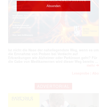
Ist nicht die Nase der naheliegendste Weg, wenn es um
die Entnahme von Proben bei Verdacht auf
Erkrankungen wie Alzheimer oder Parkinson geht? Für
die Gabe von Medikamenten wird dieser Weg bereits …
➔
mehr
Leseprobe
Abo
|
ADVERTORIAL