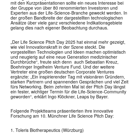
mit den Kurzpräsentationen sollte ein neues Interesse bei
der Gruppe von über 80 renommierten Investoren und
Experten aus der Life-Science-Branche geweckt werden. In
der großen Bandbreite der dargestellten technologischen
Ansätze über viele ganz verschiedene Indikationsgebiete
gelang dies nach eigener Beobachtung durchaus.
„Der Life Science Pitch Day 2025 hat einmal mehr gezeigt,
wie viel Innovationskraft in der Szene steckt. Die
vorgestellten Technologien und Ideen machen optimistisch
und neugierig auf eine neue Generation medizinischer
Durchbrüche“, freute sich denn auch Sebastian Kreuz,
Boehringer Ingelheim Venture Fund. Und der weitere
Vertreter eine großen deutschen Corporate Ventures
ergänzte: „Ein inspirierender Tag mit visionären Gründern,
starken Partnern und spannenden Gesprächen und viel Zeit
fürs Networking. Beim zehnten Mal ist der Pitch Day längst
ein fester, wichtiger Termin für die Life-Science-Community
geworden“, erklärt Ingo Klöckner, Leaps by Bayer.
Folgende Projektteams präsentierten ihre innovative
Forschung am 10. Münchner Life Science Pitch Day:
1. Toleris Biotherapeutics (Würzburg)