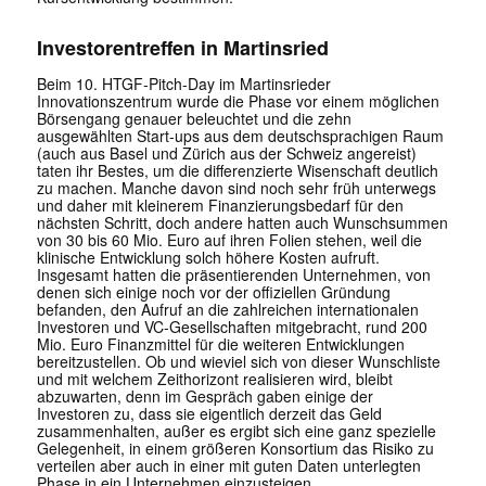
Investorentreffen in Martinsried
Beim 10. HTGF-Pitch-Day im Martinsrieder
Innovationszentrum wurde die Phase vor einem möglichen
Börsengang genauer beleuchtet und die zehn
ausgewählten Start-ups aus dem deutschsprachigen Raum
(auch aus Basel und Zürich aus der Schweiz angereist)
taten ihr Bestes, um die differenzierte Wisenschaft deutlich
zu machen. Manche davon sind noch sehr früh unterwegs
und daher mit kleinerem Finanzierungsbedarf für den
nächsten Schritt, doch andere hatten auch Wunschsummen
von 30 bis 60 Mio. Euro auf ihren Folien stehen, weil die
klinische Entwicklung solch höhere Kosten aufruft.
Insgesamt hatten die präsentierenden Unternehmen, von
denen sich einige noch vor der offiziellen Gründung
befanden, den Aufruf an die zahlreichen internationalen
Investoren und VC-Gesellschaften mitgebracht, rund 200
Mio. Euro Finanzmittel für die weiteren Entwicklungen
bereitzustellen. Ob und wieviel sich von dieser Wunschliste
und mit welchem Zeithorizont realisieren wird, bleibt
abzuwarten, denn im Gespräch gaben einige der
Investoren zu, dass sie eigentlich derzeit das Geld
zusammenhalten, außer es ergibt sich eine ganz spezielle
Gelegenheit, in einem größeren Konsortium das Risiko zu
verteilen aber auch in einer mit guten Daten unterlegten
Phase in ein Unternehmen einzusteigen.