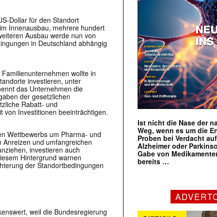
S-Dollar für den Standort
en im Innenausbau, mehrere hundert
 weiteren Ausbau werde nun von
dingungen in Deutschland abhängig
s Familienunternehmen wollte in
andorte investieren, unter
nennt das Unternehmen die
sgaben der gesetzlichen
tzliche Rabatt- und
t von Investitionen beeinträchtigen.
Ist nicht die Nase der 
Weg, wenn es um die E
alen Wettbewerbs um Pharma- und
Proben bei Verdacht au
hen Anreizen und umfangreichen
Alzheimer oder Parkins
nziehen, investieren auch
Gabe von Medikamenten
r diesem Hintergrund warnen
bereits …
chterung der Standortbedingungen
ADVERT
kenswert, weil die Bundesregierung