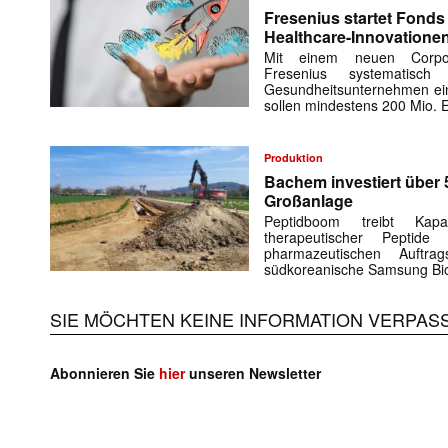
Fresenius startet Fonds 
Healthcare-Innovatione
Mit einem neuen Corporat
Fresenius systematisch
Gesundheitsunternehmen ei
sollen mindestens 200 Mio. 
Produktion
Bachem investiert über 
Großanlage
Peptidboom treibt Kap
therapeutischer Peptid
pharmazeutischen Auftra
südkoreanische Samsung Bio
SIE MÖCHTEN KEINE INFORMATION VERPAS
Abonnieren Sie
hier
unseren Newsletter