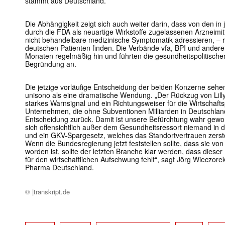
stammt aus Deutschland.
Die Abhängigkeit zeigt sich auch weiter darin, dass von den i
durch die FDA als neuartige Wirkstoffe zugelassenen Arzneimitt
nicht behandelbare medizinische Symptomatik adressieren, –
deutschen Patienten finden. Die Verbände vfa, BPI und ander
Monaten regelmäßig hin und führten die gesundheitspolitisc
Begründung an.
Die jetzige vorläufige Entscheidung der beiden Konzerne seh
unisono als eine dramatische Wendung. „Der Rückzug von Lilly
starkes Warnsignal und ein Richtungsweiser für die Wirtschafts
Unternehmen, die ohne Subventionen Milliarden in Deutschland 
Entscheidung zurück. Damit ist unsere Befürchtung wahr gewo
sich offensichtlich außer dem Gesundheitsressort niemand in d
und ein GKV-Spargesetz, welches das Standortvertrauen zerstör
Wenn die Bundesregierung jetzt feststellen sollte, dass sie v
worden ist, sollte der letzten Branche klar werden, dass dies
für den wirtschaftlichen Aufschwung fehlt“, sagt Jörg Wieczore
Pharma Deutschland.
© |transkript.de