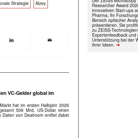
Der ZEISS Microscopy
onale Strategie
Alzey
Researcher Award 2026
innovativen Start-ups 
Pharma, ihr Forschungs
Bereich optischer Anal
präsentieren. Sie prof
zu ZEISS-Technologien
 |transkript-Newsletter jede Woche aktuell inf
Expertenfeedback und g
Unterstützung bei der 
➔
ihrer Ideen.
)
rden VC-Gelder global im
-Markt hat im ersten Halbjahr 2026
sgesamt 506 Mrd. US-Dollar einen
 Daten von Dealroom entfiel dabei