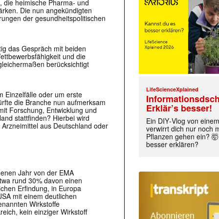
e, die heimische Pharma- und
tärken. Die nun angekündigten
rungen der gesundheitspolitischen
stig das Gespräch mit beiden
ettbewerbsfähigkeit und die
gleichermaßen berücksichtigt
LifeScienceXplained
 Einzelfälle oder um erste
Informationsdsch
 dürfte die Branche nun aufmerksam
Erklär’s besser!
it Forschung, Entwicklung und
land stattfinden? Hierbei wird
Ein DIY‑Vlog von eine
 Arzneimittel aus Deutschland oder
verwirrt dich nur noch
Pflanzen gehen ein? 🤯
besser erklären?
ngenen Jahr von der EMA
etwa rund 30% davon einen
ichen Erfindung, in Europa
SA mit einem deutlichen
enannten Wirkstoffe
ich, kein einziger Wirkstoff