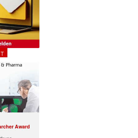
NT
archer Award