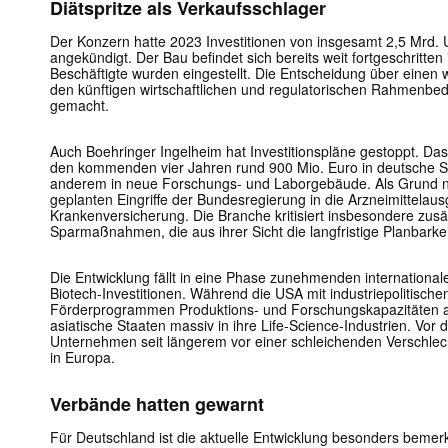
Diätspritze als Verkaufsschlager
Der Konzern hatte 2023 Investitionen von insgesamt 2,5 Mrd. U
angekündigt. Der Bau befindet sich bereits weit fortgeschritt
Beschäftigte wurden eingestellt. Die Entscheidung über einen
den künftigen wirtschaftlichen und regulatorischen Rahmenbe
gemacht.
Auch Boehringer Ingelheim hat Investitionspläne gestoppt. Da
den kommenden vier Jahren rund 900 Mio. Euro in deutsche St
anderem in neue Forschungs- und Laborgebäude. Als Grund 
geplanten Eingriffe der Bundesregierung in die Arzneimittelau
Krankenversicherung. Die Branche kritisiert insbesondere zusä
Sparmaßnahmen, die aus ihrer Sicht die langfristige Planbarkei
Die Entwicklung fällt in eine Phase zunehmenden internation
Biotech-Investitionen. Während die USA mit industriepolitisc
Förderprogrammen Produktions- und Forschungskapazitäten a
asiatische Staaten massiv in ihre Life-Science-Industrien. Vo
Unternehmen seit längerem vor einer schleichenden Verschle
in Europa.
Verbände hatten gewarnt
Für Deutschland ist die aktuelle Entwicklung besonders bemer