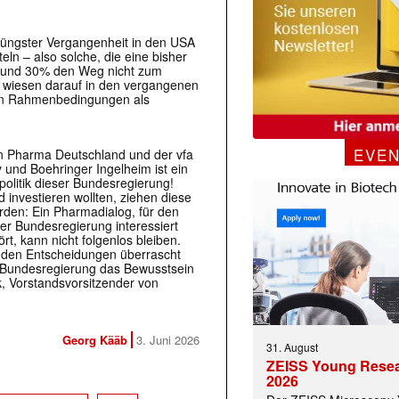
n jüngster Vergangenheit in den USA
eln – also solche, die eine bisher
 rund 30% den Weg nicht zum
e wiesen darauf in den vergangenen
hen Rahmenbedingungen als
EVE
en Pharma Deutschland und der vfa
 und Boehringer Ingelheim ist ein
politik dieser Bundesregierung!
investieren wollten, ziehen diese
rden: Ein Pharmadialog, für den
er Bundesregierung interessiert
t, kann nicht folgenlos bleiben.
on den Entscheidungen überrascht
er Bundesregierung das Bewusstsein
k, Vorstandsvorsitzender von
Georg Kääb
3. Juni 2026
31. August
ZEISS Young Rese
2026