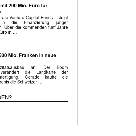
mit 200 Mio. Euro für
n
e-Venture-Capital-Fonds steigt
 in die Finanzierung junger
n. Über die kommenden fünf Jahre
Euro in …
500 Mio. Franken in neue
azitätsausbau an: Der Boom
e verändert die Landkarte der
gsfertigung. Gerade kaufte die
epis die Schweizer …
SEN?