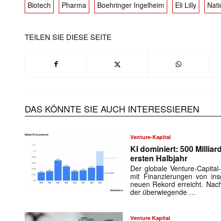
Biotech
Pharma
Boehringer Ingelheim
Eli Lilly
Nati
TEILEN SIE DIESE SEITE
Mit dem
E-
Mail
(erforderlich
DAS KÖNNTE SIE AUCH INTERESSIEREN
Venture-Kapital
KI dominiert: 500 Millia
ersten Halbjahr
Der globale Venture-Capital
mit Finanzierungen von in
neuen Rekord erreicht. Nach
der überwiegende …
Venture Kapital