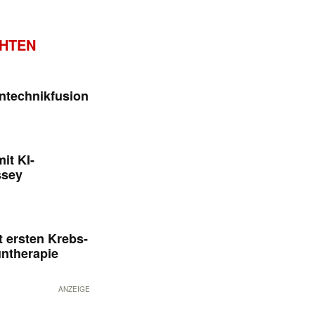
CHTEN
ntechnikfusion
it KI-
ssey
 ersten Krebs-
untherapie
ANZEIGE