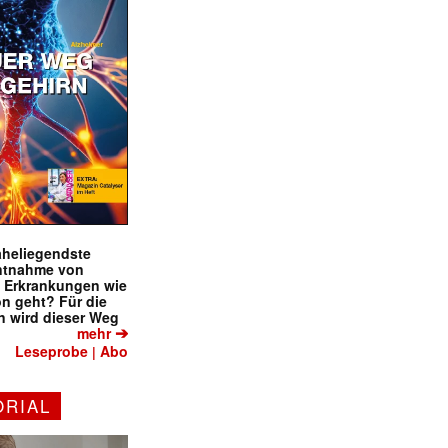
naheliegendste
ntnahme von
f Erkrankungen wie
on geht? Für die
 wird dieser Weg
➔
mehr
Leseprobe
Abo
|
ORIAL