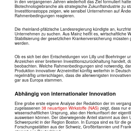
in den vergangenen Jahren wiederholt das Ziel formuliert hatt
Biotechnologiebranche als strategische Zukunftsindustrie zu s
Investitionsstopps zeigen, wie sensibel Unternehmen auf Ände
Rahmenbedingungen reagieren.
Die rheinland-pfälzische Landesregierung kündigte an, kurzfri
Unternehmen zu suchen. Aus Mainz heißt es, wirtschaftliche W
Stabilisierung der gesetzlichen Krankenversicherung müssten 
werden.
Ob es sich bei den Entscheidungen von Lilly und Boehringer um
Anzeichen einer breiteren Investitionszurückhaltung handelt,
beobachten. Welche Rahmenbedingungen sind notwendig, dam
Produktion innovativer Arzneimittel künftig weiterhin in Deutsch
regelmäßig unterschlagen, dass die allerwenigsten innovativen
gar aus Europa stammen.
Abhängig von internationaler Innovation
Eine grobe erste eigene Analyse der Redaktion der im verga
zugelassenen
38 neuartigen Wirkstoffe (NAS)
zeigt, dass nur 
wissenschaftlichen Ursprung, also den Herkunftsort der eigentl
ausweisen können. Der überwiegende Anteil stammt aus den U
Schwerpunkt in der Region Boston. In Europa sind es für die g
Forschungsstätten aus der Schweiz, Großbritannien und Frankre