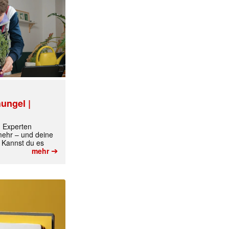
✕
ungel |
m Experten
 mehr – und deine
 Kannst du es
➔
mehr