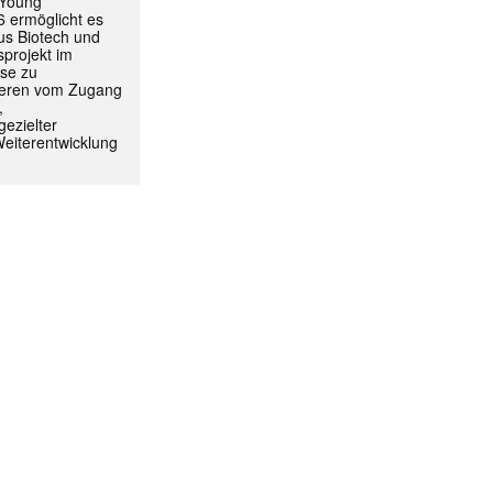
 Young
 ermöglicht es
aus Biotech und
projekt im
yse zu
itieren vom Zugang
,
ormiert.
ezielter
Weiterentwicklung