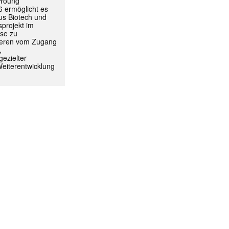
 Young
 ermöglicht es
aus Biotech und
projekt im
yse zu
itieren vom Zugang
,
ezielter
Weiterentwicklung
ormiert.