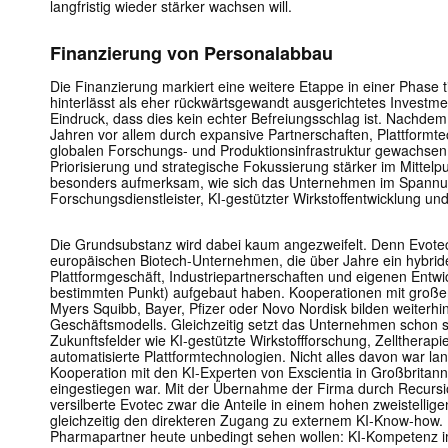
langfristig wieder stärker wachsen will.
Finanzierung von Personalabbau
Die Finanzierung markiert eine weitere Etappe in einer Phase 
hinterlässt als eher rückwärtsgewandt ausgerichtetes Invest
Eindruck, dass dies kein echter Befreiungsschlag ist. Nachde
Jahren vor allem durch expansive Partnerschaften, Plattformt
globalen Forschungs- und Produktionsinfrastruktur gewachsen wa
Priorisierung und strategische Fokussierung stärker im Mittel
besonders aufmerksam, wie sich das Unternehmen im Spannu
Forschungsdienstleister, KI-gestützter Wirkstoffentwicklung und 
Die Grundsubstanz wird dabei kaum angezweifelt. Denn Evote
europäischen Biotech-Unternehmen, die über Jahre ein hybri
Plattformgeschäft, Industriepartnerschaften und eigenen Ent
bestimmten Punkt) aufgebaut haben. Kooperationen mit gro
Myers Squibb
, Bayer,
Pfizer
oder
Novo Nordisk
bilden weiterhi
Geschäftsmodells. Gleichzeitig setzt das Unternehmen schon s
Zukunftsfelder wie KI-gestützte Wirkstoffforschung, Zelltherap
automatisierte Plattformtechnologien. Nicht alles davon war lang
Kooperation mit den KI-Experten von Exscientia in Großbritann
eingestiegen war. Mit der Übernahme der Firma durch Recurs
versilberte Evotec zwar die Anteile in einem hohen zweistellige
gleichzeitig den direkteren Zugang zu externem KI-Know-how. 
Pharmapartner heute unbedingt sehen wollen: KI-Kompetenz 