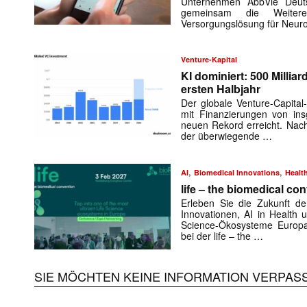
Unternehmen AbbVie Deuts
gemeinsam die Weiteren
Versorgungslösung für Neuro
Venture-Kapital
KI dominiert: 500 Millia
ersten Halbjahr
Der globale Venture-Capital
mit Finanzierungen von in
neuen Rekord erreicht. Nach
der überwiegende …
,
,
AI
Biomedical Innovations
Healt
life – the biomedical co
Erleben Sie die Zukunft d
Innovationen, AI in Health 
Science-Ökosysteme Europa
bei der life – the …
SIE MÖCHTEN KEINE INFORMATION VERPAS