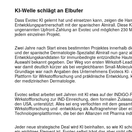
KI-Welle schlägt an Elbufer
Dass Evotec KI gelernt hat und einsetzen kann, zeigen die Ham
Entwicklungspartnerschaft mit der spanischen Almirall. Diese K
ungenannten Upfront-Zahlung an Evotec und möglichen 230 Mi
jedem einzelnen Projekt.
Zwei Jahre nach Start eines bestimmten Projektes innerhalb d
und der spanische Dermatologie-Spezialist Almirall nun ganz ak
Entwicklungskandidaten für immunbedingte entzündliche Hauter
Auswahl bekannt gegeben. Der Weg von ersten Wirkstoff-Lead
war damit deutlich kürzer als bei vergleichbaren Small-Molec
Grundlage war nach Angaben des Unternehmens Evotecs KI- 
Plattform für Wirkstoffforschung und präklinische Entwicklung, k
der medizinischen Dermatologie.
Evotec selbst arbeitet seit Jahren mit KI etwa auf der INDiGO-
Wirkstoffforschung zur IND-Einreichung, dem formalen Zulassun
den USA, unterstützt. Alles sei eng verflochten mit dem gesam
Wirkstoffforschung und -entwicklung als Auftragnehmer über ei
Technologienplattformen, die bei den Allianzen mit Pharma in
Jeder neue strategische Deal wird KI beinhalten, so wie KI sch
ein wichtiges Element ist. Evotec selbst trägt das aber nicht off