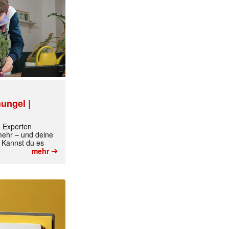
ungel |
✕
m Experten
 mehr – und deine
 Kannst du es
➔
mehr