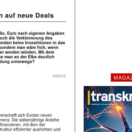
n auf neue Deals
 Mio. Euro nach eigenen Angaben
doch die Verkleinerung des
werden keine Investitionen in das
sondern man wäre froh, wenn
det werden würden. Mit dem
te man an der Elbe deutlich
endung unterwegs?
MAGA
ANZEIGE
verschafft sich
Evotec
neuen
mens. Die siebenjährige Anleihe
finanzieren, mit dem der
ruktur effizienter ausrichten und