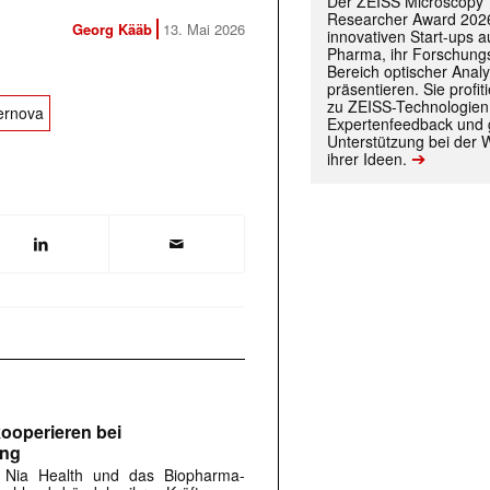
Der ZEISS Microscopy
Researcher Award 2026
Georg Kääb
13. Mai 2026
innovativen Start-ups 
Pharma, ihr Forschungs
Bereich optischer Anal
präsentieren. Sie prof
zu ZEISS-Technologien
ernova
Expertenfeedback und g
Unterstützung bei der 
➔
ihrer Ideen.
 |transkript-Newsletter jede Woche aktuell inf
)
ooperieren bei
ung
 Nia Health und das Biopharma-