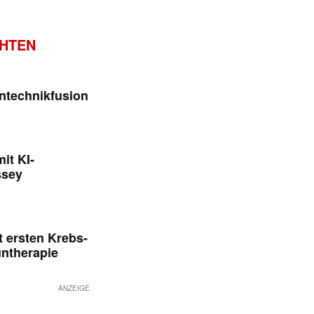
CHTEN
ntechnikfusion
it KI-
ssey
 ersten Krebs-
untherapie
ANZEIGE