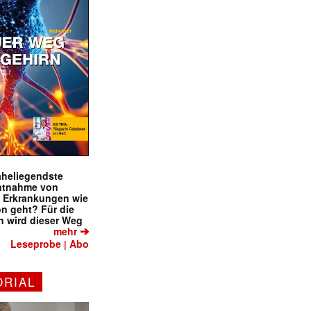
naheliegendste
ntnahme von
f Erkrankungen wie
on geht? Für die
 wird dieser Weg
➔
mehr
Leseprobe
Abo
|
ORIAL