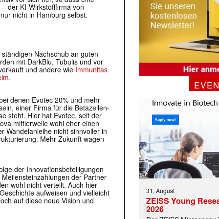
– der KI-Wirkstofffirma von
nur nicht in Hamburg selbst.
für ständigen Nachschub an guten
rden mit DarkBlu, Tubulis und vor
 verkauft und andere wie
Immunitas
eim
.
EVE
t, bei denen Evotec 20% und mehr
ein, einer Firma für die Betazellen-
 steht. Hier hat Evotec, seit der
va mittlerweile wohl eher einen
er Wandelanleihe nicht sinnvoller in
strukturierung. Mehr Zukunft wagen
olge der Innovationsbeteiligungen
n Meilensteinzahlungen der Partner
n wohl nicht verteilt. Auch hier
31. August
Geschichte aufweisen und vielleicht
ZEISS Young Rese
och auf diese neue Vision und
2026