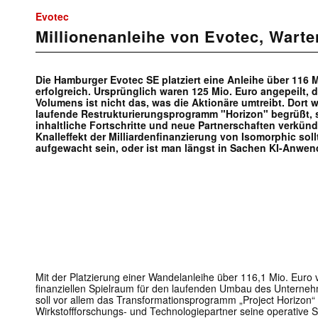
Evotec
Millionenanleihe von Evotec, Warte
Die Hamburger Evotec SE platziert eine Anleihe über 116
erfolgreich. Ursprünglich waren 125 Mio. Euro angepeilt, 
Volumens ist nicht das, was die Aktionäre umtreibt. Dort 
laufende Restrukturierungsprogramm "Horizon" begrüßt, 
inhaltliche Fortschritte und neue Partnerschaften verkün
Knalleffekt der Milliardenfinanzierung von Isomorphic soll
aufgewacht sein, oder ist man längst in Sachen KI-Anw
Mit der Platzierung einer Wandelanleihe über 116,1 Mio. Euro 
finanziellen Spielraum für den laufenden Umbau des Unterneh
soll vor allem das Transformationsprogramm „Project Horizon“ 
Wirkstoffforschungs- und Technologiepartner seine operative St