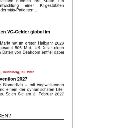
chland bündeln ihre Kräfte, um
twicklung einer KI-gestützten
dermitis-Patienten …
rden VC-Gelder global im
-Markt hat im ersten Halbjahr 2026
sgesamt 506 Mrd. US-Dollar einen
 Daten von Dealroom entfiel dabei
,
,
,
h
Heidelberg
KI
Pitch
nvention 2027
er Biomedizin – mit wegweisenden
und einem der dynamischsten Life-
s. Seien Sie am 3. Februar 2027
SEN?