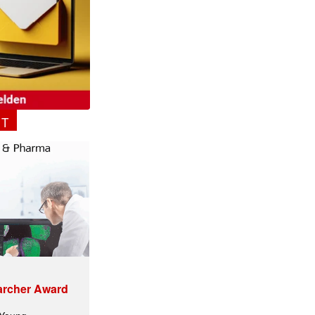
NT
archer Award