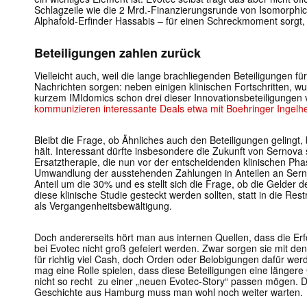
Schlagzeile wie die 2 Mrd.-Finanzierungsrunde von Isomorphic 
Alphafold-Erfinder Hassabis – für einen Schreckmoment sorgt, 
Beteiligungen zahlen zurück
Vielleicht auch, weil die lange brachliegenden Beteiligungen 
Nachrichten sorgen: neben einigen klinischen Fortschritten, wu
kurzem IMIdomics schon drei dieser Innovationsbeteiligungen
kommunizieren interessante Deals etwa mit Boehringer Ingelh
Bleibt die Frage, ob Ähnliches auch den Beteiligungen geling
hält. Interessant dürfte insbesondere die Zukunft von Sernova s
Ersatztherapie, die nun vor der entscheidenden klinischen Phase
Umwandlung der ausstehenden Zahlungen in Anteilen an Serno
Anteil um die 30% und es stellt sich die Frage, ob die Gelder d
diese klinische Studie gesteckt werden sollten, statt in die Re
als Vergangenheitsbewältigung.
Doch andererseits hört man aus internen Quellen, dass die Erf
bei Evotec nicht groß gefeiert werden. Zwar sorgen sie mit de
für richtig viel Cash, doch Orden oder Belobigungen dafür werde
mag eine Rolle spielen, dass diese Beteiligungen eine längere 
nicht so recht zu einer „neuen Evotec-Story“ passen mögen. D
Geschichte aus Hamburg muss man wohl noch weiter warten.