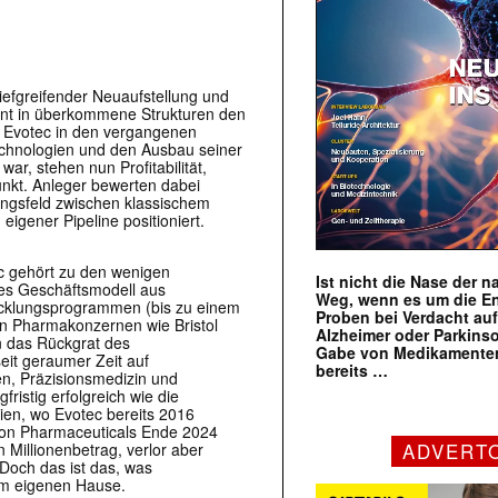
tiefgreifender Neuaufstellung und
ment in überkommene Strukturen den
m Evotec in den vergangenen
echnologien und den Ausbau seiner
r, stehen nun Profitabilität,
punkt. Anleger bewerten dabei
ngsfeld zwischen klassischem
eigener Pipeline positioniert.
c gehört zu den wenigen
Ist nicht die Nase der 
des Geschäftsmodell aus
Weg, wenn es um die E
wicklungsprogrammen (bis zu einem
Proben bei Verdacht au
ßen Pharmakonzernen wie
Bristol
Alzheimer oder Parkins
n das Rückgrat des
Gabe von Medikamenten
eit geraumer Zeit auf
bereits …
ien, Präzisionsmedizin und
fristig erfolgreich wie die
ien, wo Evotec bereits 2016
ion Pharmaceuticals Ende 2024
ADVERT
n Millionenbetrag, verlor aber
Doch das ist das, was
im eigenen Hause.