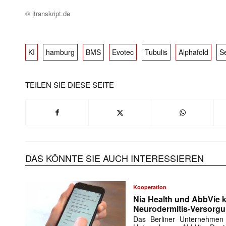
© |transkript.de
KI
hamburg
BMS
Evotec
Tubulis
Alphafold
S
TEILEN SIE DIESE SEITE
Mit dem
E-
Mail
(erforderlich
DAS KÖNNTE SIE AUCH INTERESSIEREN
Kooperation
Nia Health und AbbVie k
Neurodermitis-Versorg
Das Berliner Unternehmen