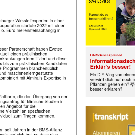
burger Wirkstoffexperten in einer
ooperation startete 2022 mit einer
o. Euro meilensteinabhängig in
ieser Partnerschaft haben Evotec
tuell einen präklinischen
LifeScienceXplained
krankungen identifiziert und diese
Informationsdsch
s bis zum präklinischen Kandidaten
Erklär’s besser!
ule-Programmen branchenüblich.
und maschinenlerngestützte
Ein DIY‑Vlog von eine
ombiniert mit Almiralls Expertise in
verwirrt dich nur noch
Pflanzen gehen ein? 🤯
besser erklären?
Plattform, die den Übergang von der
gsantrag für klinische Studien in
ten Angebot für die
ne Vielzahl an spezfischen
dividuell zum Tragen kommen.
on seit Jahren in der BMS-Allianz
ensiv vor sich her, so dass eine