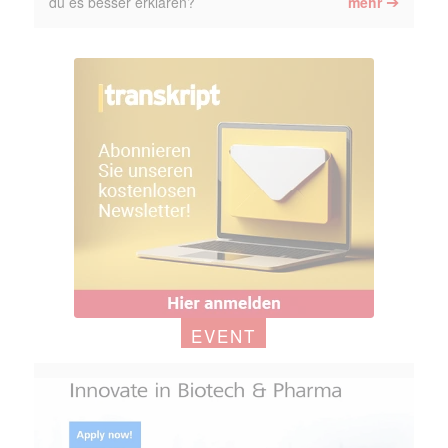
➔
du es besser erklären?
mehr
EVENT