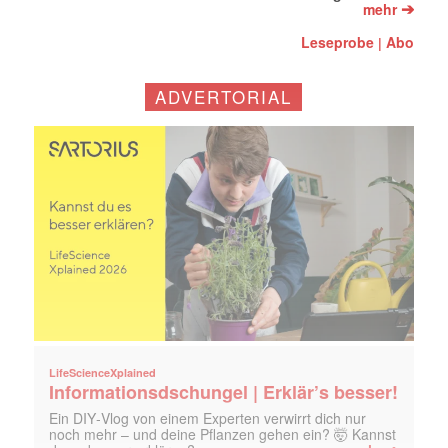
➔
mehr
Leseprobe
Abo
|
ADVERTORIAL
LifeScienceXplained
Informationsdschungel | Erklär’s besser!
Ein DIY‑Vlog von einem Experten verwirrt dich nur
noch mehr – und deine Pflanzen gehen ein? 🤯 Kannst