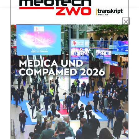
Mit dem |transkript-Newsletter
jede Woche aktuell informiert.
E-
Mail
(erforderlich)