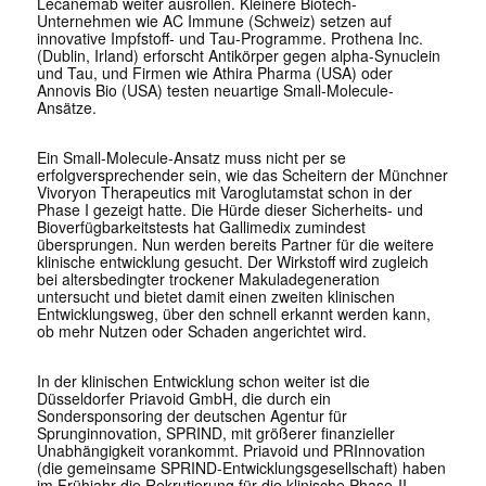
Lecanemab weiter ausrollen. Kleinere Biotech-
Unternehmen wie AC Immune (Schweiz) setzen auf
innovative Impfstoff- und Tau-Programme. Prothena Inc.
(Dublin, Irland) erforscht Antikörper gegen alpha-Synuclein
und Tau, und Firmen wie Athira Pharma (USA) oder
Annovis Bio (USA) testen neuartige Small-Molecule-
Ansätze.
Ein Small-Molecule-Ansatz muss nicht per se
erfolgversprechender sein, wie das Scheitern der Münchner
Vivoryon Therapeutics mit Varoglutamstat schon in der
Phase I gezeigt hatte. Die Hürde dieser Sicherheits- und
Bioverfügbarkeitstests hat Gallimedix zumindest
übersprungen. Nun werden bereits Partner für die weitere
klinische entwicklung gesucht. Der Wirkstoff wird zugleich
bei altersbedingter trockener Makuladegeneration
untersucht und bietet damit einen zweiten klinischen
Entwicklungsweg, über den schnell erkannt werden kann,
ob mehr Nutzen oder Schaden angerichtet wird.
In der klinischen Entwicklung schon weiter ist die
Düsseldorfer Priavoid GmbH, die durch ein
Sondersponsoring der deutschen Agentur für
Sprunginnovation, SPRIND, mit größerer finanzieller
Unabhängigkeit vorankommt. Priavoid und PRInnovation
(die gemeinsame SPRIND-Entwicklungsgesellschaft) haben
im Frühjahr die Rekrutierung für die klinische Phase-II-