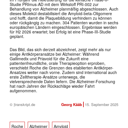
Studie PRImus-AD mit dem Wirkstoff PRI-002 zur
Behandlung von Alzheimer planmäßig abgeschlossen. Auch
dieses Molekül destabilisiert die Amyloid-beta-Oligomere
und hofft, damit die Plaquebildung verhindern zu können
oder rückgängig zu machen. 304 Patienten wurden in sechs
europäischen Ländern eingeschlossen. Ergebnisse werden
für H2 2026 erwartet; bei Erfolg ist eine Phase-III-Studie
geplant.
Das Bild, das sich derzeit abzeichnet, zeigt mehr als nur
einige Antikörperansätze bei Alzheimer: Während
Gallimedix und Priavoid für die Zukunft eine
patientenfreundliche, orale Therapieoption erproben,
verschiebt Roche die Grenzen des etablierten Antikörper-
Ansatzes weiter nach vorne. Zudem sind international auch
erste Zelltherapie-Ansätze unterwegs, die
vielversprechende Daten liefern. Die Alzheimer-Forschung
hat nach Jahren der Rückschläge wieder Fahrt
aufgenommen.
© |transkript.de
Georg Kääb
15. September 2025
Roche
Alzheimer
Amyloid