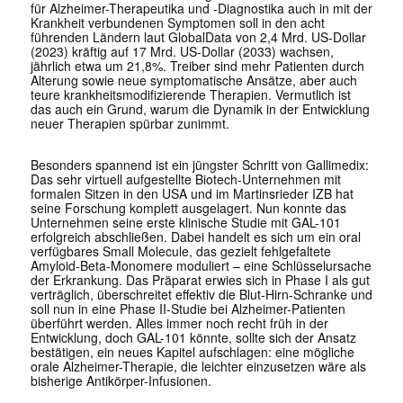
für Alzheimer-Therapeutika und -Diagnostika auch in mit der
Krankheit verbundenen Symptomen soll in den acht
führenden Ländern laut GlobalData von 2,4 Mrd. US-Dollar
(2023) kräftig auf 17 Mrd. US-Dollar (2033) wachsen,
jährlich etwa um 21,8%. Treiber sind mehr Patienten durch
Alterung sowie neue symptomatische Ansätze, aber auch
teure krankheitsmodifizierende Therapien. Vermutlich ist
das auch ein Grund, warum die Dynamik in der Entwicklung
neuer Therapien spürbar zunimmt.
Besonders spannend ist ein jüngster Schritt von Gallimedix:
Das sehr virtuell aufgestellte Biotech-Unternehmen mit
formalen Sitzen in den USA und im Martinsrieder IZB hat
seine Forschung komplett ausgelagert. Nun konnte das
Unternehmen seine erste klinische Studie mit GAL-101
erfolgreich abschließen. Dabei handelt es sich um ein oral
verfügbares Small Molecule, das gezielt fehlgefaltete
Amyloid-Beta-Monomere moduliert – eine Schlüsselursache
der Erkrankung. Das Präparat erwies sich in Phase I als gut
verträglich, überschreitet effektiv die Blut-Hirn-Schranke und
soll nun in eine Phase II-Studie bei Alzheimer-Patienten
überführt werden. Alles immer noch recht früh in der
Entwicklung, doch GAL-101 könnte, sollte sich der Ansatz
bestätigen, ein neues Kapitel aufschlagen: eine mögliche
orale Alzheimer-Therapie, die leichter einzusetzen wäre als
bisherige Antikörper-Infusionen.