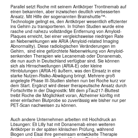
Parallel setzt Roche mit seinem Antikörper Trontinemab auf
einen bekannten, aber inzwischen deutlich verbesserten
Ansatz. Mit Hilfe der sogenannten Brainshuttle™-
Technologie gelingt es, den Antikörper wesentlich effizienter
ins Gehirn zu transportieren. In frühen Studien wurde eine
rasche und nahezu vollständige Entfernung von Amyloid-
Plaques erreicht, bei einer vergleichsweise niedrigen Rate
an Nebenwirkungen wie ARIA
(Amyloid-related Imaging
Abnormality)
. Diese
radiologischen Veränderungen im
Gehirn, sind eine gefürchtete Nebenwirkung von Amyloid-
senkenden Therapien wie Lecanemab oder Donanemab,
die nun auch in Deutschland verfügbar sind.
Sie können
sich als Hirnschwellungen (ARIA-E) oder kleine
Hirnblutungen (ARIA-H) äußern, was den Einsatz in eine
starke Nutzen-Risiko-Abwägung bringt.
Mehrere groß
angelegte Phase III-Studien stehen nun bei Roche kurz vor
dem Start. Ergänzt wird dieser therapeutische Ansatz durch
Fortschritte in der Diagnostik: Mit dem pTau217-Bluttest
treibt Roche die Möglichkeit voran, Alzheimer künftig mit
einer einfachen Blutprobe so zuverlässig wie bisher nur per
PET-Scan nachweisen zu können.
Auch andere Unternehmen arbeiten mit Hochdruck an
Lösungen: Eli Lilly hat mit Donanemab einen weiteren
Antikörper in der späten klinischen Prüfung, während
Biogen und Eisai ihre gemeinsam entwickelte Therapie