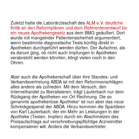
Zuletzt hatte die Laborärzteschaft des
ALM e.V. deutliche
Kritik an den Reformplänen und dem Referentenentwurf für
ein neues Apothekengesetz
aus dem BMG geäußert. Dort
wurde mit mangelnder Patientensicherheit argumentiert,
wenn bestimmte diagnostische Tests künftig direkt in
Apotheken durchgeführt werden dürfen. Der Aufschrei, als
es darum ging, ob nicht auch Impfungen in Apotheken
verabreicht werden könnten, klingt vielen noch in den
Ohren.
Aber auch die Apothekerschaft über ihre Standes- und
Verbandsvertretung ABDA ist mit den Reformvorschlägen
alles andere als zufrieden. Mit dem Versuch, den
Internethandel zu liberalisieren, trägt Lauterbach nur dem
Rückgang der Apotheken vor Ort Rechnung. Die so
genannte apothekerlose Apotheke“ ist nun aber das neue
Schreckgespenst der ABDA. Hinzu kommen die Sparideen
von Karl Lauterbach, der ein Mehr an Leistungen in der
Apotheke (Testen, Impfen) durch ein Abschmelzen des
Preisaufschlags auf verschreibungspflichtige Arzneimittel
kompensieren will. Anders die Verbandsvertreter.