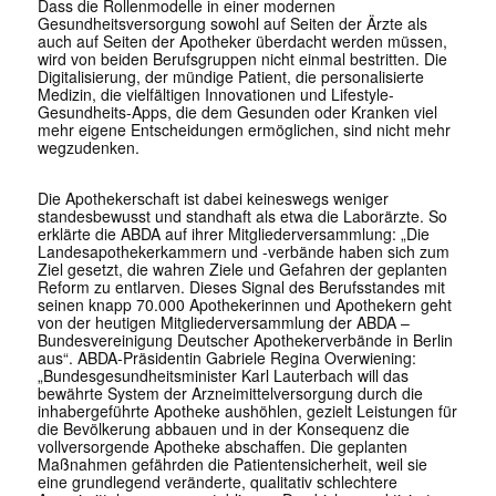
Dass die Rollenmodelle in einer modernen
Gesundheitsversorgung sowohl auf Seiten der Ärzte als
auch auf Seiten der Apotheker überdacht werden müssen,
wird von beiden Berufsgruppen nicht einmal bestritten. Die
Digitalisierung, der mündige Patient, die personalisierte
Medizin, die vielfältigen Innovationen und Lifestyle-
Gesundheits-Apps, die dem Gesunden oder Kranken viel
mehr eigene Entscheidungen ermöglichen, sind nicht mehr
wegzudenken.
Die Apothekerschaft ist dabei keineswegs weniger
standesbewusst und standhaft als etwa die Laborärzte. So
erklärte die ABDA auf ihrer Mitgliederversammlung: „Die
Landesapothekerkammern und -verbände haben sich zum
Ziel gesetzt, die wahren Ziele und Gefahren der geplanten
Reform zu entlarven. Dieses Signal des Berufsstandes mit
seinen knapp 70.000 Apothekerinnen und Apothekern geht
von der heutigen Mitgliederversammlung der ABDA –
Bundesvereinigung Deutscher Apothekerverbände in Berlin
aus“. ABDA-Präsidentin Gabriele Regina Overwiening:
„Bundesgesundheitsminister Karl Lauterbach will das
bewährte System der Arzneimittelversorgung durch die
inhabergeführte Apotheke aushöhlen, gezielt Leistungen für
die Bevölkerung abbauen und in der Konsequenz die
vollversorgende Apotheke abschaffen. Die geplanten
Maßnahmen gefährden die Patientensicherheit, weil sie
eine grundlegend veränderte, qualitativ schlechtere