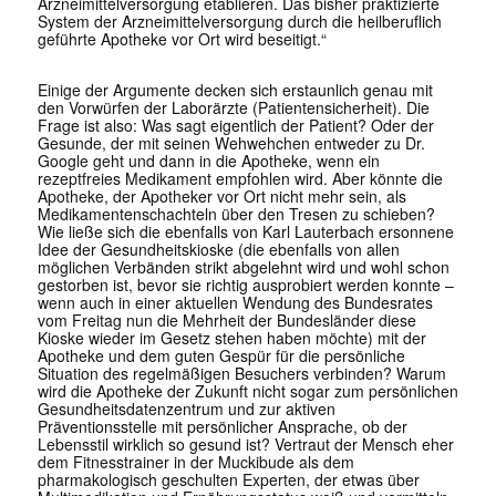
Arzneimittelversorgung etablieren. Das bisher praktizierte
System der Arzneimittelversorgung durch die heilberuflich
geführte Apotheke vor Ort wird beseitigt.“
Einige der Argumente decken sich erstaunlich genau mit
den Vorwürfen der Laborärzte (Patientensicherheit). Die
Frage ist also: Was sagt eigentlich der Patient? Oder der
Gesunde, der mit seinen Wehwehchen entweder zu Dr.
Google geht und dann in die Apotheke, wenn ein
rezeptfreies Medikament empfohlen wird. Aber könnte die
Apotheke, der Apotheker vor Ort nicht mehr sein, als
Medikamentenschachteln über den Tresen zu schieben?
Wie ließe sich die ebenfalls von Karl Lauterbach ersonnene
Idee der Gesundheitskioske (die ebenfalls von allen
möglichen Verbänden strikt abgelehnt wird und wohl schon
gestorben ist, bevor sie richtig ausprobiert werden konnte –
wenn auch in einer aktuellen Wendung des Bundesrates
vom Freitag nun die Mehrheit der Bundesländer diese
Kioske wieder im Gesetz stehen haben möchte) mit der
Apotheke und dem guten Gespür für die persönliche
Situation des regelmäßigen Besuchers verbinden? Warum
wird die Apotheke der Zukunft nicht sogar zum persönlichen
Gesundheitsdatenzentrum und zur aktiven
Präventionsstelle mit persönlicher Ansprache, ob der
Lebensstil wirklich so gesund ist? Vertraut der Mensch eher
dem Fitnesstrainer in der Muckibude als dem
pharmakologisch geschulten Experten, der etwas über