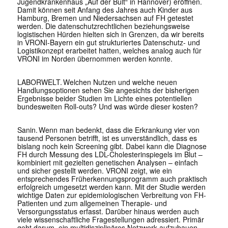
Jugendkrankenhaus „Auf der Bult“ in Hannover) eröffnen.
Damit können seit Anfang des Jahres auch Kinder aus
Hamburg, Bremen und Niedersachsen auf FH getestet
werden. Die datenschutzrechtlichen beziehungsweise
logistischen Hürden hielten sich in Grenzen, da wir bereits
in VRONI-Bayern ein gut strukturiertes Datenschutz- und
Logistikonzept erarbeitet hatten, welches analog auch für
VRONI im Norden übernommen werden konnte.
LABORWELT. Welchen Nutzen und welche neuen
Handlungsoptionen sehen Sie angesichts der bisherigen
Ergebnisse beider Studien im Lichte eines potentiellen
bundesweiten Roll-outs? Und was würde dieser kosten?
Sanin
.
Wenn man bedenkt, dass die Erkrankung vier von
tausend Personen betrifft, ist es unverständlich, dass es
bislang noch kein Screening gibt
.
Dabei kann die Diagnose
FH durch Messung des LDL-Cholesterinspiegels im Blut –
kombiniert mit gezielten genetischen Analysen – einfach
und sicher gestellt werden. VRONI zeigt, wie ein
entsprechendes Früherkennungsprogramm auch praktisch
erfolgreich umgesetzt werden kann. Mit der Studie werden
wichtige Daten zur epidemiologischen Verbreitung von FH-
Patienten und zum allgemeinen Therapie- und
Versorgungsstatus erfasst. Darüber hinaus werden auch
viele wissenschaftliche Fragestellungen adressiert. Primär
geht darum, ein multidisziplinäres Netzwerk aufzubauen,