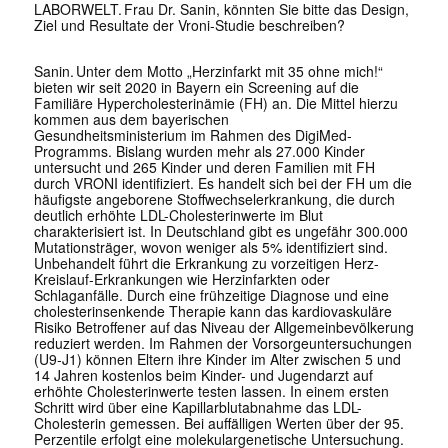
LABORWELT.
Frau Dr. Sanin, könnten Sie bitte das Design,
Ziel und Resultate der Vroni-Studie beschreiben?
Sanin
.
Unter dem Motto „Herzinfarkt mit 35 ohne mich!“
bieten wir seit 2020 in Bayern ein Screening auf die
Familiäre Hypercholesterinämie (FH) an. Die Mittel hierzu
kommen aus dem bayerischen
Gesundheitsministerium im Rahmen des DigiMed-
Programms. Bislang wurden mehr als 27.000 Kinder
untersucht und 265 Kinder und deren Familien mit FH
durch VRONI identifiziert. Es handelt sich bei der FH um die
häufigste angeborene Stoffwechselerkrankung, die durch
deutlich erhöhte LDL-Cholesterinwerte im Blut
charakterisiert ist. In Deutschland gibt es ungefähr 300.000
Mutationsträger, wovon weniger als 5% identifiziert sind.
Unbehandelt führt die Erkrankung zu vorzeitigen Herz-
Kreislauf-Erkrankungen wie Herzinfarkten oder
Schlaganfälle. Durch eine frühzeitige Diagnose und eine
cholesterinsenkende Therapie kann das kardiovaskuläre
Risiko Betroffener auf das Niveau der Allgemeinbevölkerung
reduziert werden. Im Rahmen der Vorsorgeuntersuchungen
(U9-J1) können Eltern ihre Kinder im Alter zwischen 5 und
14 Jahren kostenlos beim Kinder- und Jugendarzt auf
erhöhte Cholesterinwerte testen lassen. In einem ersten
Schritt wird über eine Kapillarblutabnahme das LDL-
Cholesterin gemessen. Bei auffälligen Werten über der 95.
Perzentile erfolgt eine molekulargenetische Untersuchung.