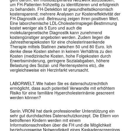
um FH-Patienten frühzeitig zu identifizieren und erfolgreich
zu behandeln. FH-Detektion ist gesundheitsökonomisch
kostensparend; mehrere Analysen zur Kosteneffektivität der
FH-Diagnostik und -Betreuung zeigen ihren positiven Wert.
Eine laborchemische LDL-Cholesterinspiegel-Bestimmung
kostet weniger als 5 Euro und auch die
molekulargenetische Diagnostik kann zunehmend
kostengünstiger angeboten werden. Zudem liegen die
Jahrestherapiekosten für eine cholesterinsenkende
Therapie mittels Statinen zwischen 50 und 80 Euro. Ich
denke diese Kosten stehen in keinem Verhältnis zu den
Kosten (medizinische Kosten, hohe Folgekosten durch
Erwerbsminderung, geringere Sozialabgaben, höhere
Belastung des Sozial- und Rentensystems etc), die
vergleichsweise ein Herzinfarkt verursacht.
LABORWELT. Wie haben Sie es datenschutzrechtlich
ermöglicht, dass auch potentiell Verwandte mit erhöhtem
Risiko für eine familiäre Hypercholesterinämie gescreent
werden können?
Sanin
.
VRONI hat dank professioneller Unterstützung ein
sehr gut durchdachtes Datenschutzkonzept
.
Die Eltern von
betroffenen Kindern werden mit einem
Informationsschreiben über die FH und die Möglichkeit
beziehungsweise Notwendigkeit eines Kaskadenscreenings