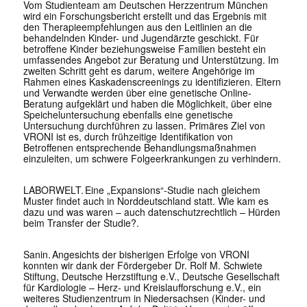
Vom Studienteam am Deutschen Herzzentrum München
wird ein Forschungsbericht erstellt und das Ergebnis mit
den Therapieempfehlungen aus den Leitlinien an die
behandelnden Kinder- und Jugendärzte geschickt. Für
betroffene Kinder beziehungsweise Familien besteht ein
umfassendes Angebot zur Beratung und Unterstützung. Im
zweiten Schritt geht es darum, weitere Angehörige im
Rahmen eines Kaskadenscreenings zu identifizieren. Eltern
und Verwandte werden über eine genetische Online-
Beratung aufgeklärt und haben die Möglichkeit, über eine
Speicheluntersuchung ebenfalls eine genetische
Untersuchung durchführen zu lassen. Primäres Ziel von
VRONI ist es, durch frühzeitige Identifikation von
Betroffenen entsprechende Behandlungsmaßnahmen
einzuleiten, um schwere Folgeerkrankungen zu verhindern.
LABORWELT. Eine „Expansions“-Studie nach gleichem
Muster findet auch in Norddeutschland statt. Wie kam es
dazu und was waren – auch datenschutzrechtlich – Hürden
beim Transfer der Studie?.
Sanin
.
Angesichts der bisherigen Erfolge von VRONI
konnten wir dank der Fördergeber Dr. Rolf M. Schwiete
Stiftung, Deutsche Herzstiftung e.V., Deutsche Gesellschaft
für Kardiologie – Herz- und Kreislaufforschung e.V., ein
weiteres Studienzentrum in Niedersachsen (Kinder- und