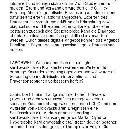
informiert und können sich aktiv im Vroni-Studienzentrum
melden. Eltern und Verwandten wird dort eine Online-
Beratung über die genetische Erkrankung auf einer eigens
dafür zertifizierten Plattform angeboten. Experten des
Deutschen Herzzentrums erklären die Erkrankung sowie
diagnostische und therapeutische Optionen. Über eine
postalisch zugeschickte Speichelprobe kann die Diagnose
ebenfalls molekular-genetisch gestellt oder verworfen
werden. Durch dieses digitale Angebot können das Angebot
Familien in Bayern beziehungsweise in ganz Deutschland
nutzen.
LABORWELT. Welche genetisch mitbedingten
kardiovaskulären Krankheiten wären des Weiteren für
derartige Kaskadenscreenings geeignet und wie würde ein
Screening die medizinischen Interventions- und
Präventionsoptionen verbessern helfen?
Sanin
.
Die FH nimmt aufgrund ihrer hohen Prävalenz
(1:250) und dem wissenschaftlich nachgewiesenen
kausalen Zusammenhang zwischen hohen LDL-C und dem
Auftreten von kardiovaskulären Ereignissen eine
Schlüsselrolle ein
.
Andere genetisch bedingte
kardiovaskuläre Erkrankungen (etwa Marfan-Syndrom,
Hypertrophe Kardiomyopathie etc.) treten deutlich seltener
auf oder haben keine gezielte Therapie zur Folge. Die