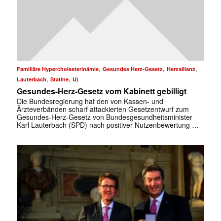
,
,
,
Familiäre Hypercholesterinämie
Gesundes Herz-Gesetz
Herzallianz
,
,
Lauterbach
Statine
U)
Gesundes-Herz-Gesetz vom Kabinett gebilligt
Die Bundesregierung hat den von Kassen- und
Ärzteverbänden
scharf attackierten Gesetzentwurf zum
Gesundes-Herz-Gesetz
von Bundesgesundheitsminister
Karl Lauterbach (SPD) nach positiver Nutzenbewertung …