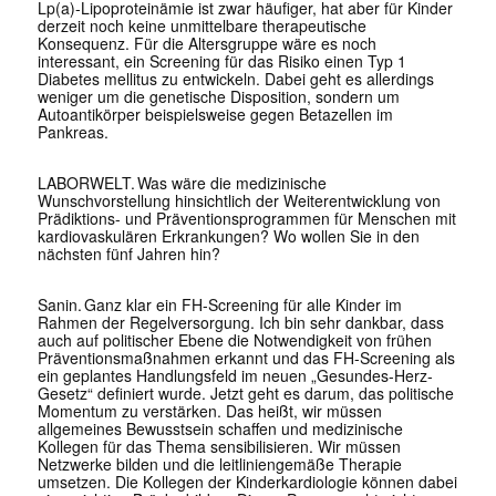
Lp(a)-Lipoproteinämie ist zwar häufiger, hat aber für Kinder
derzeit noch keine unmittelbare therapeutische
Konsequenz. Für die Altersgruppe wäre es noch
interessant, ein Screening für das Risiko einen Typ 1
Diabetes mellitus zu entwickeln. Dabei geht es allerdings
weniger um die genetische Disposition, sondern um
Autoantikörper beispielsweise gegen Betazellen im
Pankreas.
LABORWELT. Was wäre die medizinische
Wunschvorstellung hinsichtlich der Weiterentwicklung von
Prädiktions- und Präventionsprogrammen für Menschen mit
kardiovaskulären Erkrankungen? Wo wollen Sie in den
nächsten fünf Jahren hin?
Sanin
.
Ganz klar ein FH-Screening für alle Kinder im
Rahmen der Regelversorgung. Ich bin sehr dankbar, dass
auch auf politischer Ebene die Notwendigkeit von frühen
Präventionsmaßnahmen erkannt und das FH-Screening als
ein geplantes Handlungsfeld im neuen „Gesundes-Herz-
Gesetz“ definiert wurde
.
Jetzt geht es darum, das politische
Momentum zu verstärken. Das heißt, wir müssen
allgemeines Bewusstsein schaffen und medizinische
Kollegen für das Thema sensibilisieren. Wir müssen
Netzwerke bilden und die leitliniengemäße Therapie
umsetzen. Die Kollegen der Kinderkardiologie können dabei