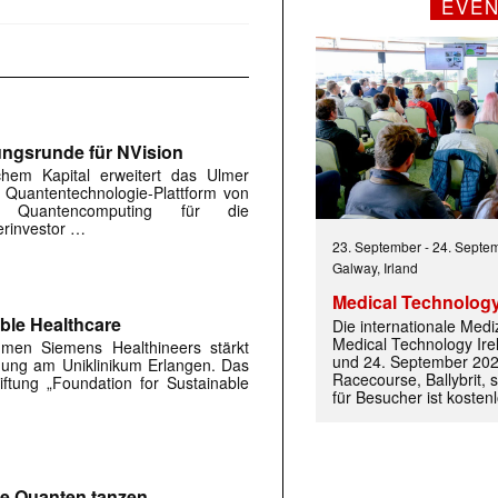
EVE
rungsrunde für NVision
chem Kapital erweitert das Ulmer
Quantentechnologie-Plattform von
 Quantencomputing für die
erinvestor …
23. September
-
24. Septe
Galway, Irland
Medical Technology
ble Healthcare
Die internationale Med
Medical Technology Ire
hmen Siemens Healthineers stärkt
und 24. September 202
hung am Uniklinikum Erlangen. Das
Racecourse, Ballybrit, st
iftung „Foundation for Sustainable
für Besucher ist kosten
ie Quanten tanzen