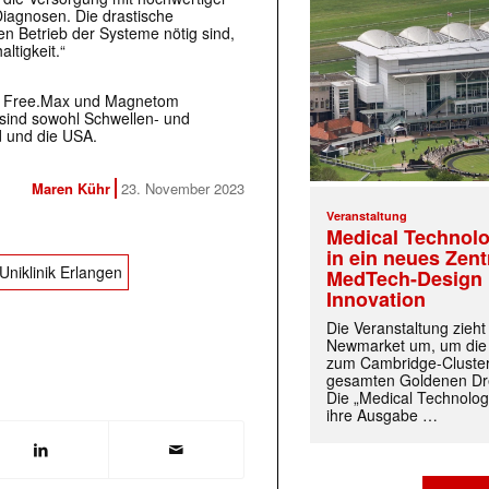
iagnosen. Die drastische
n Betrieb der Systeme nötig sind,
ltigkeit.“
m Free.Max und Magnetom
r sind sowohl Schwellen- und
d und die USA.
Maren Kühr
23. November 2023
Veranstaltung
Medical Technolo
in ein neues Zen
Uniklinik Erlangen
MedTech-Design 
Innovation
Die Veranstaltung zieh
Newmarket um, um die
zum Cambridge-Cluste
gesamten Goldenen Dre
Die „Medical Technolog
ihre Ausgabe …