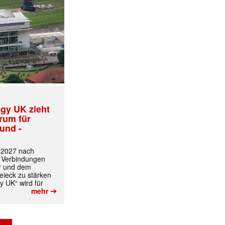
gy UK zieht
trum für
und -
t 2027 nach
 Verbindungen
r und dem
ieck zu stärken
y UK“ wird für
➔
mehr