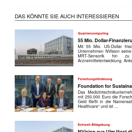
DAS KÖNNTE SIE AUCH INTERESSIEREN
Quantencomputing
55 Mio. Dollar-Finanzie
Mit 55 Mio. US-Dollar fris
Unternehmen NVision seine 
MRT-Sensorik hin zu
Arzneimittelentwicklung. Ank
Forschungsförderung
Foundation for Sustaina
Das Medizintechnikunterne
mit 250.000 Euro die Forsc
Geld fließt in die Namensst
Healthcare“ und ist …
Echtzeit-Bildgebung
NVision aus Ulm lässt d