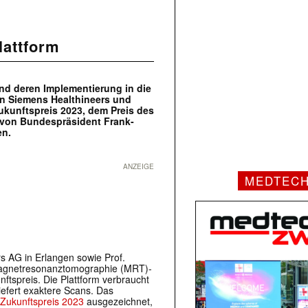
lattform
nd deren Implementierung in die
von Siemens Healthineers und
ukunftspreis 2023, dem Preis des
 von Bundespräsident Frank-
en.
ANZEIGE
MEDTEC
s AG in Erlangen sowie Prof.
 Magnetresonanztomographie (MRT)-
tspreis. Die Plattform verbraucht
iefert exaktere Scans. Das
Zukunftspreis 2023
ausgezeichnet,