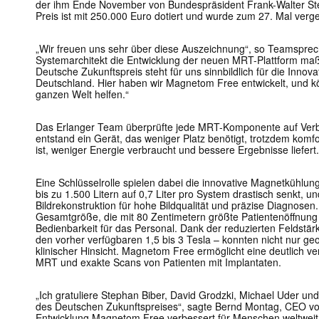
der ihm Ende November von Bundespräsident Frank-Walter Ste
Preis ist mit 250.000 Euro dotiert und wurde zum 27. Mal verg
„Wir freuen uns sehr über diese Auszeichnung“, so Teamsprech
Systemarchitekt die Entwicklung der neuen MRT-Plattform maßg
Deutsche Zukunftspreis steht für uns sinnbildlich für die Innov
Deutschland. Hier haben wir Magnetom Free entwickelt, und 
ganzen Welt helfen.“
Das Erlanger Team überprüfte jede MRT-Komponente auf Ver
entstand ein Gerät, das weniger Platz benötigt, trotzdem komfor
ist, weniger Energie verbraucht und bessere Ergebnisse liefert.
Eine Schlüsselrolle spielen dabei die innovative Magnetkühlun
bis zu 1.500 Litern auf 0,7 Liter pro System drastisch senkt, und
Bildrekonstruktion für hohe Bildqualität und präzise Diagnosen
Gesamtgröße, die mit 80 Zentimetern größte Patientenöffnung
Bedienbarkeit für das Personal. Dank der reduzierten Feldstär
den vorher verfügbaren 1,5 bis 3 Tesla – konnten nicht nur g
klinischer Hinsicht. Magnetom Free ermöglicht eine deutlich 
MRT und exakte Scans von Patienten mit Implantaten.
„Ich gratuliere Stephan Biber, David Grodzki, Michael Uder u
des Deutschen Zukunftspreises“, sagte Bernd Montag, CEO vo
Entwicklung Magnetom Free verbessert für Menschen weltweit 