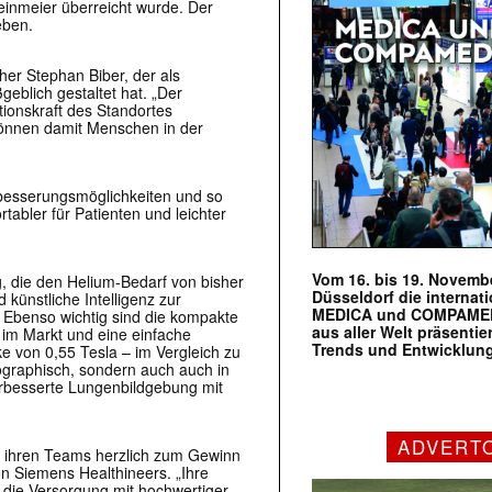
inmeier überreicht wurde. Der
eben.
er Stephan Biber, der als
eblich gestaltet hat. „Der
ationskraft des Standortes
können damit Menschen in der
besserungsmöglichkeiten und so
tabler für Patienten und leichter
Vom 16. bis 19. Novembe
g, die den Helium-Bedarf von bisher
Düsseldorf die internat
 künstliche Intelligenz zur
MEDICA und COMPAMED s
. Ebenso wichtig sind die kompakte
aus aller Welt präsenti
 im Markt und eine einfache
Trends und Entwicklun
ke von 0,55 Tesla – im Vergleich zu
eographisch, sondern auch auch in
verbesserte Lungenbildgebung mit
ADVERT
nd ihren Teams herzlich zum Gewinn
n Siemens Healthineers. „Ihre
die Versorgung mit hochwertiger