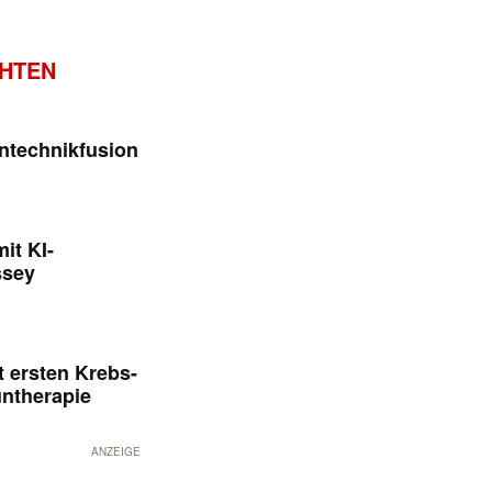
CHTEN
ntechnikfusion
it KI-
ssey
 ersten Krebs-
untherapie
ANZEIGE