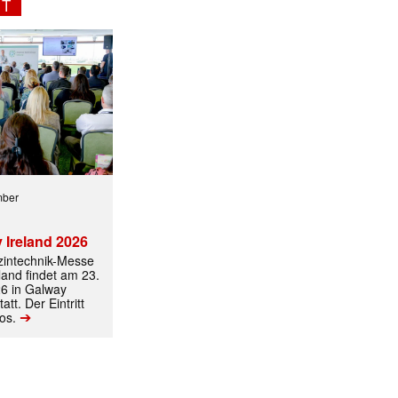
NT
✕
mber
 Ireland 2026
izintechnik-Messe
land findet am 23.
6 in Galway
att. Der Eintritt
➔
los.