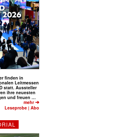
r finden in
ionalen Leitmessen
tatt. Aussteller
eren ihre neuesten
gen und freuen …
➔
mehr
Leseprobe
Abo
|
ORIAL