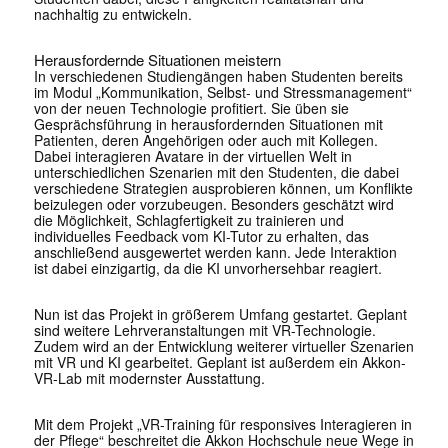
nachhaltig zu entwickeln.
Herausfordernde Situationen meistern
In verschiedenen Studiengängen haben Studenten bereits
im Modul „Kommunikation, Selbst- und Stressmanagement“
von der neuen Technologie profitiert. Sie üben sie
Gesprächsführung in herausfordernden Situationen mit
Patienten, deren Angehörigen oder auch mit Kollegen.
Dabei interagieren Avatare in der virtuellen Welt in
unterschiedlichen Szenarien mit den Studenten, die dabei
verschiedene Strategien ausprobieren können, um Konflikte
beizulegen oder vorzubeugen. Besonders geschätzt wird
die Möglichkeit, Schlagfertigkeit zu trainieren und
individuelles Feedback vom KI-Tutor zu erhalten, das
anschließend ausgewertet werden kann. Jede Interaktion
ist dabei einzigartig, da die KI unvorhersehbar reagiert.
Nun ist das Projekt in größerem Umfang gestartet. Geplant
sind weitere Lehrveranstaltungen mit VR-Technologie.
Zudem wird an der Entwicklung weiterer virtueller Szenarien
mit VR und KI gearbeitet. Geplant ist außerdem ein Akkon-
VR-Lab mit modernster Ausstattung.
Mit dem Projekt „VR-Training für responsives Interagieren in
der Pflege“ beschreitet die Akkon Hochschule neue Wege in