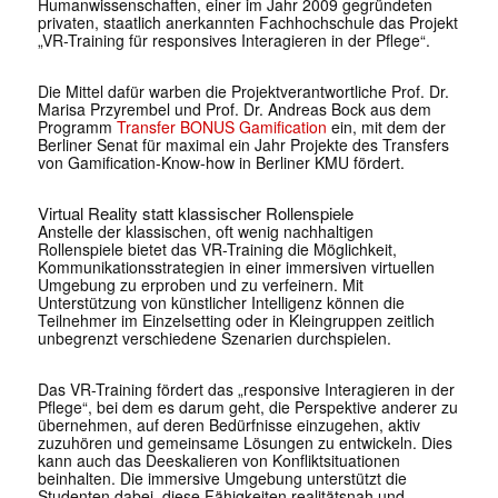
Humanwissenschaften, einer im Jahr 2009 gegründeten
privaten, staatlich anerkannten Fachhochschule das Projekt
„VR-Training für responsives Interagieren in der Pflege“.
Die Mittel dafür warben die Projektverantwortliche Prof. Dr.
Marisa Przyrembel und Prof. Dr. Andreas Bock aus dem
Programm
Transfer BONUS Gamification
ein, mit dem der
Berliner Senat für maximal ein Jahr Projekte des Transfers
von Gamification-Know-how in Berliner KMU fördert.
Virtual Reality statt klassischer Rollenspiele
Anstelle der klassischen, oft wenig nachhaltigen
Rollenspiele bietet das VR-Training die Möglichkeit,
Kommunikationsstrategien in einer immersiven virtuellen
Umgebung zu erproben und zu verfeinern. Mit
Unterstützung von künstlicher Intelligenz können die
Teilnehmer im Einzelsetting oder in Kleingruppen zeitlich
unbegrenzt verschiedene Szenarien durchspielen.
Das VR-Training fördert das „responsive Interagieren in der
Pflege“, bei dem es darum geht, die Perspektive anderer zu
übernehmen, auf deren Bedürfnisse einzugehen, aktiv
zuzuhören und gemeinsame Lösungen zu entwickeln. Dies
kann auch das Deeskalieren von Konfliktsituationen
beinhalten. Die immersive Umgebung unterstützt die
Studenten dabei, diese Fähigkeiten realitätsnah und