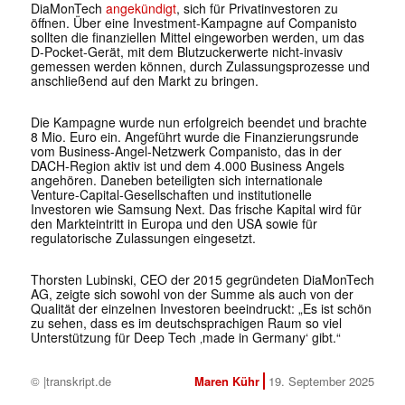
DiaMonTech
angekündigt
, sich für Privatinvestoren zu
öffnen. Über eine Investment-Kampagne auf Companisto
sollten die finanziellen Mittel eingeworben werden, um das
D-Pocket-Gerät, mit dem Blutzuckerwerte nicht-invasiv
gemessen werden können, durch Zulassungsprozesse und
anschließend auf den Markt zu bringen.
Die Kampagne wurde nun erfolgreich beendet und brachte
8 Mio. Euro ein. Angeführt wurde die Finanzierungsrunde
vom Business-Angel-Netzwerk Companisto, das in der
DACH-Region aktiv ist und dem 4.000 Business Angels
angehören. Daneben beteiligten sich internationale
Venture-Capital-Gesellschaften und institutionelle
Investoren wie Samsung Next. Das frische Kapital wird für
den Markteintritt in Europa und den USA sowie für
regulatorische Zulassungen eingesetzt.
Thorsten Lubinski, CEO der 2015 gegründeten DiaMonTech
AG, zeigte sich sowohl von der Summe als auch von der
Qualität der einzelnen Investoren beeindruckt: „Es ist schön
zu sehen, dass es im deutschsprachigen Raum so viel
Unterstützung für Deep Tech ‚made in Germany‘ gibt.“
© |transkript.de
Maren Kühr
19. September 2025