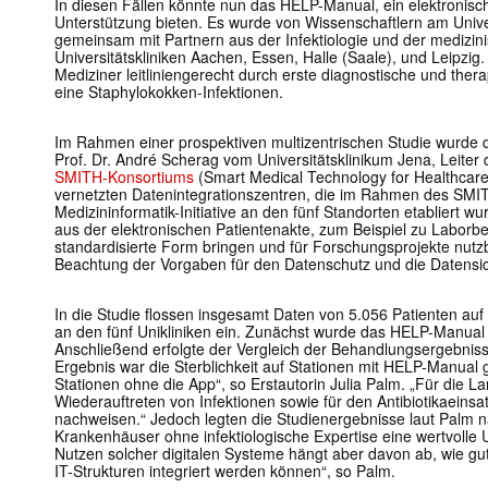
In diesen Fällen könnte nun das HELP-Manual, ein elektronis
Unterstützung bieten. Es wurde von Wissenschaftlern am Univer
gemeinsam mit Partnern aus der Infektiologie und der medizin
Universitätskliniken Aachen, Essen, Halle (Saale), und Leipzig
Mediziner leitliniengerecht durch erste diagnostische und thera
eine Staphylokokken-Infektionen.
Im Rahmen einer prospektiven multizentrischen Studie wurde di
Prof. Dr. André Scherag vom Universitätsklinikum Jena, Leiter
SMITH-Konsortiums
(Smart Medical Technology for Healthcare),
vernetzten Datenintegrationszentren, die im Rahmen des SMI
Medizininformatik-Initiative an den fünf Standorten etabliert 
aus der elektronischen Patientenakte, zum Beispiel zu Laborb
standardisierte Form bringen und für Forschungsprojekte nut
Beachtung der Vorgaben für den Datenschutz und die Datensic
In die Studie flossen insgesamt Daten von 5.056 Patienten auf
an den fünf Unikliniken ein. Zunächst wurde das HELP-Manual 
Anschließend erfolgte der Vergleich der Behandlungsergebnis
Ergebnis war die Sterblichkeit auf Stationen mit HELP-Manual g
Stationen ohne die App“, so Erstautorin Julia Palm. „Für die La
Wiederauftreten von Infektionen sowie für den Antibiotikaeinsat
nachweisen.“ Jedoch legten die Studienergebnisse laut Palm na
Krankenhäuser ohne infektiologische Expertise eine wertvolle 
Nutzen solcher digitalen Systeme hängt aber davon ab, wie gu
IT-Strukturen integriert werden können“, so Palm.