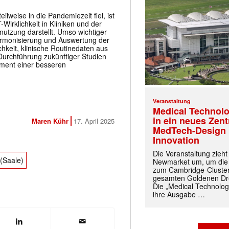
ilweise in die Pandemiezeit fiel, ist
irklichkeit in Kliniken und der
nnutzung darstellt. Umso wichtiger
Harmonisierung und Auswertung der
chkeit, klinische Routinedaten aus
Durchführung zukünftiger Studien
ament einer besseren
Veranstaltung
Medical Technolo
in ein neues Zen
Maren Kühr
17. April 2025
MedTech-Design 
Innovation
Die Veranstaltung zieh
 (Saale)
Newmarket um, um die
zum Cambridge-Cluste
gesamten Goldenen Dre
Die „Medical Technolog
ihre Ausgabe …