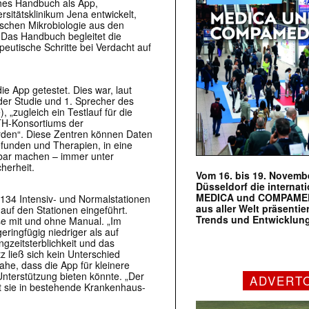
ches Handbuch als App,
sitätsklinikum Jena entwickelt,
ischen Mikrobiologie aus den
. Das Handbuch begleitet die
peutische Schritte bei Verdacht auf
e App getestet. Dies war, laut
 der Studie und 1. Sprecher des
 „zugleich ein Testlauf für die
TH-Konsortiums der
wurden“. Diese Zentren können Daten
efunden und Therapien, in eine
zbar machen – immer unter
herheit.
Vom 16. bis 19. Novembe
Düsseldorf die internat
MEDICA und COMPAMED s
 134 Intensiv- und Normalstationen
aus aller Welt präsenti
auf den Stationen eingeführt.
Trends und Entwicklun
se mit und ohne Manual. „Im
eringfügig niedriger als auf
ngzeitsterblichkeit und das
z ließ sich kein Unterschied
he, dass die App für kleinere
Unterstützung bieten könnte. „Der
ADVERT
t sie in bestehende Krankenhaus-