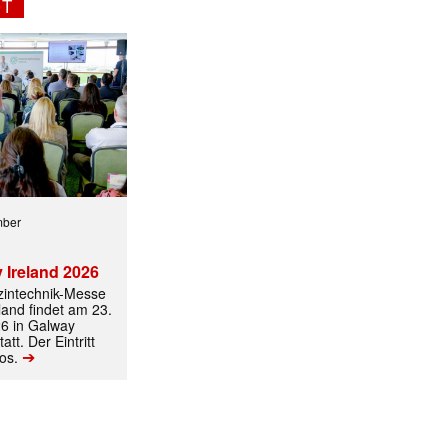
NT
mber
 Ireland 2026
izintechnik-Messe
land findet am 23.
6 in Galway
att. Der Eintritt
➔
los.