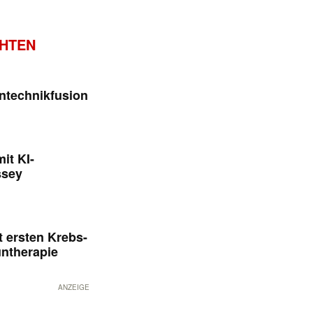
CHTEN
ntechnikfusion
it KI-
ssey
 ersten Krebs-
untherapie
ANZEIGE