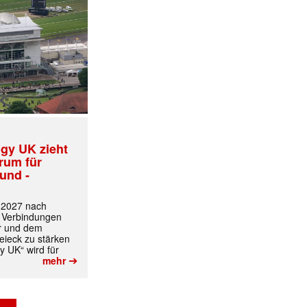
gy UK zieht
trum für
und -
t 2027 nach
 Verbindungen
r und dem
ieck zu stärken
✕
y UK“ wird für
➔
mehr