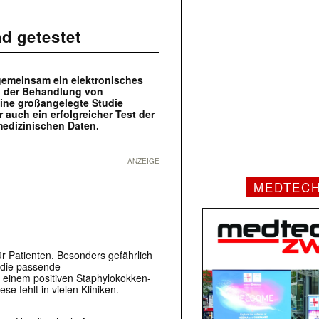
nd getestet
gemeinsam ein elektronisches
ei der Behandlung von
Eine großangelegte Studie
 auch ein erfolgreicher Test der
medizinischen Daten.
ANZEIGE
MEDTEC
ür Patienten. Besonders gefährlich
die passende
i einem positiven Staphylokokken-
se fehlt in vielen Kliniken.