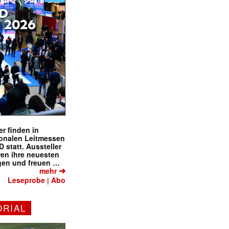
r finden in
ionalen Leitmessen
tatt. Aussteller
eren ihre neuesten
gen und freuen …
➔
mehr
Leseprobe
Abo
|
ORIAL