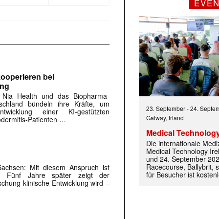
EVE
ooperieren bei
ung
 Nia Health und das Biopharma-
chland bündeln ihre Kräfte, um
23. September
-
24. Septe
twicklung einer KI-gestützten
Galway, Irland
dermitis-Patienten …
Medical Technology
Die internationale Med
Medical Technology Ire
und 24. September 202
Racecourse, Ballybrit, st
achsen: Mit ­diesem Anspruch ist
für Besucher ist kosten
t. Fünf Jahre später zeigt der
schung klinische Entwicklung wird –