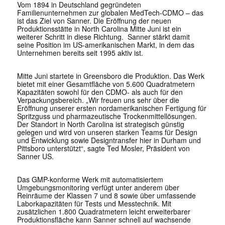
Vom 1894 in Deutschland gegründeten
Familienunternehmen zur globalen MedTech-CDMO – das
ist das Ziel von Sanner. Die Eröffnung der neuen
Produktionsstätte in North Carolina Mitte Juni ist ein
weiterer Schritt in diese Richtung. Sanner stärkt damit
seine Position im US-amerikanischen Markt, in dem das
Unternehmen bereits seit 1995 aktiv ist.
Mitte Juni startete in Greensboro die Produktion. Das Werk
bietet mit einer Gesamtfläche von 5.600 Quadratmetern
Kapazitäten sowohl für den CDMO- als auch für den
Verpackungsbereich. „Wir freuen uns sehr über die
Eröffnung unserer ersten nordamerikanischen Fertigung für
Spritzguss und pharmazeutische Trockenmittellösungen.
Der Standort in North Carolina ist strategisch günstig
gelegen und wird von unseren starken Teams für Design
und Entwicklung sowie Designtransfer hier in Durham und
Pittsboro unterstützt“, sagte Ted Mosler, Präsident von
Sanner US.
Das GMP-konforme Werk mit automatisiertem
Umgebungsmonitoring verfügt unter anderem über
Reinräume der Klassen 7 und 8 sowie über umfassende
Laborkapazitäten für Tests und Messtechnik. Mit
zusätzlichen 1.800 Quadratmetern leicht erweiterbarer
Produktionsfläche kann Sanner schnell auf wachsende