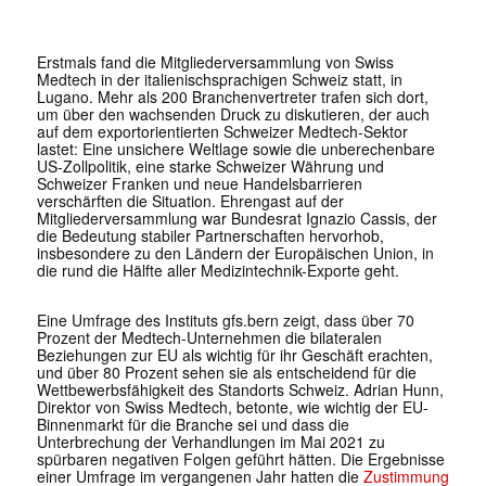
Erstmals fand die Mitgliederversammlung von Swiss
Medtech in der italienischsprachigen Schweiz statt, in
Lugano. Mehr als 200 Branchenvertreter trafen sich dort,
um über den wachsenden Druck zu diskutieren, der auch
auf dem exportorientierten Schweizer Medtech-Sektor
lastet: Eine unsichere Weltlage sowie die unberechenbare
US-Zollpolitik, eine starke Schweizer Währung und
Schweizer Franken und neue Handelsbarrieren
verschärften die Situation. Ehrengast auf der
Mitgliederversammlung war Bundesrat Ignazio Cassis, der
die Bedeutung stabiler Partnerschaften hervorhob,
insbesondere zu den Ländern der Europäischen Union, in
die rund die Hälfte aller Medizintechnik-Exporte geht.
Eine Umfrage des Instituts gfs.bern zeigt, dass über 70
Prozent der Medtech-Unternehmen die bilateralen
Beziehungen zur EU als wichtig für ihr Geschäft erachten,
und über 80 Prozent sehen sie als entscheidend für die
Wettbewerbsfähigkeit des Standorts Schweiz. Adrian Hunn,
Direktor von Swiss Medtech, betonte, wie wichtig der EU-
Binnenmarkt für die Branche sei und dass die
Unterbrechung der Verhandlungen im Mai 2021 zu
spürbaren negativen Folgen geführt hätten. Die Ergebnisse
einer Umfrage im vergangenen Jahr hatten die
Zustimmung