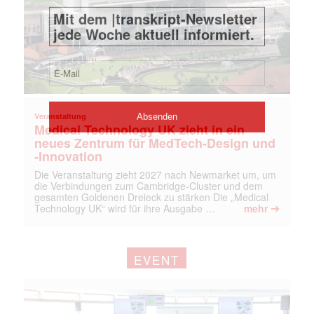
Veranstaltung
Medical Technology UK zieht in ein
neues Zentrum für MedTech-Design und
-Innovation
Die Veranstaltung zieht 2027 nach Newmarket um, um
die Verbindungen zum Cambridge-Cluster und dem
gesamten Goldenen Dreieck zu stärken Die „Medical
➔
Technology UK“ wird für ihre Ausgabe …
mehr
EVENT