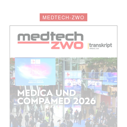
MEDTECH-ZWO
Mit dem |transkript-Newsletter
jede Woche aktuell informiert.
E-
Mail
(erforderlich)