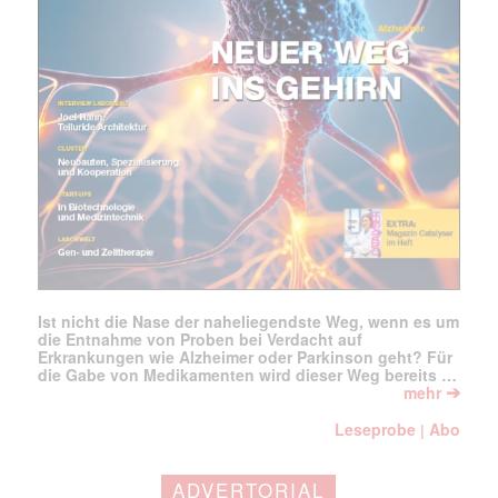
jede Woche aktuell informiert.
E-
Mail
(erforderlich)
Ist nicht die Nase der naheliegendste Weg, wenn es um
die Entnahme von Proben bei Verdacht auf
Erkrankungen wie Alzheimer oder Parkinson geht? Für
die Gabe von Medikamenten wird dieser Weg bereits …
➔
mehr
Leseprobe
Abo
|
ADVERTORIAL