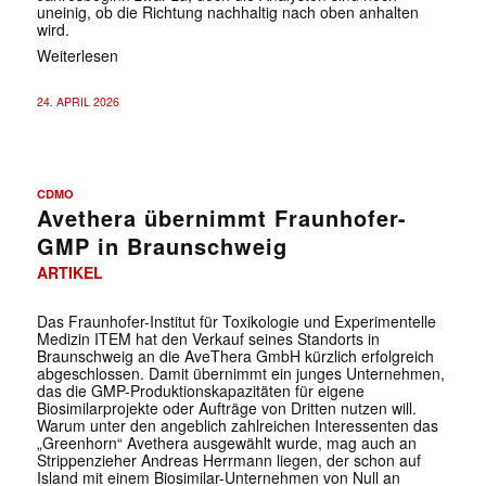
uneinig, ob die Richtung nachhaltig nach oben anhalten
wird.
Weiterlesen
24. APRIL 2026
CDMO
Avethera übernimmt Fraunhofer-
GMP in Braunschweig
ARTIKEL
Das Fraunhofer-Institut für Toxikologie und Experimentelle
Medizin ITEM hat den Verkauf seines Standorts in
Braunschweig an die AveThera GmbH kürzlich erfolgreich
abgeschlossen. Damit übernimmt ein junges Unternehmen,
das die GMP-Produktionskapazitäten für eigene
Biosimilarprojekte oder Aufträge von Dritten nutzen will.
Warum unter den angeblich zahlreichen Interessenten das
„Greenhorn“ Avethera ausgewählt wurde, mag auch an
Strippenzieher Andreas Herrmann liegen, der schon auf
Island mit einem Biosimilar-Unternehmen von Null an