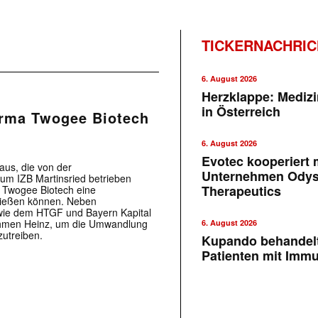
TICKERNACHRI
6. August 2026
Herzklappe: Medizi
in Österreich
irma Twogee Biotech
6. August 2026
Evotec kooperiert m
us, die von der
Unternehmen Ody
um IZB Martinsried betrieben
Therapeutics
 Twogee Biotech eine
ließen können. Neben
 wie dem HTGF und Bayern Kapital
nehmen Heinz, um die Umwandlung
6. August 2026
utreiben.
Kupando behandelt
Patienten mit Imm