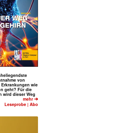
naheliegendste
ntnahme von
f Erkrankungen wie
on geht? Für die
 wird dieser Weg
➔
mehr
Leseprobe
Abo
|