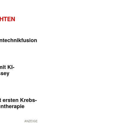
CHTEN
ntechnikfusion
it KI-
ssey
 ersten Krebs-
untherapie
ANZEIGE