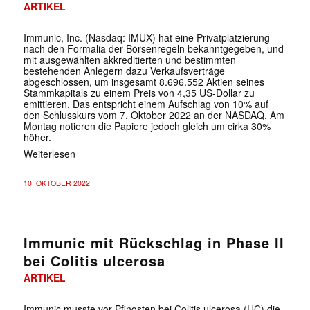
ARTIKEL
Immunic, Inc. (Nasdaq: IMUX) hat eine Privatplatzierung
nach den Formalia der Börsenregeln bekanntgegeben, und
mit ausgewählten akkreditierten und bestimmten
bestehenden Anlegern dazu Verkaufsverträge
abgeschlossen, um insgesamt 8.696.552 Aktien seines
Stammkapitals zu einem Preis von 4,35 US-Dollar zu
emittieren. Das entspricht einem Aufschlag von 10% auf
den Schlusskurs vom 7. Oktober 2022 an der NASDAQ. Am
Montag notieren die Papiere jedoch gleich um cirka 30%
höher.
Weiterlesen
10. OKTOBER 2022
Immunic mit Rückschlag in Phase II
bei Colitis ulcerosa
ARTIKEL
Immunic musste vor Pfingsten bei Colitis ulcerosa (UC) die