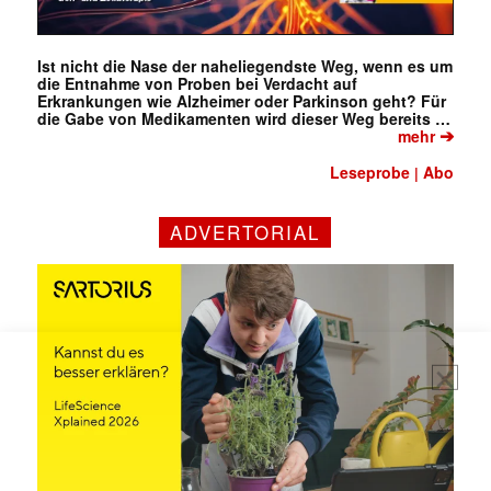
Ist nicht die Nase der naheliegendste Weg, wenn es um
die Entnahme von Proben bei Verdacht auf
Erkrankungen wie Alzheimer oder Parkinson geht? Für
die Gabe von Medikamenten wird dieser Weg bereits …
➔
mehr
Leseprobe
Abo
|
ADVERTORIAL
Mit dem |transkript-Newsletter
jede Woche aktuell informiert.
E-
Mail
(erforderlich)