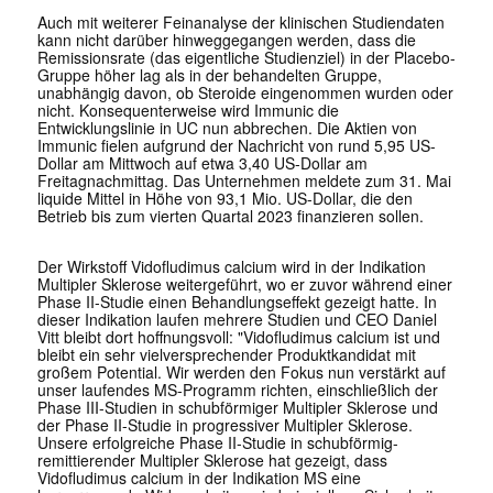
Auch mit weiterer Feinanalyse der klinischen Studiendaten
kann nicht darüber hinweggegangen werden, dass die
Remissionsrate (das eigentliche Studienziel) in der Placebo-
Gruppe höher lag als in der behandelten Gruppe,
unabhängig davon, ob Steroide eingenommen wurden oder
nicht. Konsequenterweise wird Immunic die
Entwicklungslinie in UC nun abbrechen. Die Aktien von
Immunic fielen aufgrund der Nachricht von rund 5,95 US-
Dollar am Mittwoch auf etwa 3,40 US-Dollar am
Freitagnachmittag. Das Unternehmen meldete zum 31. Mai
liquide Mittel in Höhe von 93,1 Mio. US-Dollar, die den
Betrieb bis zum vierten Quartal 2023 finanzieren sollen.
Der Wirkstoff Vidofludimus calcium wird in der Indikation
Multipler Sklerose weitergeführt, wo er zuvor während einer
Phase II-Studie einen Behandlungseffekt gezeigt hatte. In
dieser Indikation laufen mehrere Studien und CEO Daniel
Vitt bleibt dort hoffnungsvoll: "Vidofludimus calcium ist und
bleibt ein sehr vielversprechender Produktkandidat mit
großem Potential. Wir werden den Fokus nun verstärkt auf
unser laufendes MS-Programm richten, einschließlich der
Phase III-Studien in schubförmiger Multipler Sklerose und
der Phase II-Studie in progressiver Multipler Sklerose.
Unsere erfolgreiche Phase II-Studie in schubförmig-
remittierender Multipler Sklerose hat gezeigt, dass
Vidofludimus calcium in der Indikation MS eine