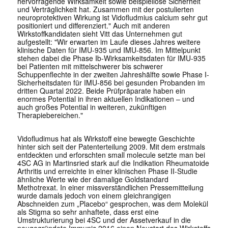
hervorragende Wirksamkeit sowie beispiellose Sicherheit
und Verträglichkeit hat. Zusammen mit der postulierten
neuroprotektiven Wirkung ist Vidofludmius calcium sehr gut
positioniert und differenziert." Auch mit anderen
Wirkstoffkandidaten sieht Vitt das Unternehmen gut
aufgestellt: "Wir erwarten im Laufe dieses Jahres weitere
klinische Daten für IMU-935 und IMU-856. Im Mittelpunkt
stehen dabei die Phase Ib-Wirksamkeitsdaten für IMU-935
bei Patienten mit mittelschwerer bis schwerer
Schuppenflechte in der zweiten Jahreshälfte sowie Phase I-
Sicherheitsdaten für IMU-856 bei gesunden Probanden im
dritten Quartal 2022. Beide Prüfpräparate haben ein
enormes Potential in ihren aktuellen Indikationen – und
auch großes Potential in weiteren, zukünftigen
Therapiebereichen."
Vidofludimus hat als Wirkstoff eine bewegte Geschichte
hinter sich seit der Patenterteilung 2009. Mit dem erstmals
entdeckten und erforschten small molecule setzte man bei
4SC AG in Martinsried stark auf die Indikation Rheumatoide
Arthritis und erreichte in einer klinischen Phase II-Studie
ähnliche Werte wie der damalige Goldstandard
Methotrexat. In einer missverständlichen Pressemitteilung
wurde damals jedoch von einem gleichrangigen
Abschneiden zum „Placebo“ gesprochen, was dem Molekül
als Stigma so sehr anhaftete, dass erst eine
Umstrukturierung bei 4SC und der Assetverkauf in die