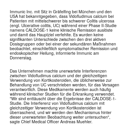
Immunic Inc. mit Sitz in Gräfelfing bei München und den
USA hat bekanntgegeben, dass Vidofludimus calcium bei
Patienten mit mittelschwerer bis schwerer Colitis ulcerosa
(engl. Ulcerative colitis, UC) während einer Phase II-Studie
namens CALDOSE-1 keine klinische Remission auslöste
und damit das Hauptziel verfehlte. Es wurden keine
signifikanten Unterschiede zwischen den drei aktiven
Dosisgruppen oder bei einer der sekundären Maßnahmen
beobachtet, einschließlich symptomatischer Remission und
endoskopischer Heilung, informierte Immunic am
Donnerstag.
Das Unternehmen machte unerwartete Interferenzen
zwischen Vidofludimus calcium und der gleichzeitigen
Verwendung von Kortikosteroiden, die üblicherweise zur
Behandlung von UC verschrieben werden, für das Versagen
verantwortlich. Diese Medikamente werden auch häufig
während klinischer Studien für die Erkrankung verwendet.
"Wir sind enttäuscht über die Ergebnisse der CALDOSE-1-
Studie. Die Interferenz von Vidofludimus calcium mit
gleichzeitiger Verwendung von Kortikosteroiden ist
überraschend, und wir werden den Mechanismus hinter
dieser unerwarteten Beobachtung weiter untersuchen",
sagte Chief Medical Officer Andreas Muehler.