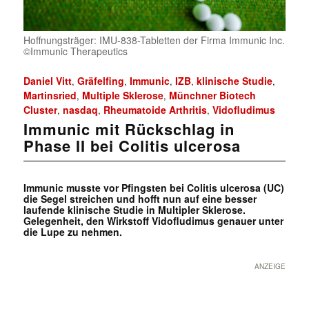
Hoffnungsträger: IMU-838-Tabletten der Firma Immunic Inc.
©Immunic Therapeutics
Daniel Vitt
Gräfelfing
Immunic
IZB
klinische Studie
,
,
,
,
,
Martinsried
Multiple Sklerose
Münchner Biotech
,
,
Cluster
nasdaq
Rheumatoide Arthritis
Vidofludimus
,
,
,
Immunic mit Rückschlag in
Phase II bei Colitis ulcerosa
Immunic musste vor Pfingsten bei Colitis ulcerosa (UC)
die Segel streichen und hofft nun auf eine besser
laufende klinische Studie in Multipler Sklerose.
Gelegenheit, den Wirkstoff Vidofludimus genauer unter
die Lupe zu nehmen.
ANZEIGE