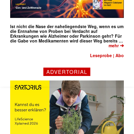
Ist nicht die Nase der naheliegendste Weg, wenn es um
die Entnahme von Proben bei Verdacht auf
Erkrankungen wie Alzheimer oder Parkinson geht? Für
die Gabe von Medikamenten wird dieser Weg bereits …
➔
mehr
Leseprobe
Abo
|
Mit dem |transkript-Newsletter
ADVERTORIAL
jede Woche aktuell informiert.
E-
Mail
(erforderlich)