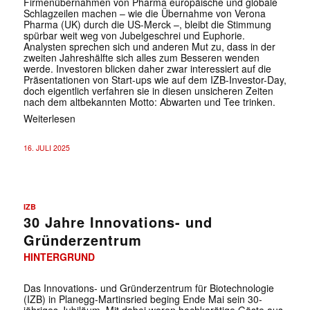
Firmenübernahmen von Pharma europäische und globale
Schlagzeilen machen – wie die Übernahme von Verona
Pharma (UK) durch die US-Merck –, bleibt die Stimmung
spürbar weit weg von Jubelgeschrei und Euphorie.
Analysten sprechen sich und anderen Mut zu, dass in der
zweiten Jahreshälfte sich alles zum Besseren wenden
werde. Investoren blicken daher zwar interessiert auf die
Präsentationen von Start-ups wie auf dem IZB-Investor-Day,
doch eigentlich verfahren sie in diesen unsicheren Zeiten
nach dem altbekannten Motto: Abwarten und Tee trinken.
Weiterlesen
16. JULI 2025
IZB
30 Jahre Innovations- und
Gründerzentrum
HINTERGRUND
Das Innovations- und Gründerzentrum für Biotechnologie
(IZB) in Planegg-Martinsried beging Ende Mai sein 30-
jähriges Jubiläum. Mit dabei waren hochkarätige Gäste aus