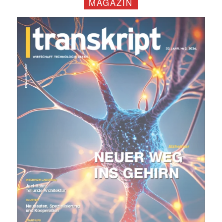
MAGAZIN
Mit dem |transkript-Newsletter
jede Woche aktuell informiert.
E-
Mail
(erforderlich)