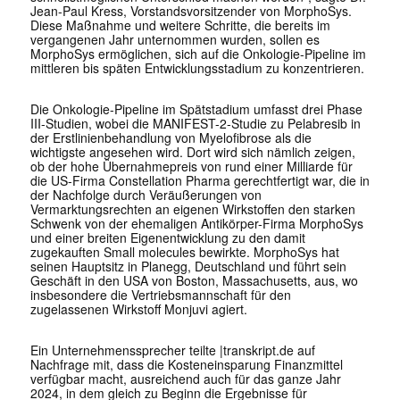
Jean-Paul Kress, Vorstandsvorsitzender von MorphoSys.
Diese Maßnahme und weitere Schritte, die bereits im
vergangenen Jahr unternommen wurden, sollen es
MorphoSys ermöglichen, sich auf die Onkologie-Pipeline im
mittleren bis späten Entwicklungsstadium zu konzentrieren.
Die Onkologie-Pipeline im Spätstadium umfasst drei Phase
III-Studien, wobei die MANIFEST-2-Studie zu Pelabresib in
der Erstlinienbehandlung von Myelofibrose als die
wichtigste angesehen wird. Dort wird sich nämlich zeigen,
ob der hohe Übernahmepreis von rund einer Milliarde für
die US-Firma Constellation Pharma gerechtfertigt war, die in
der Nachfolge durch Veräußerungen von
Vermarktungsrechten an eigenen Wirkstoffen den starken
Schwenk von der ehemaligen Antikörper-Firma MorphoSys
und einer breiten Eigenentwicklung zu den damit
zugekauften Small molecules bewirkte. MorphoSys hat
seinen Hauptsitz in Planegg, Deutschland und führt sein
Geschäft in den USA von Boston, Massachusetts, aus, wo
insbesondere die Vertriebsmannschaft für den
zugelassenen Wirkstoff Monjuvi agiert.
Ein Unternehmenssprecher teilte
|transkript.de
auf
Nachfrage mit, dass die Kosteneinsparung Finanzmittel
verfügbar macht, ausreichend auch für das ganze Jahr
2024, in dem gleich zu Beginn die Ergebnisse für