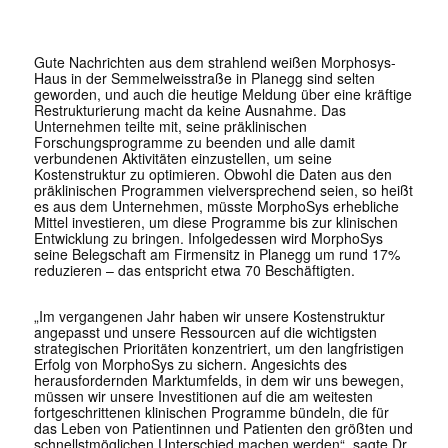
Gute Nachrichten aus dem strahlend weißen Morphosys-
Haus in der Semmelweisstraße in Planegg sind selten
geworden, und auch die heutige Meldung über eine kräftige
Restrukturierung macht da keine Ausnahme. Das
Unternehmen teilte mit, seine präklinischen
Forschungsprogramme zu beenden und alle damit
verbundenen Aktivitäten einzustellen, um seine
Kostenstruktur zu optimieren. Obwohl die Daten aus den
präklinischen Programmen vielversprechend seien, so heißt
es aus dem Unternehmen, müsste MorphoSys erhebliche
Mittel investieren, um diese Programme bis zur klinischen
Entwicklung zu bringen. Infolgedessen wird MorphoSys
seine Belegschaft am Firmensitz in Planegg um rund 17%
reduzieren – das entspricht etwa 70 Beschäftigten.
„Im vergangenen Jahr haben wir unsere Kostenstruktur
angepasst und unsere Ressourcen auf die wichtigsten
strategischen Prioritäten konzentriert, um den langfristigen
Erfolg von MorphoSys zu sichern. Angesichts des
herausfordernden Marktumfelds, in dem wir uns bewegen,
müssen wir unsere Investitionen auf die am weitesten
fortgeschrittenen klinischen Programme bündeln, die für
das Leben von Patientinnen und Patienten den größten und
schnellstmöglichen Unterschied machen werden“, sagte Dr.