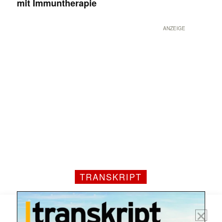
mit Immuntherapie
ANZEIGE
Mit dem |transkript-Newsletter
jede Woche aktuell informiert.
E-
Mail
(erforderlich)
TRANSKRIPT