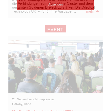
die Verbindungen zum Cambridge-Cluster und dem
gesamten Goldenen Dreieck zu stärken Die „Medical
➔
Technology UK“ wird für ihre Ausgabe …
mehr
EVENT
23. September
-
24. September
Galway, Irland