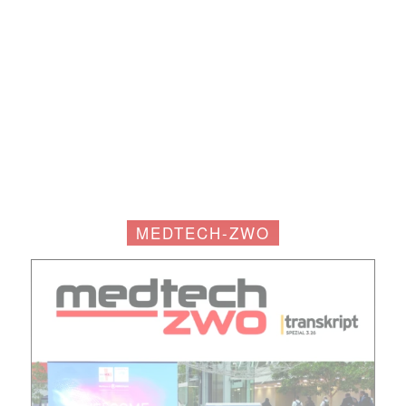
MEDTECH-ZWO
Mit dem |transkript-Newsletter
jede Woche aktuell informiert.
E-
Mail
(erforderlich)