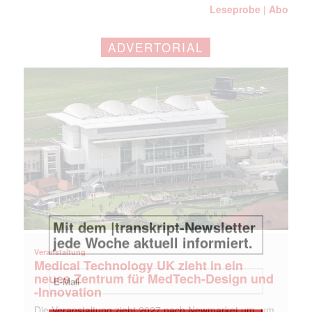
Leseprobe
Abo
|
ADVERTORIAL
Veranstaltung
Medical Technology UK zieht in ein
neues Zentrum für MedTech-Design und
-Innovation
Die Veranstaltung zieht 2027 nach Newmarket um, um