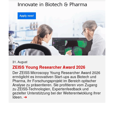
31. August
Mit dem |transkript-Newsletter
ZEISS Young Researcher Award 2026
jede Woche aktuell informiert.
Der ZEISS Microscopy Young Researcher Award 2026
ermöglicht es innovativen Start-ups aus Biotech und
Pharma, ihr Forschungsprojekt im Bereich optischer
E-
Analyse zu präsentieren. Sie profitieren vom Zugang
Mail
zu ZEISS-Technologien, Expertenfeedback und
(erforderlich)
gezielter Unterstützung bei der Weiterentwicklung ihrer
➔
Ideen.