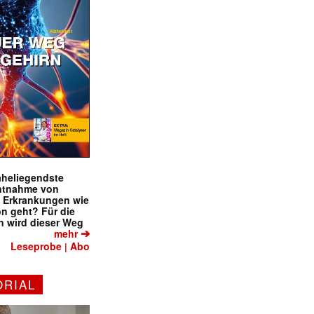
naheliegendste
ntnahme von
f Erkrankungen wie
on geht? Für die
 wird dieser Weg
➔
mehr
Leseprobe
Abo
|
ORIAL