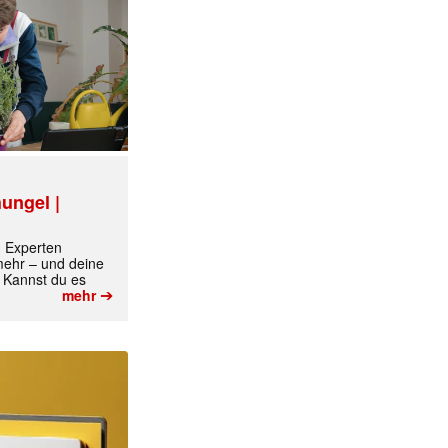
ungel |
m Experten
 mehr – und deine
 Kannst du es
➔
mehr
✕