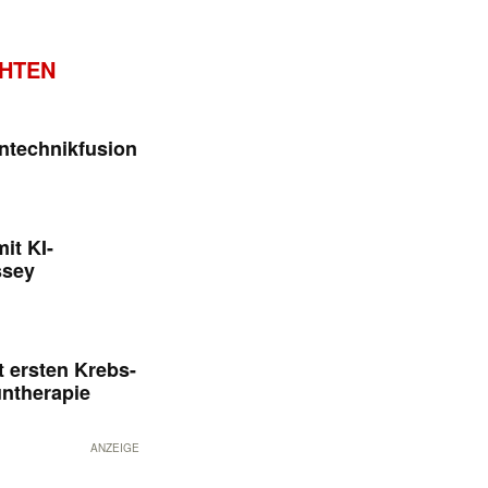
CHTEN
ntechnikfusion
it KI-
ssey
 ersten Krebs-
untherapie
ANZEIGE