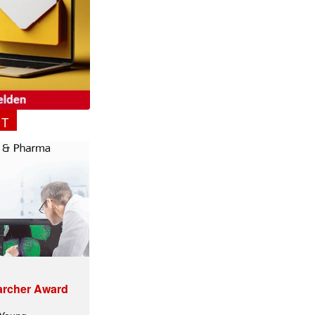
NT
archer Award