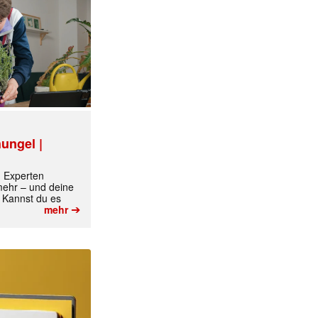
ungel |
✕
m Experten
 mehr – und deine
 Kannst du es
➔
mehr