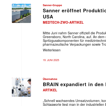
Sanner-Gruppe
Sanner eröffnet Produkti
USA
MEDTECH-ZWO-ARTIKEL
Mitte Juni nahm Sanner offiziell die Prod
Greensboro, North Carolina, auf. An dem 
Spritzgusskomponenten für medizintechn
pharmazeutische Verpackungen sowie Troc
Weiterlesen
Mit dem
19. JUNI 2025
E-
Mail
(erforderlich
Übernahme
BRAIN expandiert in den
ARTIKEL
„Schnell wachsendes Umsatzvolumen, komm
Schlagworte liest man in der industriellen 