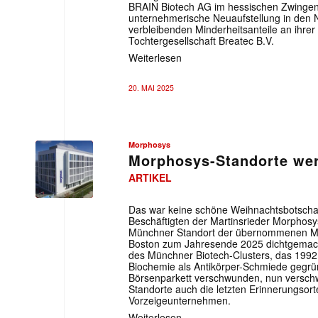
BRAIN Biotech AG im hessischen Zwingen
unternehmerische Neuaufstellung in den 
verbleibenden Minderheitsanteile an ihrer
Tochtergesellschaft Breatec B.V.
Weiterlesen
20. MAI 2025
Morphosys
Morphosys-Standorte we
ARTIKEL
Das war keine schöne Weihnachtsbotschaf
Beschäftigten der Martinsrieder Morphosys
Münchner Standort der übernommenen Mo
Boston zum Jahresende 2025 dichtgemacht
des Münchner Biotech-Clusters, das 1992 
Biochemie als Antikörper-Schmiede gegrün
Börsenparkett verschwunden, nun verschw
Standorte auch die letzten Erinnerungsor
Vorzeigeunternehmen.
Weiterlesen