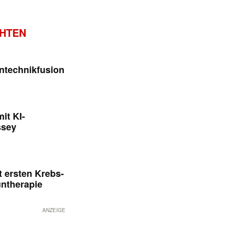
CHTEN
ntechnikfusion
it KI-
ssey
 ersten Krebs-
untherapie
ANZEIGE