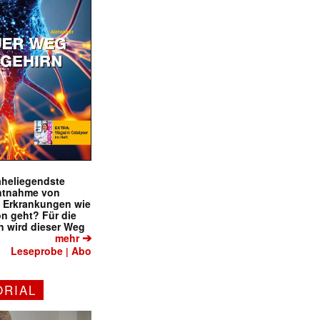
naheliegendste
ntnahme von
f Erkrankungen wie
on geht? Für die
 wird dieser Weg
➔
mehr
Leseprobe
Abo
|
ORIAL