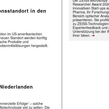
Der ZEISS Microscopy
Researcher Award 2026
innovativen Start-ups 
onsstandort in den
Pharma, ihr Forschungs
Bereich optischer Anal
präsentieren. Sie prof
zu ZEISS-Technologien
Expertenfeedback und g
Unterstützung bei der 
uktion im US-amerikanischen
➔
ihrer Ideen.
neuen Standort werden künftig
ische Produkte und
kenmittellösungen hergestellt.
 |transkript-Newsletter jede Woche aktuell inf
)
 Niederlanden
erzielle Erfolge“ – solche
Biotechnologie viel zu selten. Die