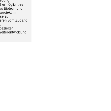
 Young
 ermöglicht es
aus Biotech und
projekt im
yse zu
itieren vom Zugang
,
ezielter
Weiterentwicklung
ormiert.