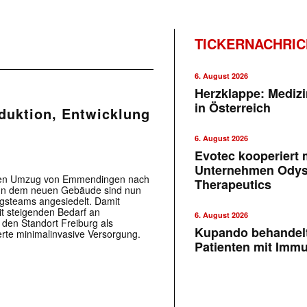
TICKERNACHRI
6. August 2026
Herzklappe: Medizi
in Österreich
oduktion, Entwicklung
6. August 2026
Evotec kooperiert m
Unternehmen Ody
ihren Umzug von Emmendingen nach
Therapeutics
n. In dem neuen Gebäude sind nun
ngsteams angesiedelt. Damit
t steigenden Bedarf an
6. August 2026
den Standort Freiburg als
Kupando behandelt
ierte minimalinvasive Versorgung.
Patienten mit Imm