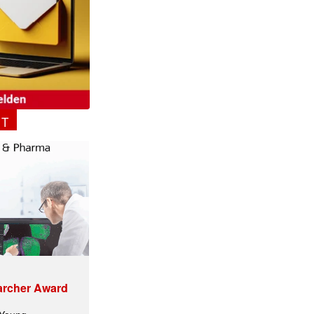
NT
archer Award