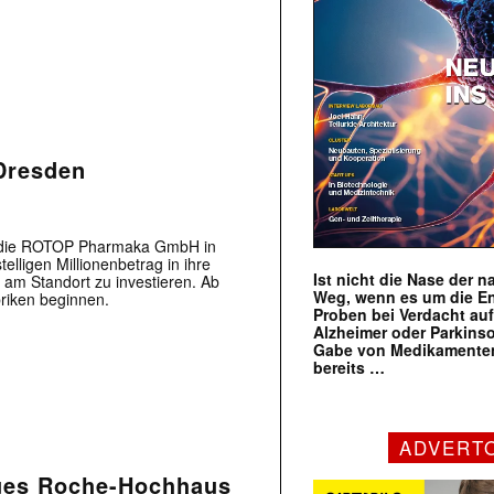
Dresden
ab die ROTOP Pharmaka GmbH in
lligen Millionenbetrag in ihre
Ist nicht die Nase der 
 am Standort zu investieren. Ab
Weg, wenn es um die E
briken beginnen.
Proben bei Verdacht au
Alzheimer oder Parkins
Gabe von Medikamenten
bereits …
ADVERT
eues Roche-Hochhaus