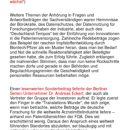
wächst
")
Weitere Themen der Anhörung in Fragen und
Antwortbeiträgen der Sachverständigen waren Hemmnisse
der Bürokratie, des Datenschutzes, der Datennutzung für
Forschungsvorhaben der Industrie, aber auch des
"Deutschland-Tempos" bei der Einführung von Innovationen
in die Patientenversorgung. Zahlreiche Redebeiträge zogen
das Beispiel der raschen Impfstoffentwicklung durch
Biontech/Pfizer als ein Muster heran, dass man bei Bedarf
und Not die schnelle Reaktionsfähigkeit aller Beteiligter
gesehen habe, die zum Erfolg führte. Zugleich erklangen
die mahnenden Stimmen, dass man nun keine Rückschritte
machen dürfe und gerade in den Behörden und
Begutachtungsgremien die Geschwindigkeit und
personellen Ressourcen beibehalten möge.
Einen
lesenwerten Sonderbeitrag lieferte der Berliner
Serien-Unternehmer Dr. Andreas Eckert
, der auch als
Vertreter der Gruppe der Investoren auftrat. Er legte zuerst
den Finger in die "Translations-Wunde", die sich zeige,
wenn man betrachte, welche Beiträge die deutsche
Forschung für die weltweite Arzneimittelindustrie liefere –
anhand von Patentübersichten der FDA. Dies sei
erschütternd wenig. Daraus den Anspruch eines weltweit
führenden Standortes abzuleiten, sei blauäugig und mit