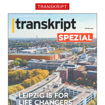
Mit dem |transkript-Newsletter
TRANSKRIPT
jede Woche aktuell informiert.
E-
Mail
(erforderlich)