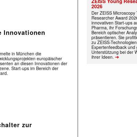
ZEISS Young Rese
2026
Der ZEISS Microscopy
Researcher Award 2026
innovativen Start-ups 
Pharma, ihr Forschungs
e Innovationen
Bereich optischer Anal
präsentieren. Sie prof
zu ZEISS-Technologien
Expertenfeedback und g
Unterstützung bei der 
melte in München die
➔
ihrer Ideen.
icklungsprojekten europäischer
senten an diesen Innovationen der
ene. Start-ups im Bereich der
ard.
halter zur