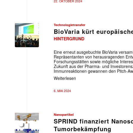
22. OKTOBER 2024
Technologietransfer
BioVaria kürt europäisch
HINTERGRUND
Eine erneut ausgebuchte BioVaria versam
Repräsentanten von herausragenden Entw
Forschungsstätten sowie mögliche Interes
Zukunft aus der Pharma- und Investorensz
Immunreaktionen gewannen den Pitch-Aw
Weiterlesen
6. MAI 2024
Nanopartikel
SPRIND finanziert Nanosc
Tumorbekämpfung