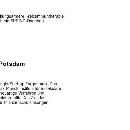
wirkungsärmere Krebsimmuntherapie
mbH ein SPRIND-Darlehen.
 Potsdam
ogie-Start-up Targenomix. Das
-Planck-Instituts für molekulare
neuartige Verfahren und
 |transkript-Newsletter jede Woche aktuell inf
informatik. Das Ziel der
r Pflanzenschutzlösungen.
)