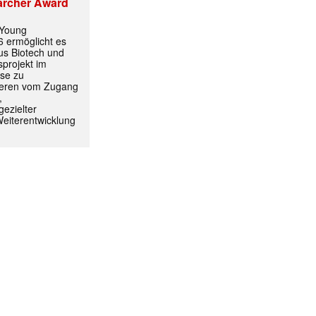
archer Award
 Young
 ermöglicht es
aus Biotech und
projekt im
yse zu
itieren vom Zugang
,
ezielter
Weiterentwicklung