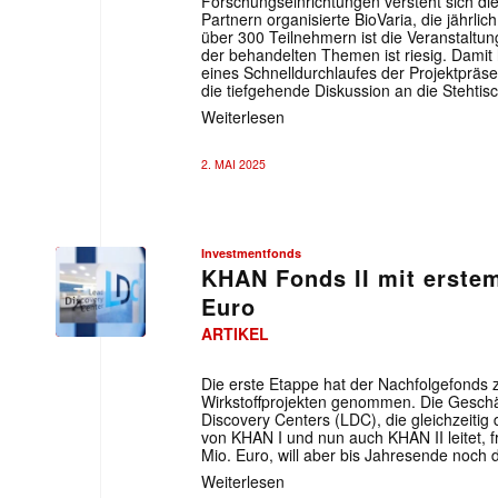
Forschungseinrichtungen versteht sich di
Partnern organisierte BioVaria, die jährli
über 300 Teilnehmern ist die Veranstaltun
der behandelten Themen ist riesig. Dami
eines Schnelldurchlaufes der Projektpräse
die tiefgehende Diskussion an die Stehti
Weiterlesen
2. MAI 2025
Investmentfonds
KHAN Fonds II mit erstem
Euro
ARTIKEL
Die erste Etappe hat der Nachfolgefonds 
Wirkstoffprojekten genommen. Die Gesch
Discovery Centers (LDC), die gleichzeitig
von KHAN I und nun auch KHAN II leitet, f
Mio. Euro, will aber bis Jahresende noch 
Weiterlesen