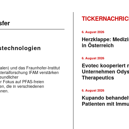
TICKERNACHRI
sfer
6. August 2026
Herzklappe: Medizi
in Österreich
stechnologien
6. August 2026
Evotec kooperiert m
len) und das Fraunhofer-Institut
Unternehmen Ody
terialforschung IFAM verstärken
Therapeutics
eundlicher
er Fokus auf PFAS-freien
n, die in verschiedenen
nnen.
6. August 2026
Kupando behandelt
Patienten mit Imm