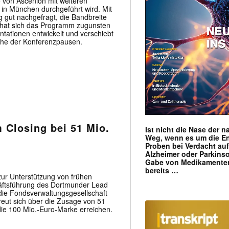
e von Ascenion mit weiteren
ch in München durchgeführt wird. Mit
g gut nachgefragt, die Bandbreite
t hat sich das Programm zugunsten
ntationen entwickelt und verschiebt
sche der Konferenzpausen.
 Closing bei 51 Mio.
Ist nicht die Nase der 
Weg, wenn es um die E
Proben bei Verdacht au
Alzheimer oder Parkins
Gabe von Medikamenten
bereits …
zur Unterstützung von frühen
äftsführung des Dortmunder Lead
 die Fondsverwaltungsgesellschaft
reut sich über die Zusage von 51
die 100 Mio.-Euro-Marke erreichen.