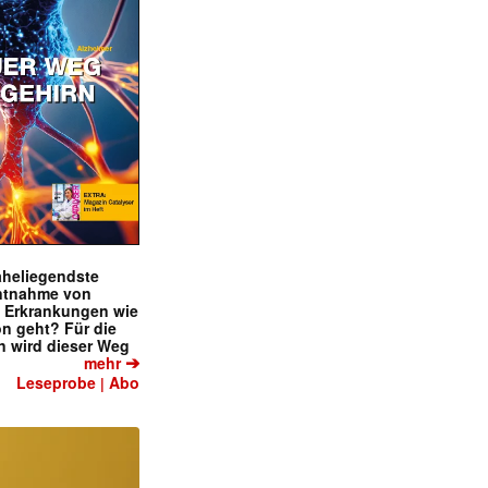
naheliegendste
ntnahme von
f Erkrankungen wie
on geht? Für die
 wird dieser Weg
➔
mehr
Leseprobe
Abo
|