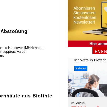
 Abstoßung
schule Hannover (MHH) haben
EVE
unsuppressiva bei
en.
ornhäute aus Biotinte
31. August