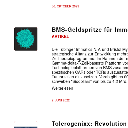
30. OKTOBER 2023
BMS-Geldspritze für Imm
ARTIKEL
Die Tübinger Immatics N.V. und Bristol M
strategische Allianz zur Entwicklung mehr
Zelltherapieprogramme. Im Rahmen der n
Mit dem
Gamma-delta-T-Zell-basierte Plattform vo
Technologieplattformen von BMS zusamme
spezifischen CARs oder TCRs auszustatten
E-
Tumorzellen einzusetzen. Vorab gibt es 6
Mail
schweben "Biodollars" von bis zu 4,2 Mrd
(erforderlich
Weiterlesen
2. JUNI 2022
Tolerogenixx: Revolution