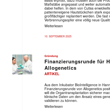
Basis erprobt, dazu müssen auch die Pro
Maßstäbe angepasst und weiter automatisi
dabei helfen. In dem von Cutiss enwickel
patienteneigene Hautstückchen stark exp
großflächiger replantiert werden. Die fas
Verbrennungsopfer eine völlig neue Quali
Weiterlesen
10. SEPTEMBER 2025
Gründung
Finanzierungsrunde für 
Allogenetics
ARTIKEL
Aus dem Inkubator BioIntelligence in Hann
Finanzierungsrunde von Allogenetics pos
will die Organtransplantation sicherer ma
klinische Daten um den Ansatz eines gene
validieren zu können.
Weiterlesen