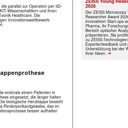
ZEISS Young Rese
2026
die parallel zur Operation per 3D-
 KIT-Wissenschaftlern und ihren
Der ZEISS Microscopy
Evonik Healthcare. Die
Researcher Award 2026
igen Innovationswettbewerb
innovativen Start-ups 
t.
Pharma, ihr Forschungs
Bereich optischer Anal
präsentieren. Sie prof
zu ZEISS-Technologien
Expertenfeedback und g
Unterstützung bei der 
➔
ihrer Ideen.
klappenprothese
 erstmals einem Patienten in
hese eingesetzt, die länger halten
 Die biologische Herzklappe besteht
ia-Rinderperikardgewebe, das im
ationsprozesse besser aufhalten