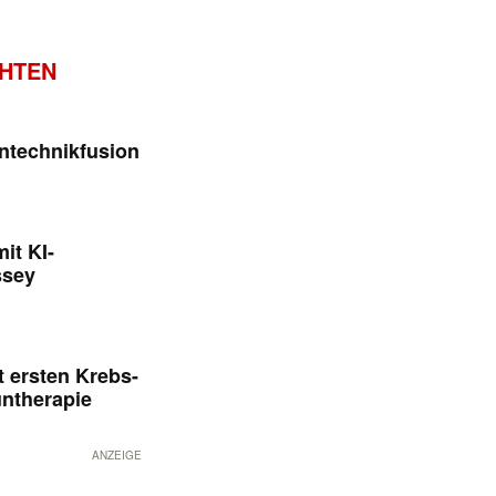
CHTEN
ntechnikfusion
it KI-
ssey
 ersten Krebs-
untherapie
ANZEIGE