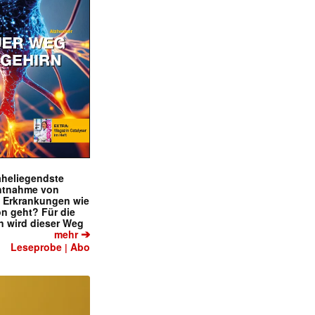
naheliegendste
ntnahme von
f Erkrankungen wie
on geht? Für die
 wird dieser Weg
➔
mehr
Leseprobe
Abo
|