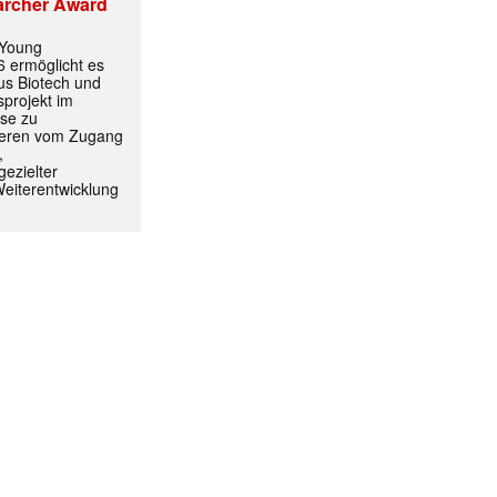
archer Award
 Young
 ermöglicht es
aus Biotech und
projekt im
yse zu
itieren vom Zugang
,
ezielter
Weiterentwicklung