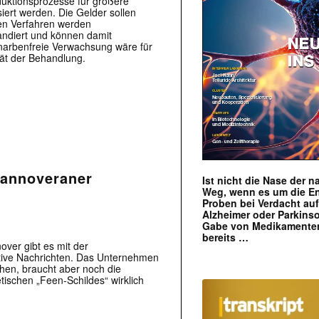
duktionsprozesse für größere
ert werden. Die Gelder sollen
ten Verfahren werden
andiert und können damit
t narbenfreie Verwachsung wäre für
tät der Behandlung.
Hannoveraner
Ist nicht die Nase der 
Weg, wenn es um die E
Proben bei Verdacht au
Alzheimer oder Parkins
Gabe von Medikamenten
bereits …
over gibt es mit der
itive Nachrichten. Das Unternehmen
chen, braucht aber noch die
tischen „Feen-Schildes“ wirklich