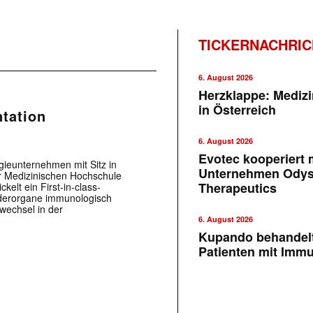
TICKERNACHRI
6. August 2026
Herzklappe: Medizi
in Österreich
ntation
6. August 2026
Evotec kooperiert m
gieunternehmen mit Sitz in
Unternehmen Ody
er Medizinischen Hochschule
Therapeutics
lt ein First-in-class-
enderorgane immunologisch
wechsel in der
6. August 2026
Kupando behandelt
Patienten mit Imm