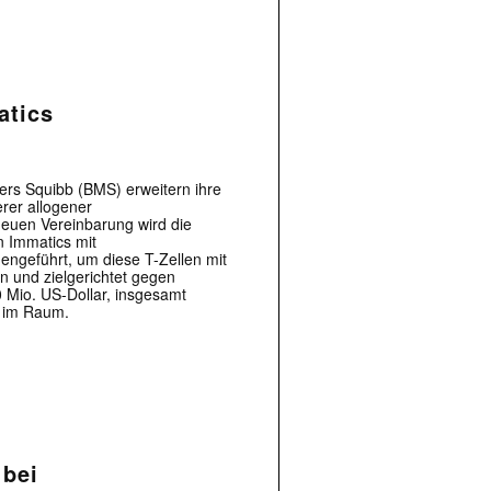
atics
yers Squibb (BMS) erweitern ihre
erer allogener
euen Vereinbarung wird die
 |transkript-Newsletter jede Woche aktuell inf
n Immatics mit
ngeführt, um diese T-Zellen mit
 und zielgerichtet gegen
0 Mio. US-Dollar, insgesamt
. im Raum.
)
 bei