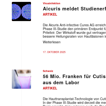
Virusinfektion
Aicuris meldet Studienerf
ARTIKEL
Die Aicuris Anti-infective Cures AG erreic
Phase III-Studie den primären Endpunkt fü
Pritelivir. Der Wirkstoff wurde gut vertragen
bessere Heilungsraten von Hautläsionen i
Weiterlesen
17. OKTOBER 2025
Schweiz
56 Mio. Franken für Cutis
aus dem Labor
ARTIKEL
Die Hauttransplantat-Technologie von Cutis
In der Phase III-Studie wird derzeit die m