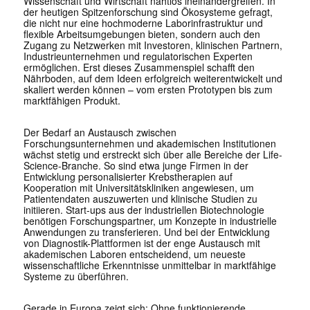
Wissenschaft und Wirtschaft nahtlos ineinandergreifen. In
der heutigen Spitzenforschung sind Ökosysteme gefragt,
die nicht nur eine hochmoderne Laborinfrastruktur und
flexible Arbeitsumgebungen bieten, sondern auch den
Zugang zu Netzwerken mit Investoren, klinischen Partnern,
Industrieunternehmen und regulatorischen Experten
ermöglichen. Erst dieses Zusammenspiel schafft den
Nährboden, auf dem Ideen erfolgreich weiterentwickelt und
skaliert werden können – vom ersten Prototypen bis zum
marktfähigen Produkt.
Der Bedarf an Austausch zwischen
Forschungsunternehmen und akademischen Institutionen
wächst stetig und erstreckt sich über alle Bereiche der Life-
Science-Branche. So sind etwa junge Firmen in der
Entwicklung personalisierter Krebstherapien auf
Kooperation mit Universitätskliniken angewiesen, um
Patientendaten auszuwerten und klinische Studien zu
initiieren. Start-ups aus der industriellen Biotechnologie
benötigen Forschungspartner, um Konzepte in industrielle
Anwendungen zu transferieren. Und bei der Entwicklung
von Diagnostik-Plattformen ist der enge Austausch mit
akademischen Laboren entscheidend, um neueste
wissenschaftliche Erkenntnisse unmittelbar in marktfähige
Systeme zu überführen.
Gerade in Europa zeigt sich: Ohne funktio­nierende