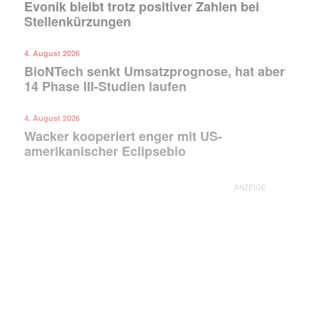
Evonik bleibt trotz positiver Zahlen bei
Stellenkürzungen
4. August 2026
BioNTech senkt Umsatzprognose, hat aber
14 Phase III-Studien laufen
4. August 2026
Wacker kooperiert enger mit US-
amerikanischer Eclipsebio
ANZEIGE
Mit dem |transkript-Newsletter
jede Woche aktuell informiert.
E-