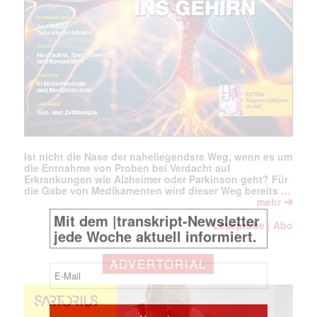
Ist nicht die Nase der naheliegendste Weg, wenn es um
die Entnahme von Proben bei Verdacht auf
Erkrankungen wie Alzheimer oder Parkinson geht? Für
die Gabe von Medikamenten wird dieser Weg bereits …
➔
mehr
Leseprobe
Abo
|
ADVERTORIAL