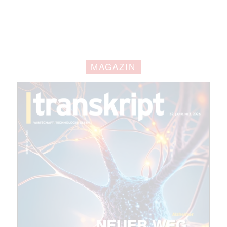
Mit dem |transkript-Newsletter
jede Woche aktuell informiert.
E-
MAGAZIN
Mail
(erforderlich)