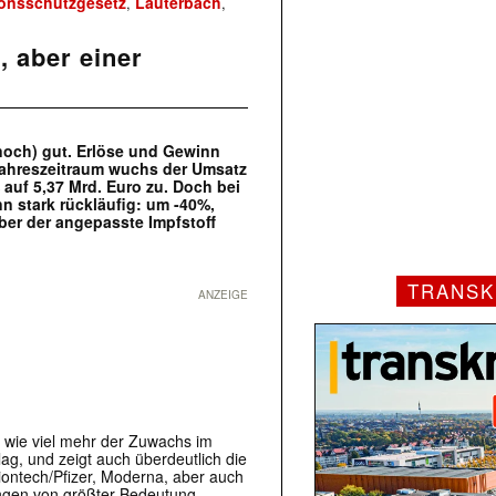
ionsschutzgesetz
Lauterbach
,
,
, aber einer
(noch) gut. Erlöse und Gewinn
rjahreszeitraum wuchs der Umsatz
auf 5,37 Mrd. Euro zu. Doch bei
nn stark rückläufig: um -40%,
ober der angepasste Impfstoff
TRANSK
ANZEIGE
 wie viel mehr der Zuwachs im
ag, und zeigt auch überdeutlich die
Biontech/Pfizer, Moderna, aber auch
ungen von größter Bedeutung.