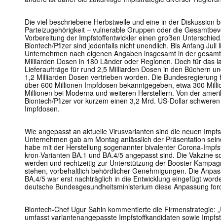
Die viel beschriebene Herbstwelle und eine in der Diskussion be
Parteizugehörigkeit – vulnerable Gruppen oder die Gesamtbev
Vorbereitung der Impfstoffentwickler einen großen Unterschied
Biontech/Pfizer sind jedenfalls nicht unendlich. Bis Anfang Juli 
Unternehmen nach eigenen Angaben insgesamt in der gesamt
Milliarden Dosen in 180 Länder oder Regionen. Doch für das l
Lieferaufträge für rund 2,5 Milliarden Dosen in den Büchern un
1,2 Milliarden Dosen vertrieben worden. Die Bundesregierung 
über 600 Millionen Impfdosen bekanntgegeben, etwa 300 Millio
Millionen bei Moderna und weiteren Herstellern. Von der amer
Biontech/Pfizer vor kurzem einen 3,2 Mrd. US-Dollar schweren 
Impfdosen.
Wie angepasst an aktuelle Virusvarianten sind die neuen Impfs
Unternehmen gab am Montag anlässlich der Präsentation sein
habe mit der Herstellung sogenannter bivalenter Corona-Impfs
kron-Varianten BA.1 und BA.4/5 angepasst sind. Die Vakzine so
werden und rechtzeitig zur Unterstützung der Booster-Kampag
stehen, vorbehaltlich behördlicher Genehmigungen. Die Anpass
BA.4/5 war erst nachträglich in die Entwicklung eingefügt wor
deutsche Bundesgesundheitsministerium diese Anpassung ford
Biontech-Chef Ugur Sahin kommentierte die Firmenstrategie: 
umfasst variantenangepasste Impfstoffkandidaten sowie Impfst