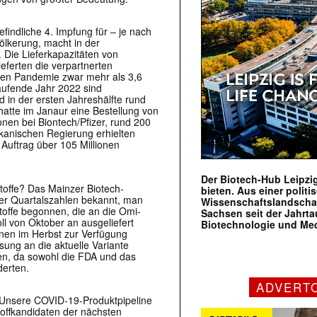
findliche 4. Impfung für – je nach
ölkerung, macht in der
. Die Lieferkapazitäten von
lieferten die verpartnerten
en Pandemie zwar mehr als 3,6
aufende Jahr 2022 sind
d in der ersten Jahreshälfte rund
hatte im Janaur eine Bestellung von
nen bei Biontech/Pfizer, rund 200
ikanischen Regierung erhielten
Auftrag über 105 Millionen
Der Biotech-Hub Leipzig
toffe? Das Mainzer Biotech-
bieten. Aus einer politi
er Quartalszahlen bekannt, man
Wissenschaftslandscha
toffe begonnen, die an die Omi­
Sachsen seit der Jahr
ll von Oktober an ausgeliefert
Biotechnologie und Me
nen im Herbst zur Verfügung
ung an die aktuelle Variante
den, da sowohl die FDA und das
erten.
ADVERT
„Unsere COVID-19-Produktpipeline
offkandidaten der nächsten