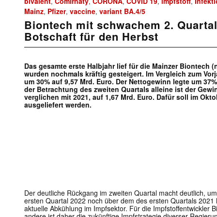
bivalent
Comirnaty
CORONA
COVID 19
impfstoff
Infekt
,
,
,
,
,
Mainz
Pfizer
vaccine
variant BA.4/5
,
,
,
Biontech mit schwachem 2. Quartal
Botschaft für den Herbst
Das gesamte erste Halbjahr lief für die Mainzer Biontech 
wurden nochmals kräftig gesteigert. Im Vergleich zum Vo
um 30% auf 9,57 Mrd. Euro. Der Nettogewinn legte um 37% 
der Betrachtung des zweiten Quartals alleine ist der Gewi
verglichen mit 2021, auf 1,67 Mrd. Euro. Dafür soll im Okt
ausgeliefert werden.
Der deutliche Rückgang im zweiten Quartal macht deutlich, um
ersten Quartal 2022 noch über dem des ersten Quartals 2021 l
aktuelle Abkühlung im Impfsektor. Für die Impfstoffentwickler 
andere ist daher die zukünftige Impfstrategie diverser Regier