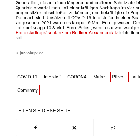
Generation, die auf einen längeren und breiteren Schutz abzie
Quartals erwartet man, mit einer kräftigen Nachfrage im vierte
prognostiziert abschließen zu können, und bekräftigte die Pro­
Demnach sind Umsätze mit COVID-19-Impfstoffen in einer Spa
vorgesehen. 2021 waren es knapp 19 Mrd. Euro gewesen. Der
Jahr bei knapp 10,3 Mrd. Euro. Selbst, wenn es etwas weniger w
Hauptstadtrepräsentanz am Berliner Alexanderplatz
leicht fin
soll.
© |transkript.de
COVID 19
impfstoff
CORONA
Mainz
Pfizer
Laut
Comirnaty
TEILEN SIE DIESE SEITE