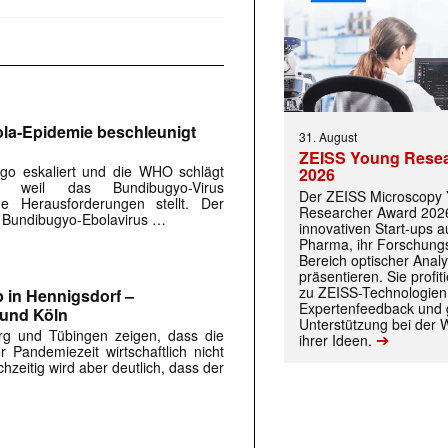
la-Epidemie beschleunigt
31. August
ZEISS Young Rese
go eskaliert und die WHO schlägt
2026
 weil das Bundibugyo-Virus
Der ZEISS Microscopy
ue Herausforderungen stellt. Der
Researcher Award 2026
s Bundibugyo-Ebolavirus …
innovativen Start-ups 
Pharma, ihr Forschungs
Bereich optischer Anal
präsentieren. Sie prof
zu ZEISS-Technologien
 in Hennigsdorf –
Expertenfeedback und g
 und Köln
Unterstützung bei der 
rg und Tübingen zeigen, dass die
➔
ihrer Ideen.
r Pandemiezeit wirtschaftlich nicht
chzeitig wird aber deutlich, dass der