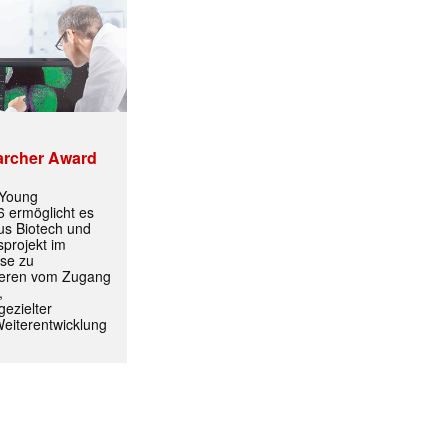
archer Award
 Young
 ermöglicht es
aus Biotech und
projekt im
yse zu
itieren vom Zugang
,
ezielter
Weiterentwicklung