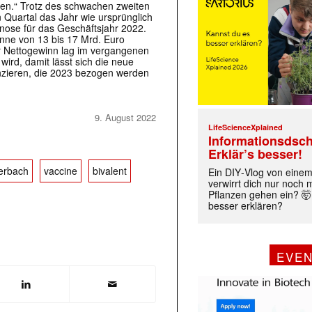
len.“ Trotz des schwachen zweiten
n Quartal das Jahr wie ursprünglich
gnose für das Geschäftsjahr 2022.
nne von 13 bis 17 Mrd. Euro
 Nettogewinn lag im vergangenen
ird, damit lässt sich die neue
anzieren, die 2023 bezogen werden
9. August 2022
LifeScienceXplained
Informationsdsch
Erklär’s besser!
erbach
vaccine
bivalent
Ein DIY‑Vlog von eine
verwirrt dich nur noch
Pflanzen gehen ein? 🤯
besser erklären?
EVE