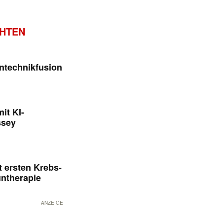
CHTEN
ntechnikfusion
it KI-
ssey
 ersten Krebs-
untherapie
ANZEIGE