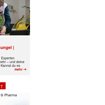
ungel |
m Experten
 mehr – und deine
 Kannst du es
➔
mehr
✕
NT