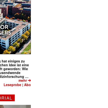
 hat einiges zu
schen Idee ist eine
ft geworden: Wie
tausendwende
dizinforschung …
➔
mehr
Leseprobe
Abo
|
ORIAL