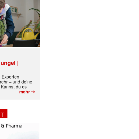
ungel |
m Experten
 mehr – und deine
 Kannst du es
➔
mehr
NT