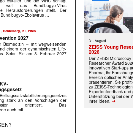
go eskaliert und die WHO schlägt
 weil das Bundibugyo-Virus
ue Herausforderungen stellt. Der
s Bundibugyo-Ebolavirus …
,
,
,
h
Heidelberg
KI
Pitch
nvention 2027
31. August
er Biomedizin – mit wegweisenden
ZEISS Young Rese
und einem der dynamischsten Life-
2026
s. Seien Sie am 3. Februar 2027
Der ZEISS Microscopy
Researcher Award 2026
innovativen Start-ups 
Pharma, ihr Forschungs
Bereich optischer Anal
präsentieren. Sie prof
GKV-
zu ZEISS-Technologien
ungsgesetz
Expertenfeedback und g
eitragssatzstabilisierungsgesetzes
Unterstützung bei der 
ung stark an den Vorschlägen der
➔
ihrer Ideen.
ission orientiert. Das
rde auch mit …
SEN?