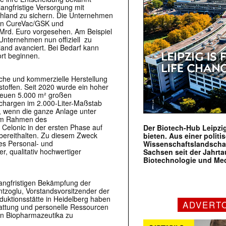
langfristige Versorgung mit
hland zu sichern. Die Unternehmen
von CureVac/GSK und
Mrd. Euro vorgesehen. Am Beispiel
Unternehmen nun offiziell zu
and avanciert. Bei Bedarf kann
ort beginnen.
ische und kommerzielle Herstellung
toffen. Seit 2020 wurde ein hoher
r neuen 5.000 m² großen
fchargen im 2.000-Liter-Maßstab
e, wenn die ganze Anlage unter
. Im Rahmen des
Celonic in der ersten Phase auf
Der Biotech-Hub Leipzig
 bereithalten. Zu diesem Zweck
bieten. Aus einer politi
es Personal- und
Wissenschaftslandscha
r, qualitativ hochwertiger
Sachsen seit der Jahr
Biotechnologie und Me
 langfristigen Bekämpfung der
ntzoglu, Vorstandsvorsitzender der
duktionsstätte in Heidelberg haben
ADVERT
tattung und personelle Ressourcen
von Biopharmazeutika zu