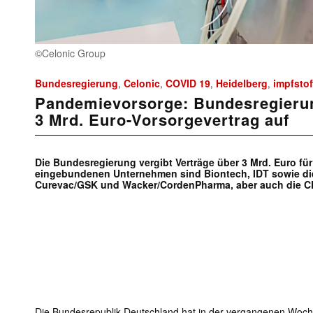
©Celonic Group
Bundesregierung
Celonic
COVID 19
Heidelberg
impfstof
,
,
,
,
Pandemievorsorge: Bundesregierun
3 Mrd. Euro-Vorsorgevertrag auf
Die Bundesregierung vergibt Verträge über 3 Mrd. Euro für
eingebundenen Unternehmen sind Biontech, IDT sowie di
Curevac/GSK und Wacker/CordenPharma, aber auch die C
Die Bundesrepublik Deutschland hat in der vergangenen Woch