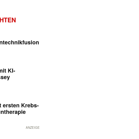
CHTEN
ntechnikfusion
it KI-
ssey
 ersten Krebs-
untherapie
ANZEIGE