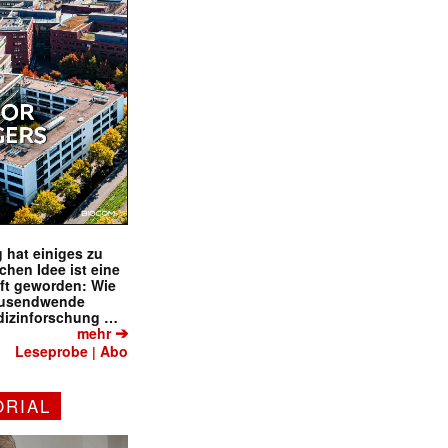
 hat einiges zu
schen Idee ist eine
ft geworden: Wie
tausendwende
dizinforschung …
➔
mehr
Leseprobe
Abo
|
ORIAL