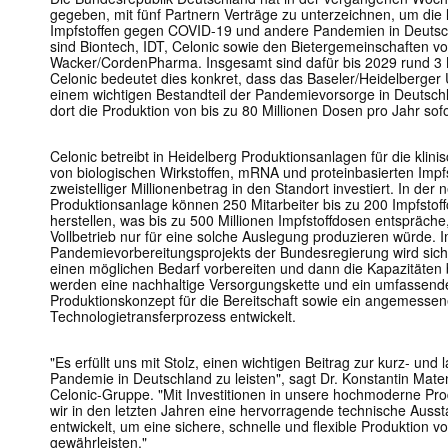
gegeben, mit fünf Partnern Verträge zu unterzeichnen, um die 
Impfstoffen gegen COVID-19 und andere Pandemien in Deutsc
sind Biontech, IDT, Celonic sowie den Bietergemeinschaften 
Wacker/CordenPharma. Insgesamt sind dafür bis 2029 rund 3 
Celonic bedeutet dies konkret, dass das Baseler/Heidelberger 
einem wichtigen Bestandteil der Pandemievorsorge in Deutschl
dort die Produktion von bis zu 80 Millionen Dosen pro Jahr sof
Celonic betreibt in Heidelberg Produktionsanlagen für die klin
von biologischen Wirkstoffen, mRNA und proteinbasierten Impfs
zweistelliger Millionenbetrag in den Standort investiert. In de
Produktionsanlage können 250 Mitarbeiter bis zu 200 Impfstof
herstellen, was bis zu 500 Millionen Impfstoffdosen entspräch
Vollbetrieb nur für eine solche Auslegung produzieren würde
Pandemievorbereitungsprojekts der Bundesregierung wird sich 
einen möglichen Bedarf vorbereiten und dann die Kapazitäten
werden eine nachhaltige Versorgungskette und ein umfassend
Produktionskonzept für die Bereitschaft sowie ein angemessene
Technologietransferprozess entwickelt.
"Es erfüllt uns mit Stolz, einen wichtigen Beitrag zur kurz- und
Pandemie in Deutschland zu leisten", sagt Dr. Konstantin Mate
Celonic-Gruppe. "Mit Investitionen in unsere hochmoderne Pro
wir in den letzten Jahren eine hervorragende technische Auss
entwickelt, um eine sichere, schnelle und flexible Produktion 
gewährleisten."