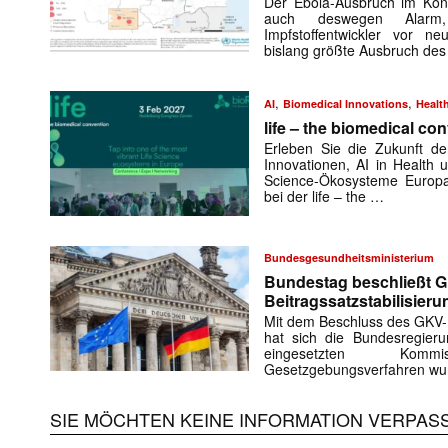
Der Ebola-Ausbruch im Kon
auch deswegen Alarm,
Impfstoffentwickler vor ne
bislang größte Ausbruch de
,
,
AI
Biomedical Innovations
Healt
life – the biomedical co
Erleben Sie die Zukunft d
Innovationen, AI in Health 
Science-Ökosysteme Europa
bei der life – the …
Bundesgesundheitsministerium
Bundestag beschließt 
Beitragssatzstabilisier
Mit dem Beschluss des GKV-B
hat sich die Bundesregier
eingesetzten Komm
Gesetzgebungsverfahren wu
SIE MÖCHTEN KEINE INFORMATION VERPAS