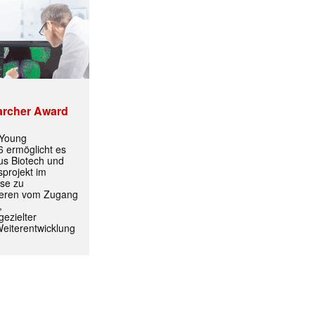
archer Award
 Young
 ermöglicht es
aus Biotech und
projekt im
yse zu
itieren vom Zugang
,
ezielter
Weiterentwicklung