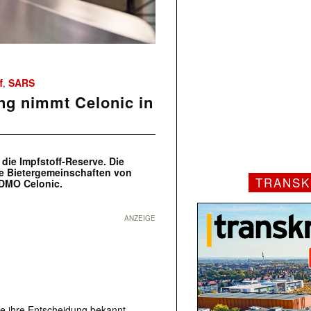
f
SARS
,
g nimmt Celonic in
 die Impfstoff-Reserve. Die
e Bietergemeinschaften von
TRANSK
DMO Celonic.
ANZEIGE
e ihre Entscheidung bekannt