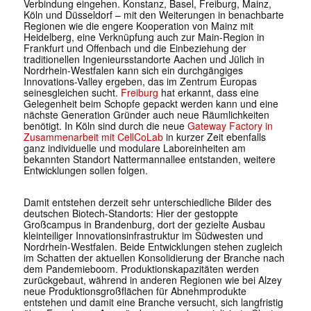
Verbindung eingehen. Konstanz, Basel, Freiburg, Mainz,
Köln und Düsseldorf – mit den Weiterungen in benachbarte
Regionen wie die engere Kooperation von Mainz mit
Heidelberg, eine Verknüpfung auch zur Main-Region in
Frankfurt und Offenbach und die Einbeziehung der
traditionellen Ingenieursstandorte Aachen und Jülich in
Nordrhein-Westfalen kann sich ein durchgängiges
Innovations-Valley ergeben, das im Zentrum Europas
seinesgleichen sucht.
Freiburg
hat erkannt, dass eine
Gelegenheit beim Schopfe gepackt werden kann und eine
nächste Generation Gründer auch neue Räumlichkeiten
benötigt. In Köln sind durch die neue
Gateway Factory in
Zusammenarbeit mit CellCoLab
in kurzer Zeit ebenfalls
ganz individuelle und modulare Laboreinheiten am
bekannten Standort Nattermannallee entstanden, weitere
Entwicklungen sollen folgen.
Damit entstehen derzeit sehr unterschiedliche Bilder des
deutschen Biotech-Standorts: Hier der gestoppte
Großcampus in Brandenburg, dort der gezielte Ausbau
kleinteiliger Innovationsinfrastruktur im Südwesten und
Nordrhein-Westfalen. Beide Entwicklungen stehen zugleich
im Schatten der aktuellen Konsolidierung der Branche nach
dem Pandemieboom. Produktionskapazitäten werden
zurückgebaut, während in anderen Regionen wie bei Alzey
neue Produktionsgroßflächen für Abnehmprodukte
entstehen und damit eine Branche versucht, sich langfristig