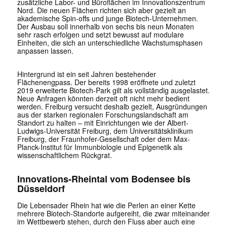
zusätzliche Labor- und Büroflächen im Innovationszentrum
Nord. Die neuen Flächen richten sich aber gezielt an
akademische Spin-offs und junge Biotech-Unternehmen.
Der Ausbau soll innerhalb von sechs bis neun Monaten
sehr rasch erfolgen und setzt bewusst auf modulare
Einheiten, die sich an unterschiedliche Wachstumsphasen
anpassen lassen.
Hintergrund ist ein seit Jahren bestehender
Flächenengpass. Der bereits 1998 eröffnete und zuletzt
2019 erweiterte Biotech-Park gilt als vollständig ausgelastet.
Neue Anfragen könnten derzeit oft nicht mehr bedient
werden. Freiburg versucht deshalb gezielt, Ausgründungen
aus der starken regionalen Forschungslandschaft am
Standort zu halten – mit Einrichtungen wie der
Albert-
Ludwigs-Universität Freiburg
, dem Universitätsklinikum
Freiburg, der
Fraunhofer-Gesellschaft
oder dem
Max-
Planck-Institut für Immunbiologie und Epigenetik
als
wissenschaftlichem Rückgrat.
Innovations-Rheintal vom Bodensee bis
Düsseldorf
Die Lebensader Rhein hat wie die Perlen an einer Kette
mehrere Biotech-Standorte aufgereiht, die zwar miteinander
im Wettbewerb stehen, durch den Fluss aber auch eine