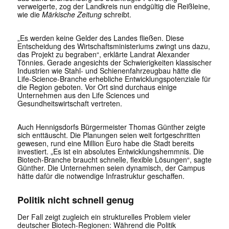
verweigerte, zog der Landkreis nun endgültig die Reißleine,
wie die
Märkische Zeitung
schreibt.
„Es werden keine Gelder des Landes fließen. Diese
Entscheidung des Wirtschaftsministeriums zwingt uns dazu,
das Projekt zu begraben“, erklärte Landrat
Alexander
Tönnies
. Gerade angesichts der Schwierigkeiten klassischer
Industrien wie Stahl- und Schienenfahrzeugbau hätte die
Life-Science-Branche erhebliche Entwicklungspotenziale für
die Region geboten. Vor Ort sind durchaus einige
Unternehmen aus den Life Sciences und
Gesundheitswirtschaft vertreten.
Auch Hennigsdorfs Bürgermeister
Thomas Günther
zeigte
sich enttäuscht. Die Planungen seien weit fortgeschritten
gewesen, rund eine Million Euro habe die Stadt bereits
investiert. „Es ist ein absolutes Entwicklungshemmnis. Die
Biotech-Branche braucht schnelle, flexible Lösungen“, sagte
Günther. Die Unternehmen seien dynamisch, der Campus
hätte dafür die notwendige Infrastruktur geschaffen.
Politik nicht schnell genug
Der Fall zeigt zugleich ein strukturelles Problem vieler
deutscher Biotech-Regionen: Während die Politik