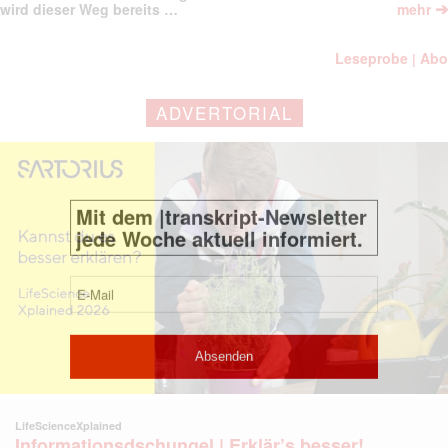
➔
wird dieser Weg bereits …
mehr
Leseprobe
Abo
|
ADVERTORIAL
LifeScienceXplained
Informationsdschungel | Erklär’s besser!