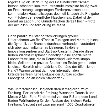
regelmäßig die Bedeutung der Gesundheitswirtschaft
betont, scheitern konkrete Infrastrukturprojekte häufig zwar
an Finanzierung, langwierigen Förderprozessen oder
kommunalen Haushaltslagen, doch oft ist auch die Freigabe
von Flächen der eigentliche Flaschenhals. Dabei ist der
Bedarf an Labor- und Gründerflächen derzeit hoch – trotz
der aktuellen Konsolidierung im Markt.
Denn parallel zu Standortschließungen großer
Unternehmen wie
BioNTech
in Tübingen und Marburg bleibt
die Dynamik der Branche durchaus vorhanden, verändert
sich aber auch mitunter zu kleineren, flexibleren
Innovationszentren und Start-up-Clustern. Gerade diese
frühen Wachstumsphasen benötigen eine spezialisierte
Laborinfrastruktur, die in Deutschland vielerorts knapp
bleibt. Soll dort ein privater Bauherr ins Risiko gehen, oder
ist dieser Bereich eine natürliche Domäne der öffentlichen
Hand? Warum gelingt dann der internationalen
Gründerzentren-Kette BioLabs der Aufbau solcher
Laborgebäude an vielen Standorten?
Wie unterschiedlich Regionen darauf reagieren, zeigt
Freiburg. Dort erhält die
Freiburg Wirtschaft Touristik und
Messe
2 Mio. Euro Fördermittel von der EU und dem Land
Baden-Württemberg für den Ausbau des Biotech-Parks
Freiburg. Geplant sind zwar nur rund 1.000 Quadratmeter