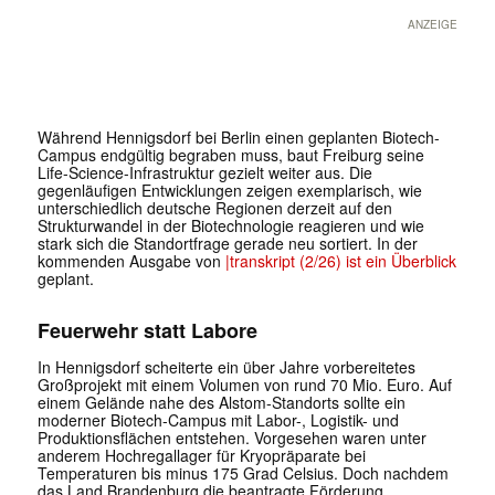
ANZEIGE
Während
Hennigsdorf
bei Berlin einen geplanten Biotech-
Campus endgültig begraben muss, baut
Freiburg
seine
Life-Science-Infrastruktur gezielt weiter aus. Die
gegenläufigen Entwicklungen zeigen exemplarisch, wie
unterschiedlich deutsche Regionen derzeit auf den
Strukturwandel in der Biotechnologie reagieren und wie
stark sich die Standortfrage gerade neu sortiert. In der
kommenden Ausgabe von
|transkript (2/26) ist ein Überblick
geplant.
Feuerwehr statt Labore
In Hennigsdorf scheiterte ein über Jahre vorbereitetes
Großprojekt mit einem Volumen von rund 70 Mio. Euro. Auf
einem Gelände nahe des
Alstom
-Standorts sollte ein
moderner Biotech-Campus mit Labor-, Logistik- und
Produktionsflächen entstehen. Vorgesehen waren unter
anderem Hochregallager für Kryopräparate bei
Temperaturen bis minus 175 Grad Celsius. Doch nachdem
das Land Brandenburg die beantragte Förderung