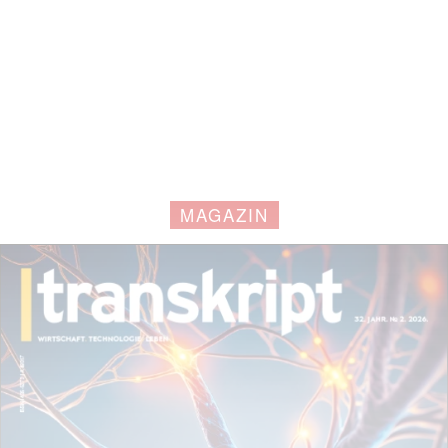
MAGAZIN
Mit dem |transkript-Newsletter
jede Woche aktuell informiert.
E-
Mail
(erforderlich)