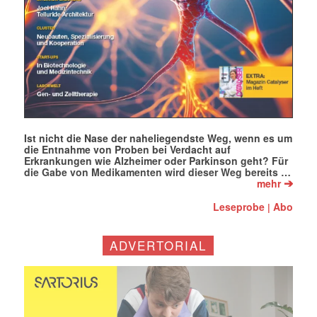
Mit dem |transkript-Newsletter
jede Woche aktuell informiert.
E-
Mail
(erforderlich)
Ist nicht die Nase der naheliegendste Weg, wenn es um
die Entnahme von Proben bei Verdacht auf
Erkrankungen wie Alzheimer oder Parkinson geht? Für
die Gabe von Medikamenten wird dieser Weg bereits …
➔
mehr
Leseprobe
Abo
|
ADVERTORIAL