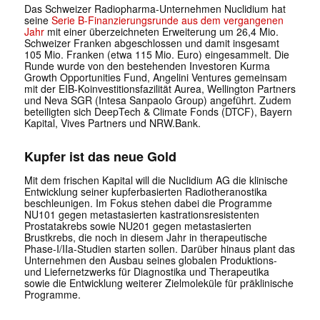
Das Schweizer Radiopharma-Unternehmen
Nuclidium
hat
seine
Serie B-Finanzierungsrunde aus dem vergangenen
Jahr
mit einer überzeichneten Erweiterung um 26,4 Mio.
Schweizer Franken abgeschlossen und damit insgesamt
105 Mio. Franken (etwa 115 Mio. Euro) eingesammelt. Die
Runde wurde von den bestehenden Investoren Kurma
Growth Opportunities Fund, Angelini Ventures gemeinsam
mit der EIB-Koinvestitionsfazilität Aurea, Wellington Partners
und Neva SGR (Intesa Sanpaolo Group) angeführt. Zudem
beteiligten sich DeepTech & Climate Fonds (DTCF), Bayern
Kapital, Vives Partners und NRW.Bank.
Kupfer ist das neue Gold
Mit dem frischen Kapital will die Nuclidium AG die klinische
Entwicklung seiner kupferbasierten Radiotheranostika
beschleunigen. Im Fokus stehen dabei die Programme
NU101 gegen metastasierten kastrationsresistenten
Prostatakrebs sowie NU201 gegen metastasierten
Brustkrebs, die noch in diesem Jahr in therapeutische
Phase-I/IIa-Studien starten sollen. Darüber hinaus plant das
Unternehmen den Ausbau seines globalen Produktions-
und Liefernetzwerks für Diagnostika und Therapeutika
sowie die Entwicklung weiterer Zielmoleküle für präklinische
Programme.