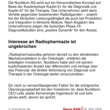
Die Nuclidium AG setzt auf ein theranostisches Konzept auf
Basis der Kupferisotope Kupfer-61 für die Diagnostik und
Kupfer-67 für die Therapie. Das Unternehmen sieht darin
Vorteile gegenüber bestehenden Radioliganden – sowohl
bei der klinischen Leistungsfähigkeit als auch bei Produktion
und Integration in klinische Abläufe. Nach Angaben des
Unternehmens zeigen die laufenden Phase I/II-
Diagnostikstudien eine „positive Dynamik“ für den Ansatz.
Interesse an Radiopharmazie ist
ungebrochen
„Radiopharmazeutika gehören derzeit zu den attraktivsten
Wachstumsfeldern in der Onkologie“, erklärten die
beteiligten Investoren. Nuclidium habe sich mit seinem
kupferbasierten Ansatz klar differenziert und verfüge über
das Potenzial, die direkte Verbindung von Diagnose und
Therapie in der Onkologie weiter voranzutreiben.
Ein nicht zu vernachlässigender Faktor für die erfolgreiche
Überzeugungsarbeit bei den Investoren ist, dass Nuclidium-
CEO Leila Jaafar Kernenergie-Ingenieurin ist und sehr
genau weiß, wovon sie spricht.
© |transkript.de
Georg Kääb
28. Mai 2026